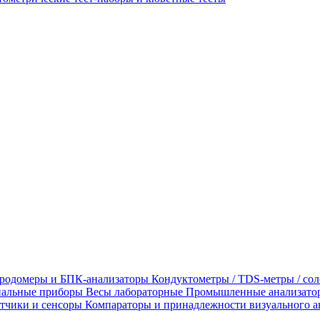
родомеры и БПК-анализаторы
Кондуктометры / TDS-метры / со
альные приборы
Весы лабораторные
Промышленные анализато
тчики и сенсоры
Компараторы и принадлежности визуального а