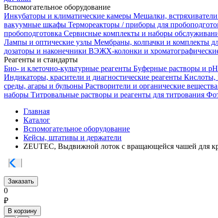
Вспомогательное оборудование
Инкубаторы и климатические камеры
Мешалки, встряхиватели
вакуумные шкафы
Термореакторы / приборы для пробоподгот
пробоподготовка
Сервисные комплекты и наборы обслуживан
Лампы и оптические узлы
Мембраны, колпачки и комплекты д
дозаторы и наконечники
ВЭЖХ-колонки и хроматографические
Реагенты и стандарты
Био- и клеточно-культурные реагенты
Буферные растворы и p
Индикаторы, красители и диагностические реагенты
Кислоты,
среды, агары и бульоны
Растворители и органические веществ
наборы
Титровальные растворы и реагенты для титрования
Фот
Главная
Каталог
Вспомогательное оборудование
Кейсы, штативы и держатели
ZEUTEC, Выдвижной лоток с вращающейся чашей для кр
Заказать
0
₽
В корзину