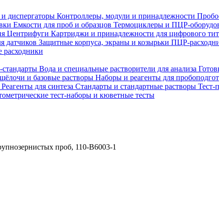
 и диспергаторы
Контроллеры, модули и принадлежности
Пробо
овки
Емкости для проб и образцов
Термоциклеры и ПЦР-оборудо
ия
Центрифуги
Картриджи и принадлежности для цифрового ти
ля датчиков
Защитные корпуса, экраны и козырьки
ПЦР-расходни
 расходники
H-стандарты
Вода и специальные растворители для анализа
Готов
 щёлочи и базовые растворы
Наборы и реагенты для пробоподго
а
Реагенты для синтеза
Стандарты и стандартные растворы
Тест-
ометрические тест-наборы и кюветные тесты
упнозернистых проб, 110-B6003-1