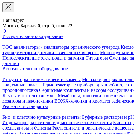
Наш адрес
Москва, Барклая 6, стр. 5, офис 22.
0
Измерительное оборудование
TOC-анализаторы / анализаторы органического углерода
Кисло
турбидиметры и датчики взвешенных веществ
Многофункцион
Ионоселективные электроды и датчики
Титраторы
Сменные да
датчики
Вспомогательное оборудование
Инкубаторы и климатические камеры
Мешалки, встряхиватели
вакуумные шкафы
Термореакторы / приборы для пробоподгото
пробоподготовка
Сервисные комплекты и наборы обслуживан
Лампы и оптические узлы
Мембраны, колпачки и комплекты дл
дозаторы и наконечники
ВЭЖХ-колонки и хроматографические
Реагенты и стандарты
Био- и клеточно-культурные реагенты
Буферные растворы и pH
Индикаторы, красители и диагностические реагенты
Кислоты, 
среды, агары и бульоны
Растворители и органические вещества
наборы
Титровальные растворы и реагенты для титрования
Фот