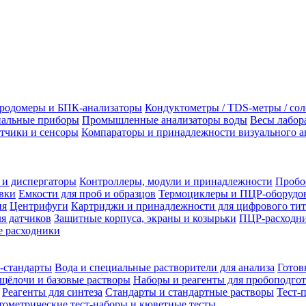
родомеры и БПК-анализаторы
Кондуктометры / TDS-метры / со
альные приборы
Промышленные анализаторы воды
Весы лабор
тчики и сенсоры
Компараторы и принадлежности визуального а
 и диспергаторы
Контроллеры, модули и принадлежности
Пробо
вки
Емкости для проб и образцов
Термоциклеры и ПЦР-оборудо
ия
Центрифуги
Картриджи и принадлежности для цифрового тит
я датчиков
Защитные корпуса, экраны и козырьки
ПЦР-расходни
 расходники
-стандарты
Вода и специальные растворители для анализа
Готов
щёлочи и базовые растворы
Наборы и реагенты для пробоподго
Реагенты для синтеза
Стандарты и стандартные растворы
Тест-
ометрические тест-наборы и кюветные тесты