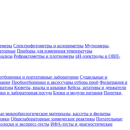
лемеры
Спектрофотометры и колориметры
Мутномеры,
аторные
Приборы для измерения температуры
нализа
Рефрактометры и плотномеры
pH-электроды и ОВП-
отборники и портативные лаборатории
Сушильные и
вание
Пробоотборники и аксессуары отбора проб
Фильтрация и
ратора
Кюветы, виалы и крышки
Кейсы, штативы и держатели
ки и лабораторная посуда
Блоки и модули питания
Пипетки,
ые микробиологические материалы, кассеты и фильтры
товки
Общелабораторные химические реактивы
Питательные
полоски и экспресс-тесты
ИФА-тесты и диагностические