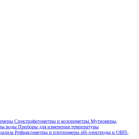
лемеры
Спектрофотометры и колориметры
Мутномеры,
ры воды
Приборы для измерения температуры
нализа
Рефрактометры и плотномеры
pH-электроды и ОВП-