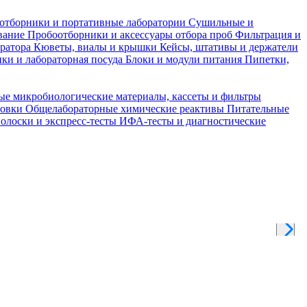
отборники и портативные лаборатории
Сушильные и
вание
Пробоотборники и аксессуары отбора проб
Фильтрация и
тратора
Кюветы, виалы и крышки
Кейсы, штативы и держатели
ки и лабораторная посуда
Блоки и модули питания
Пипетки,
ые микробиологические материалы, кассеты и фильтры
товки
Общелабораторные химические реактивы
Питательные
полоски и экспресс-тесты
ИФА-тесты и диагностические