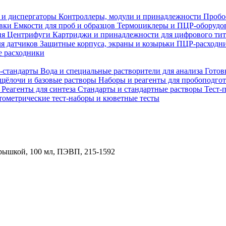
 и диспергаторы
Контроллеры, модули и принадлежности
Пробо
овки
Емкости для проб и образцов
Термоциклеры и ПЦР-оборудо
ия
Центрифуги
Картриджи и принадлежности для цифрового ти
ля датчиков
Защитные корпуса, экраны и козырьки
ПЦР-расходни
 расходники
H-стандарты
Вода и специальные растворители для анализа
Готов
 щёлочи и базовые растворы
Наборы и реагенты для пробоподго
а
Реагенты для синтеза
Стандарты и стандартные растворы
Тест-
ометрические тест-наборы и кюветные тесты
рышкой, 100 мл, ПЭВП, 215-1592