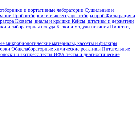
отборники и портативные лаборатории
Сушильные и
вание
Пробоотборники и аксессуары отбора проб
Фильтрация и
тратора
Кюветы, виалы и крышки
Кейсы, штативы и держатели
ки и лабораторная посуда
Блоки и модули питания
Пипетки,
ые микробиологические материалы, кассеты и фильтры
товки
Общелабораторные химические реактивы
Питательные
полоски и экспресс-тесты
ИФА-тесты и диагностические