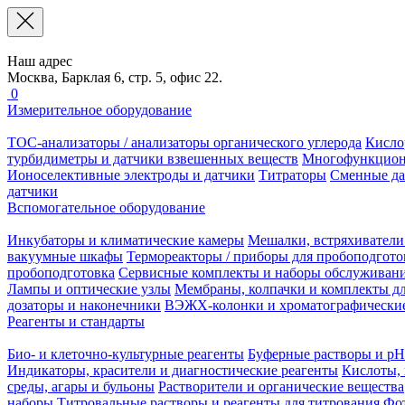
Наш адрес
Москва, Барклая 6, стр. 5, офис 22.
0
Измерительное оборудование
TOC-анализаторы / анализаторы органического углерода
Кисло
турбидиметры и датчики взвешенных веществ
Многофункцион
Ионоселективные электроды и датчики
Титраторы
Сменные да
датчики
Вспомогательное оборудование
Инкубаторы и климатические камеры
Мешалки, встряхиватели
вакуумные шкафы
Термореакторы / приборы для пробоподгото
пробоподготовка
Сервисные комплекты и наборы обслуживан
Лампы и оптические узлы
Мембраны, колпачки и комплекты дл
дозаторы и наконечники
ВЭЖХ-колонки и хроматографические
Реагенты и стандарты
Био- и клеточно-культурные реагенты
Буферные растворы и pH
Индикаторы, красители и диагностические реагенты
Кислоты, 
среды, агары и бульоны
Растворители и органические вещества
наборы
Титровальные растворы и реагенты для титрования
Фот