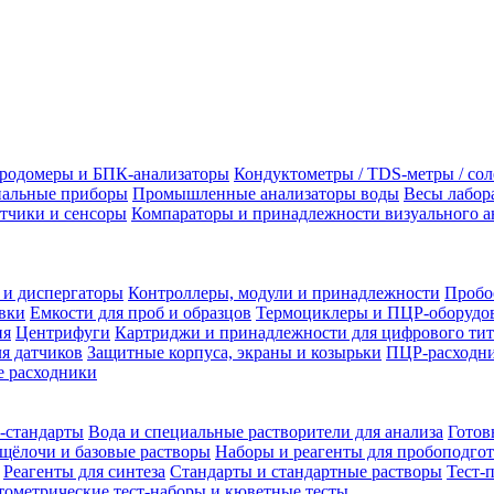
родомеры и БПК-анализаторы
Кондуктометры / TDS-метры / со
альные приборы
Промышленные анализаторы воды
Весы лабор
тчики и сенсоры
Компараторы и принадлежности визуального а
 и диспергаторы
Контроллеры, модули и принадлежности
Пробо
вки
Емкости для проб и образцов
Термоциклеры и ПЦР-оборудо
ия
Центрифуги
Картриджи и принадлежности для цифрового тит
я датчиков
Защитные корпуса, экраны и козырьки
ПЦР-расходни
 расходники
-стандарты
Вода и специальные растворители для анализа
Готов
щёлочи и базовые растворы
Наборы и реагенты для пробоподго
Реагенты для синтеза
Стандарты и стандартные растворы
Тест-
ометрические тест-наборы и кюветные тесты