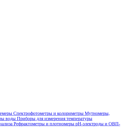
лемеры
Спектрофотометры и колориметры
Мутномеры,
ры воды
Приборы для измерения температуры
нализа
Рефрактометры и плотномеры
pH-электроды и ОВП-