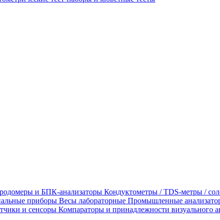
родомеры и БПК-анализаторы
Кондуктометры / TDS-метры / со
альные приборы
Весы лабораторные
Промышленные анализато
тчики и сенсоры
Компараторы и принадлежности визуального а