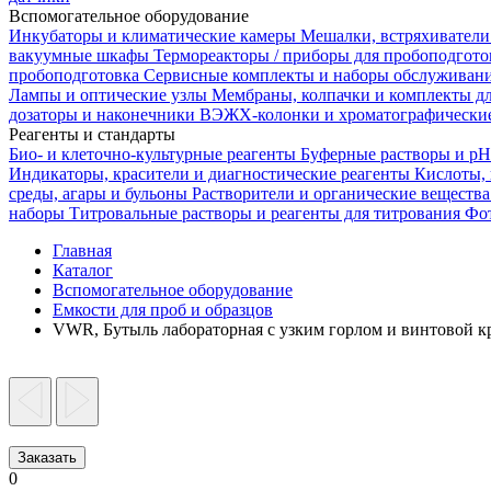
Вспомогательное оборудование
Инкубаторы и климатические камеры
Мешалки, встряхиватели
вакуумные шкафы
Термореакторы / приборы для пробоподгот
пробоподготовка
Сервисные комплекты и наборы обслуживан
Лампы и оптические узлы
Мембраны, колпачки и комплекты д
дозаторы и наконечники
ВЭЖХ-колонки и хроматографические
Реагенты и стандарты
Био- и клеточно-культурные реагенты
Буферные растворы и p
Индикаторы, красители и диагностические реагенты
Кислоты,
среды, агары и бульоны
Растворители и органические веществ
наборы
Титровальные растворы и реагенты для титрования
Фот
Главная
Каталог
Вспомогательное оборудование
Емкости для проб и образцов
VWR, Бутыль лабораторная с узким горлом и винтовой к
Заказать
0