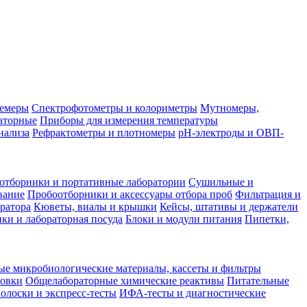
лемеры
Спектрофотометры и колориметры
Мутномеры,
аторные
Приборы для измерения температуры
нализа
Рефрактометры и плотномеры
pH-электроды и ОВП-
отборники и портативные лаборатории
Сушильные и
вание
Пробоотборники и аксессуары отбора проб
Фильтрация и
ратора
Кюветы, виалы и крышки
Кейсы, штативы и держатели
ки и лабораторная посуда
Блоки и модули питания
Пипетки,
ые микробиологические материалы, кассеты и фильтры
товки
Общелабораторные химические реактивы
Питательные
полоски и экспресс-тесты
ИФА-тесты и диагностические