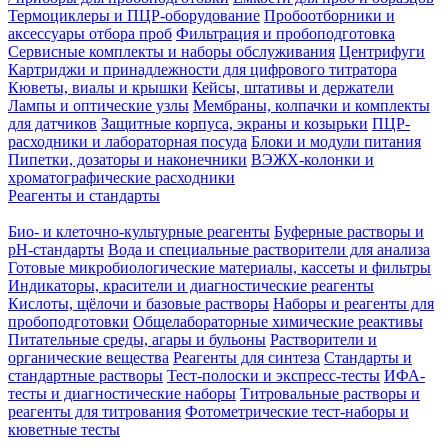
Термоциклеры и ПЦР-оборудование
Пробоотборники и
аксессуары отбора проб
Фильтрация и пробоподготовка
Сервисные комплекты и наборы обслуживания
Центрифуги
Картриджи и принадлежности для цифрового титратора
Кюветы, виалы и крышки
Кейсы, штативы и держатели
Лампы и оптические узлы
Мембраны, колпачки и комплекты
для датчиков
Защитные корпуса, экраны и козырьки
ПЦР-
расходники и лабораторная посуда
Блоки и модули питания
Пипетки, дозаторы и наконечники
ВЭЖХ-колонки и
хроматографические расходники
Реагенты и стандарты
Био- и клеточно-культурные реагенты
Буферные растворы и
pH-стандарты
Вода и специальные растворители для анализа
Готовые микробиологические материалы, кассеты и фильтры
Индикаторы, красители и диагностические реагенты
Кислоты, щёлочи и базовые растворы
Наборы и реагенты для
пробоподготовки
Общелабораторные химические реактивы
Питательные среды, агары и бульоны
Растворители и
органические вещества
Реагенты для синтеза
Стандарты и
стандартные растворы
Тест-полоски и экспресс-тесты
ИФА-
тесты и диагностические наборы
Титровальные растворы и
реагенты для титрования
Фотометрические тест-наборы и
кюветные тесты