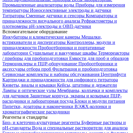
Промышленные анализаторы воды
Приборы для измерения
температуры
Ионоселективные электроды и датчики
Титраторы
Сменные датчики и сенсоры
Компараторы и
принадлежности визуального анализа
Рефрактометры и
плотномеры
pH-электроды и ОВП-датчики
Вспомогательное оборудование
Инкубаторы и климатические камеры
Мешалки,
встряхиватели и диспергаторы
Контроллеры, модули и
принадлежности
Пробоотборники и портативные
лаборатории
Сушильные и вакуумные шкафы
Термореакторы
/ приборы для пробоподготовки
Емкости для проб и образцов
Термоциклеры и ПЦР-оборудование
Пробоотборники и
аксессуары отбора проб
Фильтрация и пробоподготовка
Сервисные комплекты и наборы обслуживания
Центрифуги
Картриджи и принадлежности для цифрового титратора
Кюветы, виалы и крышки
Кейсы, штативы и держатели
Лампы и оптические узлы
Мембраны, колпачки и комплекты
для датчиков
Защитные корпуса, экраны и козырьки
ПЦР-
расходники и лабораторная посуда
Блоки и модули питания
Пипетки, дозаторы и наконечники
ВЭЖХ-колонки и
хроматографические расходники
Реагенты и стандарты
Био- и клеточно-культурные реагенты
Буферные растворы и
pH-стандарты
Вода и специальные растворители для анализа