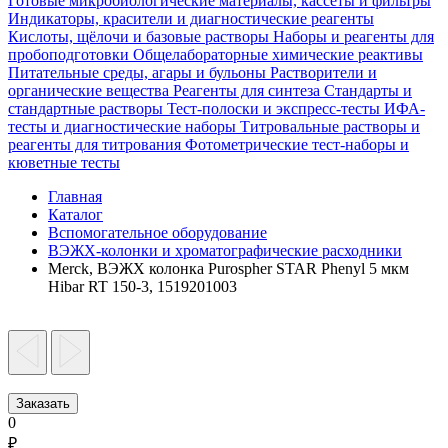
Готовые микробиологические материалы, кассеты и фильтры
Индикаторы, красители и диагностические реагенты
Кислоты, щёлочи и базовые растворы
Наборы и реагенты для
пробоподготовки
Общелабораторные химические реактивы
Питательные среды, агары и бульоны
Растворители и
органические вещества
Реагенты для синтеза
Стандарты и
стандартные растворы
Тест-полоски и экспресс-тесты
ИФА-
тесты и диагностические наборы
Титровальные растворы и
реагенты для титрования
Фотометрические тест-наборы и
кюветные тесты
Главная
Каталог
Вспомогательное оборудование
ВЭЖХ-колонки и хроматографические расходники
Merck, ВЭЖХ колонка Purospher STAR Phenyl 5 мкм
Hibar RT 150-3, 1519201003
Заказать
0
₽