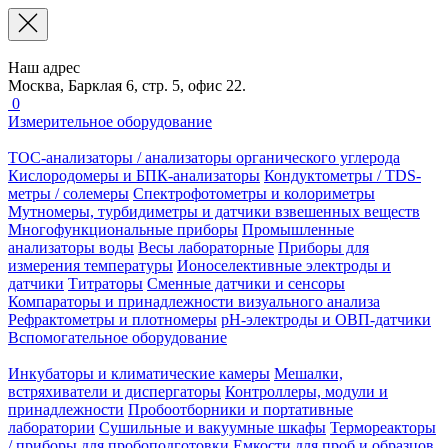
Наш адрес
Москва, Барклая 6, стр. 5, офис 22.
0
Измерительное оборудование
TOC-анализаторы / анализаторы органического углерода
Кислородомеры и БПК-анализаторы
Кондуктометры / TDS-
метры / солемеры
Спектрофотометры и колориметры
Мутномеры, турбидиметры и датчики взвешенных веществ
Многофункциональные приборы
Промышленные
анализаторы воды
Весы лабораторные
Приборы для
измерения температуры
Ионоселективные электроды и
датчики
Титраторы
Сменные датчики и сенсоры
Компараторы и принадлежности визуального анализа
Рефрактометры и плотномеры
pH-электроды и ОВП-датчики
Вспомогательное оборудование
Инкубаторы и климатические камеры
Мешалки,
встряхиватели и диспергаторы
Контроллеры, модули и
принадлежности
Пробоотборники и портативные
лаборатории
Сушильные и вакуумные шкафы
Термореакторы
/ приборы для пробоподготовки
Емкости для проб и образцов