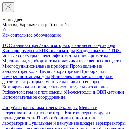
Наш адрес
Москва, Барклая 6, стр. 5, офис 22.
0
Измерительное оборудование
TOC-анализаторы / анализаторы органического углерода
Кислородомеры и БПК-анализаторы
Кондуктометры / TDS-
метры / солемеры
Спектрофотометры и колориметры
Мутномеры, турбидиметры и датчики взвешенных веществ
Многофункциональные приборы
Промышленные
анализаторы воды
Весы лабораторные
Приборы для
измерения температуры
Ионоселективные электроды и
датчики
Титраторы
Сменные датчики и сенсоры
Компараторы и принадлежности визуального анализа
Рефрактометры и плотномеры
pH-электроды и ОВП-датчики
Вспомогательное оборудование
Инкубаторы и климатические камеры
Мешалки,
встряхиватели и диспергаторы
Контроллеры, модули и
принадлежности
Пробоотборники и портативные
лаборатории
Сушильные и вакуумные шкафы
Термореакторы
/ приборы для пробоподготовки
Емкости для проб и образцов