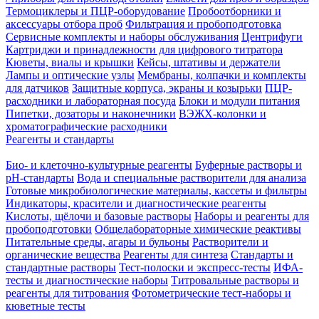
Термоциклеры и ПЦР-оборудование
Пробоотборники и
аксессуары отбора проб
Фильтрация и пробоподготовка
Сервисные комплекты и наборы обслуживания
Центрифуги
Картриджи и принадлежности для цифрового титратора
Кюветы, виалы и крышки
Кейсы, штативы и держатели
Лампы и оптические узлы
Мембраны, колпачки и комплекты
для датчиков
Защитные корпуса, экраны и козырьки
ПЦР-
расходники и лабораторная посуда
Блоки и модули питания
Пипетки, дозаторы и наконечники
ВЭЖХ-колонки и
хроматографические расходники
Реагенты и стандарты
Био- и клеточно-культурные реагенты
Буферные растворы и
pH-стандарты
Вода и специальные растворители для анализа
Готовые микробиологические материалы, кассеты и фильтры
Индикаторы, красители и диагностические реагенты
Кислоты, щёлочи и базовые растворы
Наборы и реагенты для
пробоподготовки
Общелабораторные химические реактивы
Питательные среды, агары и бульоны
Растворители и
органические вещества
Реагенты для синтеза
Стандарты и
стандартные растворы
Тест-полоски и экспресс-тесты
ИФА-
тесты и диагностические наборы
Титровальные растворы и
реагенты для титрования
Фотометрические тест-наборы и
кюветные тесты