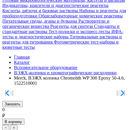
Готовые микробиологические материалы, кассеты и фильтры
Индикаторы, красители и диагностические реагенты
Кислоты, щёлочи и базовые растворы
Наборы и реагенты для
пробоподготовки
Общелабораторные химические реактивы
Питательные среды, агары и бульоны
Растворители и
органические вещества
Реагенты для синтеза
Стандарты и
стандартные растворы
Тест-полоски и экспресс-тесты
ИФА-
тесты и диагностические наборы
Титровальные растворы и
реагенты для титрования
Фотометрические тест-наборы и
кюветные тесты
Главная
Каталог
Вспомогательное оборудование
ВЭЖХ-колонки и хроматографические расходники
Merck, ВЭЖХ колонка Chromolith WP 300 Epoxy 50-4.6,
1522510001
Заказать
0
₽
В корзину
−
+