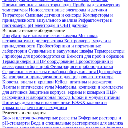
Промышленные анализаторы воды
Приборы для измерения
температуры
Ионоселективные электроды и датчики
Титраторы
Сменные датчики и сенсоры
Компараторы и
принадлежности визуального анализа
Рефрактометры и
плотномеры
pH-электроды и ОВП-датчики
Вспомогательное оборудование
Инкубаторы и климатические камеры
Мешалки,
встряхиватели и диспергаторы
Контроллеры, модули и
принадлежности
Пробоотборники и портативные
лаборатории
Сушильные и вакуумные шкафы
Термореакторы
/ приборы для пробоподготовки
Емкости для проб и образцов
Термоциклеры и ПЦР-оборудование
Пробоотборники и
аксессуары отбора проб
Фильтрация и пробоподготовка
Сервисные комплекты и наборы обслуживания
Центрифуги
Картриджи и принадлежности для цифрового титратора
Кюветы, виалы и крышки
Кейсы, штативы и держатели
Лампы и оптические узлы
Мембраны, колпачки и комплекты
для датчиков
Защитные корпуса, экраны и козырьки
ПЦР-
расходники и лабораторная посуда
Блоки и модули питания
Пипетки, дозаторы и наконечники
ВЭЖХ-колонки и
хроматографические расходники
Реагенты и стандарты
Био- и клеточно-культурные реагенты
Буферные растворы и
pH-стандарты
Вода и специальные растворители для анализа