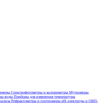
лемеры
Спектрофотометры и колориметры
Мутномеры,
ры воды
Приборы для измерения температуры
нализа
Рефрактометры и плотномеры
pH-электроды и ОВП-