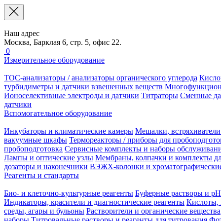
Наш адрес
Москва, Барклая 6, стр. 5, офис 22.
0
Измерительное оборудование
TOC-анализаторы / анализаторы органического углерода
Кисло
турбидиметры и датчики взвешенных веществ
Многофункцион
Ионоселективные электроды и датчики
Титраторы
Сменные да
датчики
Вспомогательное оборудование
Инкубаторы и климатические камеры
Мешалки, встряхиватели
вакуумные шкафы
Термореакторы / приборы для пробоподгото
пробоподготовка
Сервисные комплекты и наборы обслуживан
Лампы и оптические узлы
Мембраны, колпачки и комплекты дл
дозаторы и наконечники
ВЭЖХ-колонки и хроматографические
Реагенты и стандарты
Био- и клеточно-культурные реагенты
Буферные растворы и pH
Индикаторы, красители и диагностические реагенты
Кислоты, 
среды, агары и бульоны
Растворители и органические вещества
наборы
Титровальные растворы и реагенты для титрования
Фот