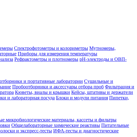
лемеры
Спектрофотометры и колориметры
Мутномеры,
аторные
Приборы для измерения температуры
нализа
Рефрактометры и плотномеры
pH-электроды и ОВП-
отборники и портативные лаборатории
Сушильные и
вание
Пробоотборники и аксессуары отбора проб
Фильтрация и
ратора
Кюветы, виалы и крышки
Кейсы, штативы и держатели
ки и лабораторная посуда
Блоки и модули питания
Пипетки,
ые микробиологические материалы, кассеты и фильтры
товки
Общелабораторные химические реактивы
Питательные
полоски и экспресс-тесты
ИФА-тесты и диагностические