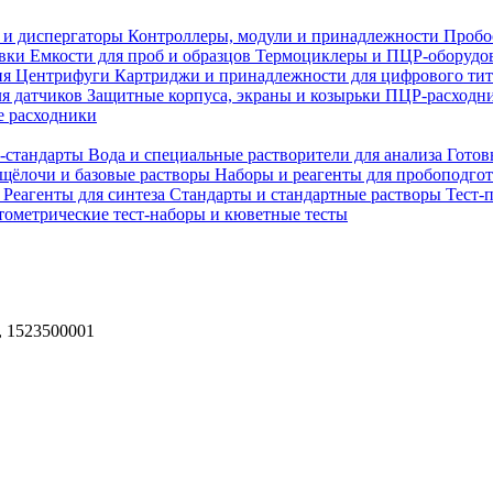
 и диспергаторы
Контроллеры, модули и принадлежности
Пробо
овки
Емкости для проб и образцов
Термоциклеры и ПЦР-оборудо
ия
Центрифуги
Картриджи и принадлежности для цифрового ти
ля датчиков
Защитные корпуса, экраны и козырьки
ПЦР-расходни
 расходники
H-стандарты
Вода и специальные растворители для анализа
Готов
 щёлочи и базовые растворы
Наборы и реагенты для пробоподго
а
Реагенты для синтеза
Стандарты и стандартные растворы
Тест-
ометрические тест-наборы и кюветные тесты
, 1523500001