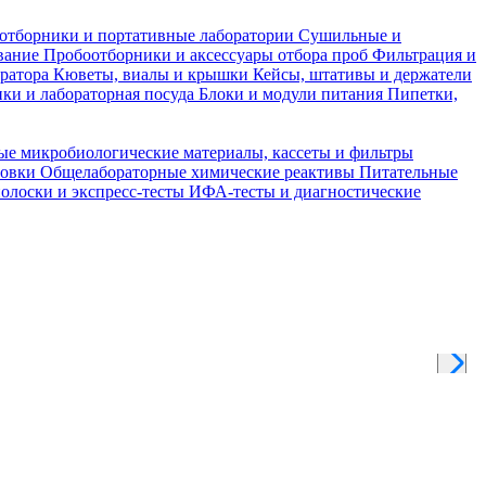
отборники и портативные лаборатории
Сушильные и
вание
Пробоотборники и аксессуары отбора проб
Фильтрация и
тратора
Кюветы, виалы и крышки
Кейсы, штативы и держатели
ки и лабораторная посуда
Блоки и модули питания
Пипетки,
ые микробиологические материалы, кассеты и фильтры
товки
Общелабораторные химические реактивы
Питательные
полоски и экспресс-тесты
ИФА-тесты и диагностические