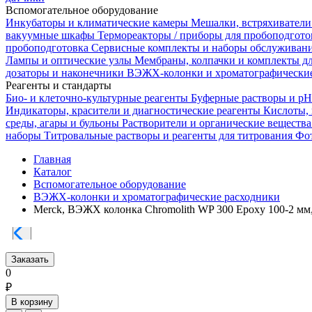
Вспомогательное оборудование
Инкубаторы и климатические камеры
Мешалки, встряхиватели
вакуумные шкафы
Термореакторы / приборы для пробоподгот
пробоподготовка
Сервисные комплекты и наборы обслуживан
Лампы и оптические узлы
Мембраны, колпачки и комплекты д
дозаторы и наконечники
ВЭЖХ-колонки и хроматографические
Реагенты и стандарты
Био- и клеточно-культурные реагенты
Буферные растворы и p
Индикаторы, красители и диагностические реагенты
Кислоты,
среды, агары и бульоны
Растворители и органические веществ
наборы
Титровальные растворы и реагенты для титрования
Фот
Главная
Каталог
Вспомогательное оборудование
ВЭЖХ-колонки и хроматографические расходники
Merck, ВЭЖХ колонка Chromolith WP 300 Epoxy 100-2 мм
Заказать
0
₽
В корзину