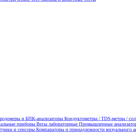
родомеры и БПК-анализаторы
Кондуктометры / TDS-метры / со
альные приборы
Весы лабораторные
Промышленные анализато
тчики и сенсоры
Компараторы и принадлежности визуального а