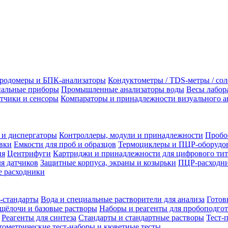
родомеры и БПК-анализаторы
Кондуктометры / TDS-метры / со
альные приборы
Промышленные анализаторы воды
Весы лабор
тчики и сенсоры
Компараторы и принадлежности визуального а
 и диспергаторы
Контроллеры, модули и принадлежности
Пробо
вки
Емкости для проб и образцов
Термоциклеры и ПЦР-оборудо
ия
Центрифуги
Картриджи и принадлежности для цифрового тит
я датчиков
Защитные корпуса, экраны и козырьки
ПЦР-расходни
 расходники
-стандарты
Вода и специальные растворители для анализа
Готов
щёлочи и базовые растворы
Наборы и реагенты для пробоподго
Реагенты для синтеза
Стандарты и стандартные растворы
Тест-
ометрические тест-наборы и кюветные тесты