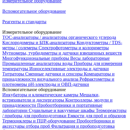
Измерительное оборудование
Вспомогательное оборудование
Реагенты и стандарты
Измерительное оборудование
TOC-анализаторы / анализаторы органического углерода
Кислородомеры и БПК-анализаторы
Кондуктометры / TDS-
метры / солемеры
Спектрофотометры и колориметры
Мутномеры, турбидиметры и датчики взвешенных веществ
Многофункциональные приборы
Весы лабораторные
Промышленные анализаторы воды
Приборы для измерения
температуры
Ионоселективные электроды и датчики
Титраторы
Сменные датчики и сенсоры
Компараторы и
принадлежности визуального анализа
Рефрактометры и
плотномеры
pH-электроды и ОВП-датчики
Вспомогательное оборудование
Инкубаторы и климатические камеры
Мешалки,
встряхиватели и диспергаторы
Контроллеры, модули и
принадлежности
Пробоотборники и портативные
лаборатории
Сушильные и вакуумные шкафы
Термореакторы
/ приборы для пробоподготовки
Емкости для проб и образцов
Термоциклеры и ПЦР-оборудование
Пробоотборники и
аксессуары отбора проб
Фильтрация и пробоподготовка