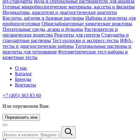
pH-стандарты
Вода и специальные растворители для анализа
Готовые микробиологические материалы, кассеты и фильтры
Индикаторы, красители и диагностические реагенты
Кислоты, щёлочи и базовые растворы
Наборы и реагенты для
пробоподготовки
Общелабораторные химические реактивы
Питательные среды, агары и бульоны
Растворители и
органические вещества
Реагенты для синтеза
Стандарты и
стандартные растворы
Тест-полоски и экспресс-тесты
ИФА-
тесты и диагностические наборы
Титровальные растворы и
реагенты для титрования
Фотометрические тест-наборы и
кюветные тесты
О нас
Каталог
Бренды
Контакты
+7 (495) 363 83 60
Или перезвоним Вам:
Перезвонить мне