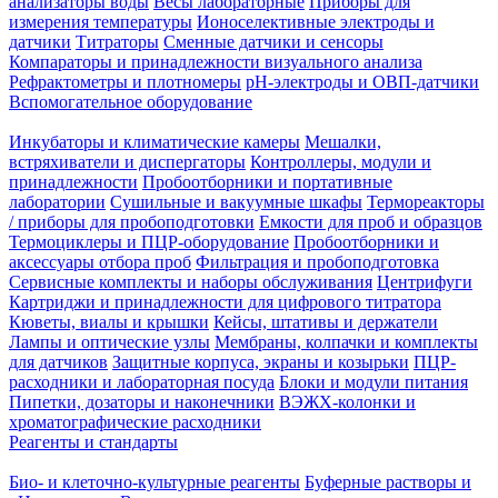
анализаторы воды
Весы лабораторные
Приборы для
измерения температуры
Ионоселективные электроды и
датчики
Титраторы
Сменные датчики и сенсоры
Компараторы и принадлежности визуального анализа
Рефрактометры и плотномеры
pH-электроды и ОВП-датчики
Вспомогательное оборудование
Инкубаторы и климатические камеры
Мешалки,
встряхиватели и диспергаторы
Контроллеры, модули и
принадлежности
Пробоотборники и портативные
лаборатории
Сушильные и вакуумные шкафы
Термореакторы
/ приборы для пробоподготовки
Емкости для проб и образцов
Термоциклеры и ПЦР-оборудование
Пробоотборники и
аксессуары отбора проб
Фильтрация и пробоподготовка
Сервисные комплекты и наборы обслуживания
Центрифуги
Картриджи и принадлежности для цифрового титратора
Кюветы, виалы и крышки
Кейсы, штативы и держатели
Лампы и оптические узлы
Мембраны, колпачки и комплекты
для датчиков
Защитные корпуса, экраны и козырьки
ПЦР-
расходники и лабораторная посуда
Блоки и модули питания
Пипетки, дозаторы и наконечники
ВЭЖХ-колонки и
хроматографические расходники
Реагенты и стандарты
Био- и клеточно-культурные реагенты
Буферные растворы и