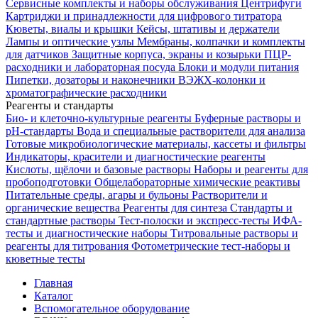
Сервисные комплекты и наборы обслуживания
Центрифуги
Картриджи и принадлежности для цифрового титратора
Кюветы, виалы и крышки
Кейсы, штативы и держатели
Лампы и оптические узлы
Мембраны, колпачки и комплекты
для датчиков
Защитные корпуса, экраны и козырьки
ПЦР-
расходники и лабораторная посуда
Блоки и модули питания
Пипетки, дозаторы и наконечники
ВЭЖХ-колонки и
хроматографические расходники
Реагенты и стандарты
Био- и клеточно-культурные реагенты
Буферные растворы и
pH-стандарты
Вода и специальные растворители для анализа
Готовые микробиологические материалы, кассеты и фильтры
Индикаторы, красители и диагностические реагенты
Кислоты, щёлочи и базовые растворы
Наборы и реагенты для
пробоподготовки
Общелабораторные химические реактивы
Питательные среды, агары и бульоны
Растворители и
органические вещества
Реагенты для синтеза
Стандарты и
стандартные растворы
Тест-полоски и экспресс-тесты
ИФА-
тесты и диагностические наборы
Титровальные растворы и
реагенты для титрования
Фотометрические тест-наборы и
кюветные тесты
Главная
Каталог
Вспомогательное оборудование