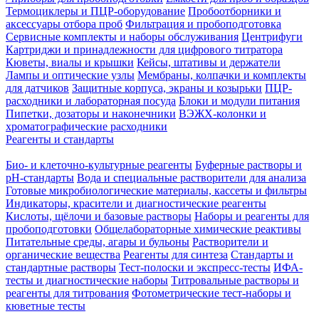
Термоциклеры и ПЦР-оборудование
Пробоотборники и
аксессуары отбора проб
Фильтрация и пробоподготовка
Сервисные комплекты и наборы обслуживания
Центрифуги
Картриджи и принадлежности для цифрового титратора
Кюветы, виалы и крышки
Кейсы, штативы и держатели
Лампы и оптические узлы
Мембраны, колпачки и комплекты
для датчиков
Защитные корпуса, экраны и козырьки
ПЦР-
расходники и лабораторная посуда
Блоки и модули питания
Пипетки, дозаторы и наконечники
ВЭЖХ-колонки и
хроматографические расходники
Реагенты и стандарты
Био- и клеточно-культурные реагенты
Буферные растворы и
pH-стандарты
Вода и специальные растворители для анализа
Готовые микробиологические материалы, кассеты и фильтры
Индикаторы, красители и диагностические реагенты
Кислоты, щёлочи и базовые растворы
Наборы и реагенты для
пробоподготовки
Общелабораторные химические реактивы
Питательные среды, агары и бульоны
Растворители и
органические вещества
Реагенты для синтеза
Стандарты и
стандартные растворы
Тест-полоски и экспресс-тесты
ИФА-
тесты и диагностические наборы
Титровальные растворы и
реагенты для титрования
Фотометрические тест-наборы и
кюветные тесты