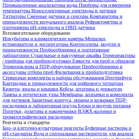
Промышленные анализаторы воды
Приборы для измерения
температуры
Ионоселективные электроды и датчики
Титраторы
Сменные датчики и сенсоры
Компараторы и
принадлежности визуального анализа
Рефрактометры и
плотномеры
pH-электроды и ОВП-датчики
Вспомогательное оборудование
Инкубаторы и климатические камеры
Мешалки,
встряхиватели и диспергаторы
Контроллеры, модули и
принадлежности
Пробоотборники и портативные
лаборатории
Сушильные и вакуумные шкафы
Термореакторы
/ приборы для пробоподготовки
Емкости для проб и образцов
Термоциклеры и ПЦР-оборудование
Пробоотборники и
аксессуары отбора проб
Фильтрация и пробоподготовка
Сервисные комплекты и наборы обслуживания
Центрифуги
Картриджи и принадлежности для цифрового титратора
Кюветы, виалы и крышки
Кейсы, штативы и держатели
Лампы и оптические узлы
Мембраны, колпачки и комплекты
для датчиков
Защитные корпуса, экраны и козырьки
ПЦР-
расходники и лабораторная посуда
Блоки и модули питания
Пипетки, дозаторы и наконечники
ВЭЖХ-колонки и
хроматографические расходники
Реагенты и стандарты
Био- и клеточно-культурные реагенты
Буферные растворы и
pH-стандарты
Вода и специальные растворители для анализа