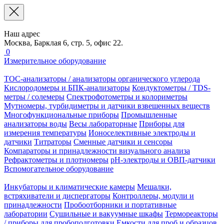
Наш адрес
Москва, Барклая 6, стр. 5, офис 22.
0
Измерительное оборудование
TOC-анализаторы / анализаторы органического углерода
Кислородомеры и БПК-анализаторы
Кондуктометры / TDS-
метры / солемеры
Спектрофотометры и колориметры
Мутномеры, турбидиметры и датчики взвешенных веществ
Многофункциональные приборы
Промышленные
анализаторы воды
Весы лабораторные
Приборы для
измерения температуры
Ионоселективные электроды и
датчики
Титраторы
Сменные датчики и сенсоры
Компараторы и принадлежности визуального анализа
Рефрактометры и плотномеры
pH-электроды и ОВП-датчики
Вспомогательное оборудование
Инкубаторы и климатические камеры
Мешалки,
встряхиватели и диспергаторы
Контроллеры, модули и
принадлежности
Пробоотборники и портативные
лаборатории
Сушильные и вакуумные шкафы
Термореакторы
/ приборы для пробоподготовки
Емкости для проб и образцов