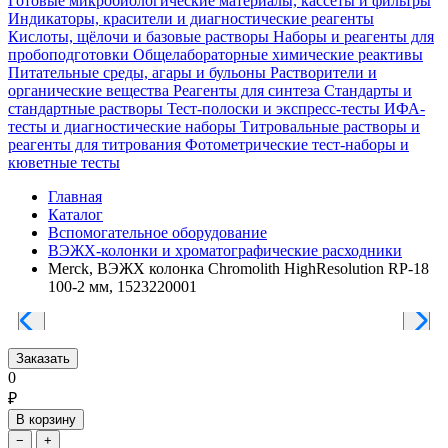
Готовые микробиологические материалы, кассеты и фильтры
Индикаторы, красители и диагностические реагенты
Кислоты, щёлочи и базовые растворы
Наборы и реагенты для
пробоподготовки
Общелабораторные химические реактивы
Питательные среды, агары и бульоны
Растворители и
органические вещества
Реагенты для синтеза
Стандарты и
стандартные растворы
Тест-полоски и экспресс-тесты
ИФА-
тесты и диагностические наборы
Титровальные растворы и
реагенты для титрования
Фотометрические тест-наборы и
кюветные тесты
Главная
Каталог
Вспомогательное оборудование
ВЭЖХ-колонки и хроматографические расходники
Merck, ВЭЖХ колонка Chromolith HighResolution RP-18
100-2 мм, 1523220001
Заказать
0
₽
В корзину
−
+