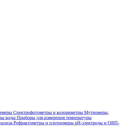
лемеры
Спектрофотометры и колориметры
Мутномеры,
ры воды
Приборы для измерения температуры
нализа
Рефрактометры и плотномеры
pH-электроды и ОВП-