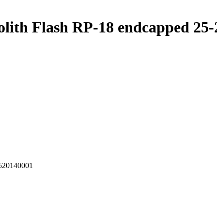
th Flash RP-18 endcapped 25-2
1520140001