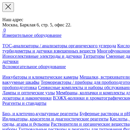
Наш адрес
Москва, Барклая 6, стр. 5, офис 22.
0
Измерительное оборудование
TOC-анализаторы / анализаторы органического углерода
Кисло
турбидиметры и датчики взвешенных веществ
Многофункцион
Ионоселективные электроды и датчики
Титраторы
Сменные да
датчики
Вспомогательное оборудование
Инкубаторы и климатические камеры
Мешалки, встряхиватели
вакуумные шкафы
Термореакторы / приборы для пробоподгото
пробоподготовка
Сервисные комплекты и наборы обслуживан
Лампы и оптические узлы
Мембраны, колпачки и комплекты дл
дозаторы и наконечники
ВЭЖХ-колонки и хроматографические
Реагенты и стандарты
Био- и клеточно-культурные реагенты
Буферные растворы и pH
Индикаторы, красители и диагностические реагенты
Кислоты, 
среды, агары и бульоны
Растворители и органические вещества
наборы
Титровальные растворы и реагенты для титрования
Фот