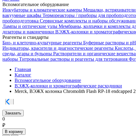
Вспомогательное оборудование
Инкубаторы и климатические камеры
Мешалки, встряхиватели
вакуумные шкафы
Термореакторы / приборы для пробоподгот
пробоподготовка
Сервисные комплекты и наборы обслуживан
Лампы и оптические узлы
Мембраны, колпачки и комплекты д
дозаторы и наконечники
ВЭЖХ-колонки и хроматографические
Реагенты и стандарты
Био- и клеточно-культурные реагенты
Буферные растворы и p
Индикаторы, красители и диагностические реагенты
Кислоты,
среды, агары и бульоны
Растворители и органические веществ
наборы
Титровальные растворы и реагенты для титрования
Фот
Главная
Каталог
Вспомогательное оборудование
ВЭЖХ-колонки и хроматографические расходники
Merck, ВЭЖХ колонка Chromolith Flash RP-18 endcapped 2
Заказать
0
₽
В корзину