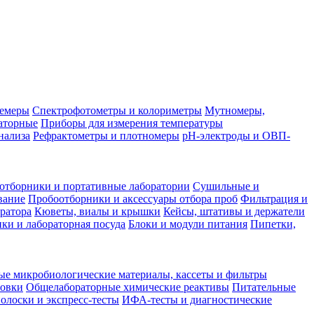
лемеры
Спектрофотометры и колориметры
Мутномеры,
аторные
Приборы для измерения температуры
нализа
Рефрактометры и плотномеры
pH-электроды и ОВП-
отборники и портативные лаборатории
Сушильные и
вание
Пробоотборники и аксессуары отбора проб
Фильтрация и
ратора
Кюветы, виалы и крышки
Кейсы, штативы и держатели
ки и лабораторная посуда
Блоки и модули питания
Пипетки,
ые микробиологические материалы, кассеты и фильтры
товки
Общелабораторные химические реактивы
Питательные
полоски и экспресс-тесты
ИФА-тесты и диагностические