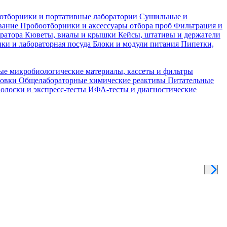
отборники и портативные лаборатории
Сушильные и
вание
Пробоотборники и аксессуары отбора проб
Фильтрация и
тратора
Кюветы, виалы и крышки
Кейсы, штативы и держатели
ки и лабораторная посуда
Блоки и модули питания
Пипетки,
ые микробиологические материалы, кассеты и фильтры
товки
Общелабораторные химические реактивы
Питательные
полоски и экспресс-тесты
ИФА-тесты и диагностические