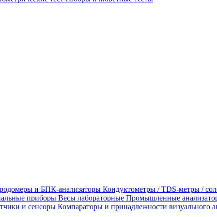
родомеры и БПК-анализаторы
Кондуктометры / TDS-метры / со
альные приборы
Весы лабораторные
Промышленные анализато
тчики и сенсоры
Компараторы и принадлежности визуального а