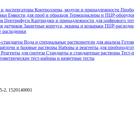
 и диспергаторы
Контроллеры, модули и принадлежности
Пробо
овки
Емкости для проб и образцов
Термоциклеры и ПЦР-оборудо
ия
Центрифуги
Картриджи и принадлежности для цифрового ти
ля датчиков
Защитные корпуса, экраны и козырьки
ПЦР-расходни
 расходники
H-стандарты
Вода и специальные растворители для анализа
Готов
 щёлочи и базовые растворы
Наборы и реагенты для пробоподго
а
Реагенты для синтеза
Стандарты и стандартные растворы
Тест-
ометрические тест-наборы и кюветные тесты
5-2, 1520140001