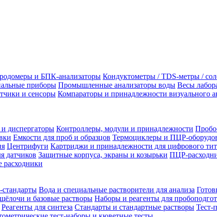
родомеры и БПК-анализаторы
Кондуктометры / TDS-метры / со
альные приборы
Промышленные анализаторы воды
Весы лабор
тчики и сенсоры
Компараторы и принадлежности визуального а
 и диспергаторы
Контроллеры, модули и принадлежности
Пробо
вки
Емкости для проб и образцов
Термоциклеры и ПЦР-оборудо
ия
Центрифуги
Картриджи и принадлежности для цифрового тит
я датчиков
Защитные корпуса, экраны и козырьки
ПЦР-расходни
 расходники
-стандарты
Вода и специальные растворители для анализа
Готов
щёлочи и базовые растворы
Наборы и реагенты для пробоподго
Реагенты для синтеза
Стандарты и стандартные растворы
Тест-
ометрические тест-наборы и кюветные тесты