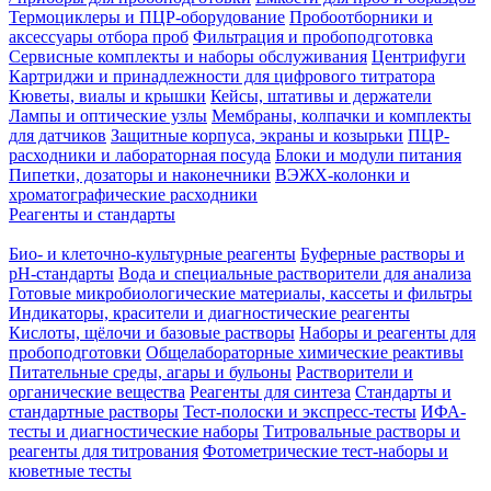
Термоциклеры и ПЦР-оборудование
Пробоотборники и
аксессуары отбора проб
Фильтрация и пробоподготовка
Сервисные комплекты и наборы обслуживания
Центрифуги
Картриджи и принадлежности для цифрового титратора
Кюветы, виалы и крышки
Кейсы, штативы и держатели
Лампы и оптические узлы
Мембраны, колпачки и комплекты
для датчиков
Защитные корпуса, экраны и козырьки
ПЦР-
расходники и лабораторная посуда
Блоки и модули питания
Пипетки, дозаторы и наконечники
ВЭЖХ-колонки и
хроматографические расходники
Реагенты и стандарты
Био- и клеточно-культурные реагенты
Буферные растворы и
pH-стандарты
Вода и специальные растворители для анализа
Готовые микробиологические материалы, кассеты и фильтры
Индикаторы, красители и диагностические реагенты
Кислоты, щёлочи и базовые растворы
Наборы и реагенты для
пробоподготовки
Общелабораторные химические реактивы
Питательные среды, агары и бульоны
Растворители и
органические вещества
Реагенты для синтеза
Стандарты и
стандартные растворы
Тест-полоски и экспресс-тесты
ИФА-
тесты и диагностические наборы
Титровальные растворы и
реагенты для титрования
Фотометрические тест-наборы и
кюветные тесты