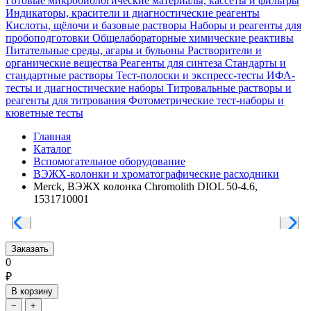
Готовые микробиологические материалы, кассеты и фильтры
Индикаторы, красители и диагностические реагенты
Кислоты, щёлочи и базовые растворы
Наборы и реагенты для
пробоподготовки
Общелабораторные химические реактивы
Питательные среды, агары и бульоны
Растворители и
органические вещества
Реагенты для синтеза
Стандарты и
стандартные растворы
Тест-полоски и экспресс-тесты
ИФА-
тесты и диагностические наборы
Титровальные растворы и
реагенты для титрования
Фотометрические тест-наборы и
кюветные тесты
Главная
Каталог
Вспомогательное оборудование
ВЭЖХ-колонки и хроматографические расходники
Merck, ВЭЖХ колонка Chromolith DIOL 50-4.6,
1531710001
Заказать
0
₽
В корзину
−
+