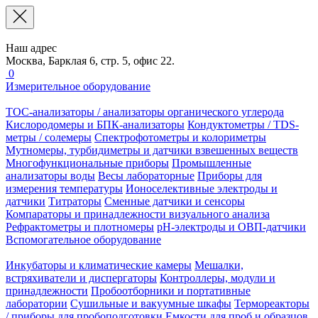
Наш адрес
Москва, Барклая 6, стр. 5, офис 22.
0
Измерительное оборудование
TOC-анализаторы / анализаторы органического углерода
Кислородомеры и БПК-анализаторы
Кондуктометры / TDS-
метры / солемеры
Спектрофотометры и колориметры
Мутномеры, турбидиметры и датчики взвешенных веществ
Многофункциональные приборы
Промышленные
анализаторы воды
Весы лабораторные
Приборы для
измерения температуры
Ионоселективные электроды и
датчики
Титраторы
Сменные датчики и сенсоры
Компараторы и принадлежности визуального анализа
Рефрактометры и плотномеры
pH-электроды и ОВП-датчики
Вспомогательное оборудование
Инкубаторы и климатические камеры
Мешалки,
встряхиватели и диспергаторы
Контроллеры, модули и
принадлежности
Пробоотборники и портативные
лаборатории
Сушильные и вакуумные шкафы
Термореакторы
/ приборы для пробоподготовки
Емкости для проб и образцов