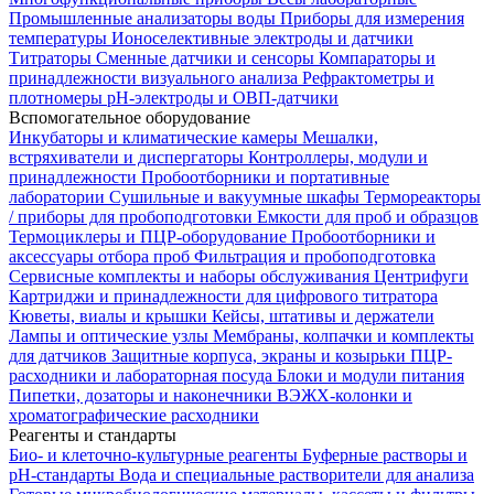
Промышленные анализаторы воды
Приборы для измерения
температуры
Ионоселективные электроды и датчики
Титраторы
Сменные датчики и сенсоры
Компараторы и
принадлежности визуального анализа
Рефрактометры и
плотномеры
pH-электроды и ОВП-датчики
Вспомогательное оборудование
Инкубаторы и климатические камеры
Мешалки,
встряхиватели и диспергаторы
Контроллеры, модули и
принадлежности
Пробоотборники и портативные
лаборатории
Сушильные и вакуумные шкафы
Термореакторы
/ приборы для пробоподготовки
Емкости для проб и образцов
Термоциклеры и ПЦР-оборудование
Пробоотборники и
аксессуары отбора проб
Фильтрация и пробоподготовка
Сервисные комплекты и наборы обслуживания
Центрифуги
Картриджи и принадлежности для цифрового титратора
Кюветы, виалы и крышки
Кейсы, штативы и держатели
Лампы и оптические узлы
Мембраны, колпачки и комплекты
для датчиков
Защитные корпуса, экраны и козырьки
ПЦР-
расходники и лабораторная посуда
Блоки и модули питания
Пипетки, дозаторы и наконечники
ВЭЖХ-колонки и
хроматографические расходники
Реагенты и стандарты
Био- и клеточно-культурные реагенты
Буферные растворы и
pH-стандарты
Вода и специальные растворители для анализа