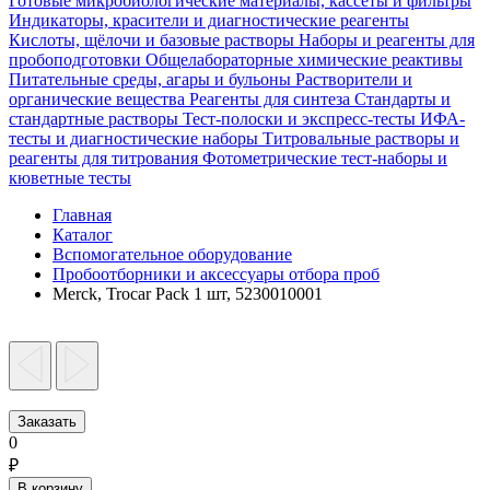
Готовые микробиологические материалы, кассеты и фильтры
Индикаторы, красители и диагностические реагенты
Кислоты, щёлочи и базовые растворы
Наборы и реагенты для
пробоподготовки
Общелабораторные химические реактивы
Питательные среды, агары и бульоны
Растворители и
органические вещества
Реагенты для синтеза
Стандарты и
стандартные растворы
Тест-полоски и экспресс-тесты
ИФА-
тесты и диагностические наборы
Титровальные растворы и
реагенты для титрования
Фотометрические тест-наборы и
кюветные тесты
Главная
Каталог
Вспомогательное оборудование
Пробоотборники и аксессуары отбора проб
Merck, Trocar Pack 1 шт, 5230010001
Заказать
0
₽
В корзину