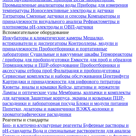
Промышленные анализаторы воды
Приборы для измерения
температуры
Ионоселективные электроды и датчики
Титраторы
Сменные датчики и сенсоры
Компараторы и
принадлежности визуального анализа
Рефрактометры и
плотномеры
pH-электроды и ОВП-датчики
Вспомогательное оборудование
Инкубаторы и климатические камеры
Мешалки,
встряхиватели и диспергаторы
Контроллеры, модули и
принадлежности
Пробоотборники и портативные
лаборатории
Сушильные и вакуумные шкафы
Термореакторы
/ приборы для пробоподготовки
Емкости для проб и образцов
Термоциклеры и ПЦР-оборудование
Пробоотборники и
аксессуары отбора проб
Фильтрация и пробоподготовка
Сервисные комплекты и наборы обслуживания
Центрифуги
Картриджи и принадлежности для цифрового титратора
Кюветы, виалы и крышки
Кейсы, штативы и держатели
Лампы и оптические узлы
Мембраны, колпачки и комплекты
для датчиков
Защитные корпуса, экраны и козырьки
ПЦР-
расходники и лабораторная посуда
Блоки и модули питания
Пипетки, дозаторы и наконечники
ВЭЖХ-колонки и
хроматографические расходники
Реагенты и стандарты
Био- и клеточно-культурные реагенты
Буферные растворы и
pH-стандарты
Вода и специальные растворители для анализа