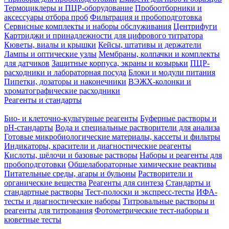
Термоциклеры и ПЦР-оборудование
Пробоотборники и
аксессуары отбора проб
Фильтрация и пробоподготовка
Сервисные комплекты и наборы обслуживания
Центрифуги
Картриджи и принадлежности для цифрового титратора
Кюветы, виалы и крышки
Кейсы, штативы и держатели
Лампы и оптические узлы
Мембраны, колпачки и комплекты
для датчиков
Защитные корпуса, экраны и козырьки
ПЦР-
расходники и лабораторная посуда
Блоки и модули питания
Пипетки, дозаторы и наконечники
ВЭЖХ-колонки и
хроматографические расходники
Реагенты и стандарты
Био- и клеточно-культурные реагенты
Буферные растворы и
pH-стандарты
Вода и специальные растворители для анализа
Готовые микробиологические материалы, кассеты и фильтры
Индикаторы, красители и диагностические реагенты
Кислоты, щёлочи и базовые растворы
Наборы и реагенты для
пробоподготовки
Общелабораторные химические реактивы
Питательные среды, агары и бульоны
Растворители и
органические вещества
Реагенты для синтеза
Стандарты и
стандартные растворы
Тест-полоски и экспресс-тесты
ИФА-
тесты и диагностические наборы
Титровальные растворы и
реагенты для титрования
Фотометрические тест-наборы и
кюветные тесты