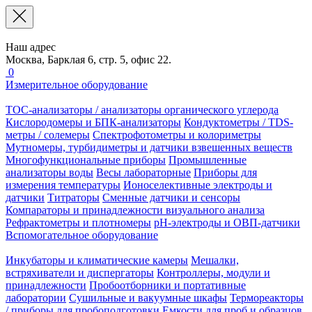
Наш адрес
Москва, Барклая 6, стр. 5, офис 22.
0
Измерительное оборудование
TOC-анализаторы / анализаторы органического углерода
Кислородомеры и БПК-анализаторы
Кондуктометры / TDS-
метры / солемеры
Спектрофотометры и колориметры
Мутномеры, турбидиметры и датчики взвешенных веществ
Многофункциональные приборы
Промышленные
анализаторы воды
Весы лабораторные
Приборы для
измерения температуры
Ионоселективные электроды и
датчики
Титраторы
Сменные датчики и сенсоры
Компараторы и принадлежности визуального анализа
Рефрактометры и плотномеры
pH-электроды и ОВП-датчики
Вспомогательное оборудование
Инкубаторы и климатические камеры
Мешалки,
встряхиватели и диспергаторы
Контроллеры, модули и
принадлежности
Пробоотборники и портативные
лаборатории
Сушильные и вакуумные шкафы
Термореакторы
/ приборы для пробоподготовки
Емкости для проб и образцов