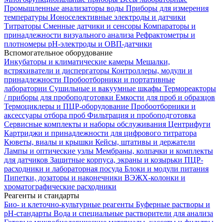
Промышленные анализаторы воды
Приборы для измерения
температуры
Ионоселективные электроды и датчики
Титраторы
Сменные датчики и сенсоры
Компараторы и
принадлежности визуального анализа
Рефрактометры и
плотномеры
pH-электроды и ОВП-датчики
Вспомогательное оборудование
Инкубаторы и климатические камеры
Мешалки,
встряхиватели и диспергаторы
Контроллеры, модули и
принадлежности
Пробоотборники и портативные
лаборатории
Сушильные и вакуумные шкафы
Термореакторы
/ приборы для пробоподготовки
Емкости для проб и образцов
Термоциклеры и ПЦР-оборудование
Пробоотборники и
аксессуары отбора проб
Фильтрация и пробоподготовка
Сервисные комплекты и наборы обслуживания
Центрифуги
Картриджи и принадлежности для цифрового титратора
Кюветы, виалы и крышки
Кейсы, штативы и держатели
Лампы и оптические узлы
Мембраны, колпачки и комплекты
для датчиков
Защитные корпуса, экраны и козырьки
ПЦР-
расходники и лабораторная посуда
Блоки и модули питания
Пипетки, дозаторы и наконечники
ВЭЖХ-колонки и
хроматографические расходники
Реагенты и стандарты
Био- и клеточно-культурные реагенты
Буферные растворы и
pH-стандарты
Вода и специальные растворители для анализа