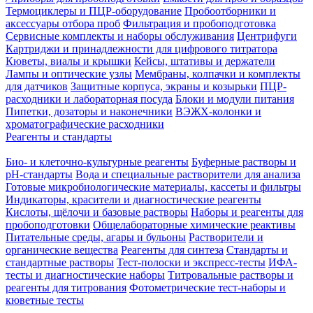
Термоциклеры и ПЦР-оборудование
Пробоотборники и
аксессуары отбора проб
Фильтрация и пробоподготовка
Сервисные комплекты и наборы обслуживания
Центрифуги
Картриджи и принадлежности для цифрового титратора
Кюветы, виалы и крышки
Кейсы, штативы и держатели
Лампы и оптические узлы
Мембраны, колпачки и комплекты
для датчиков
Защитные корпуса, экраны и козырьки
ПЦР-
расходники и лабораторная посуда
Блоки и модули питания
Пипетки, дозаторы и наконечники
ВЭЖХ-колонки и
хроматографические расходники
Реагенты и стандарты
Био- и клеточно-культурные реагенты
Буферные растворы и
pH-стандарты
Вода и специальные растворители для анализа
Готовые микробиологические материалы, кассеты и фильтры
Индикаторы, красители и диагностические реагенты
Кислоты, щёлочи и базовые растворы
Наборы и реагенты для
пробоподготовки
Общелабораторные химические реактивы
Питательные среды, агары и бульоны
Растворители и
органические вещества
Реагенты для синтеза
Стандарты и
стандартные растворы
Тест-полоски и экспресс-тесты
ИФА-
тесты и диагностические наборы
Титровальные растворы и
реагенты для титрования
Фотометрические тест-наборы и
кюветные тесты