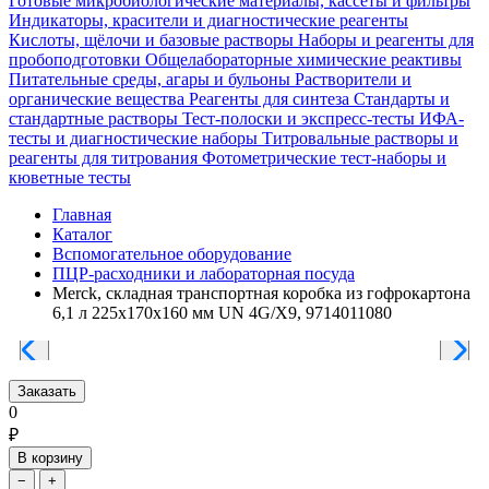
Готовые микробиологические материалы, кассеты и фильтры
Индикаторы, красители и диагностические реагенты
Кислоты, щёлочи и базовые растворы
Наборы и реагенты для
пробоподготовки
Общелабораторные химические реактивы
Питательные среды, агары и бульоны
Растворители и
органические вещества
Реагенты для синтеза
Стандарты и
стандартные растворы
Тест-полоски и экспресс-тесты
ИФА-
тесты и диагностические наборы
Титровальные растворы и
реагенты для титрования
Фотометрические тест-наборы и
кюветные тесты
Главная
Каталог
Вспомогательное оборудование
ПЦР-расходники и лабораторная посуда
Merck, складная транспортная коробка из гофрокартона
6,1 л 225x170x160 мм UN 4G/X9, 9714011080
Заказать
0
₽
В корзину
−
+