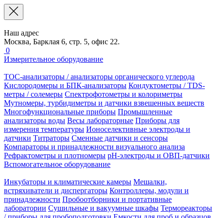
Наш адрес
Москва, Барклая 6, стр. 5, офис 22.
0
Измерительное оборудование
TOC-анализаторы / анализаторы органического углерода
Кислородомеры и БПК-анализаторы
Кондуктометры / TDS-
метры / солемеры
Спектрофотометры и колориметры
Мутномеры, турбидиметры и датчики взвешенных веществ
Многофункциональные приборы
Промышленные
анализаторы воды
Весы лабораторные
Приборы для
измерения температуры
Ионоселективные электроды и
датчики
Титраторы
Сменные датчики и сенсоры
Компараторы и принадлежности визуального анализа
Рефрактометры и плотномеры
pH-электроды и ОВП-датчики
Вспомогательное оборудование
Инкубаторы и климатические камеры
Мешалки,
встряхиватели и диспергаторы
Контроллеры, модули и
принадлежности
Пробоотборники и портативные
лаборатории
Сушильные и вакуумные шкафы
Термореакторы
/ приборы для пробоподготовки
Емкости для проб и образцов