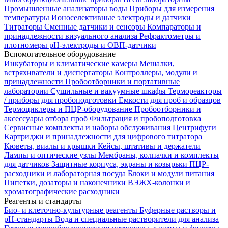
Промышленные анализаторы воды
Приборы для измерения
температуры
Ионоселективные электроды и датчики
Титраторы
Сменные датчики и сенсоры
Компараторы и
принадлежности визуального анализа
Рефрактометры и
плотномеры
pH-электроды и ОВП-датчики
Вспомогательное оборудование
Инкубаторы и климатические камеры
Мешалки,
встряхиватели и диспергаторы
Контроллеры, модули и
принадлежности
Пробоотборники и портативные
лаборатории
Сушильные и вакуумные шкафы
Термореакторы
/ приборы для пробоподготовки
Емкости для проб и образцов
Термоциклеры и ПЦР-оборудование
Пробоотборники и
аксессуары отбора проб
Фильтрация и пробоподготовка
Сервисные комплекты и наборы обслуживания
Центрифуги
Картриджи и принадлежности для цифрового титратора
Кюветы, виалы и крышки
Кейсы, штативы и держатели
Лампы и оптические узлы
Мембраны, колпачки и комплекты
для датчиков
Защитные корпуса, экраны и козырьки
ПЦР-
расходники и лабораторная посуда
Блоки и модули питания
Пипетки, дозаторы и наконечники
ВЭЖХ-колонки и
хроматографические расходники
Реагенты и стандарты
Био- и клеточно-культурные реагенты
Буферные растворы и
pH-стандарты
Вода и специальные растворители для анализа