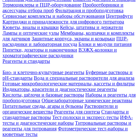
Термоциклеры и ПЦР-оборудование
Пробоотборники и
аксессуары отбора проб
Фильтрация и пробоподготовка
Сервисные комплекты и наборы обслуживания
Центрифуги
Картриджи и принадлежности для цифрового титратора
Кюветы, виалы и крышки
Кейсы, штативы и держатели
Лампы и оптические узлы
Мембраны, колпачки и комплекты
для датчиков
Защитные корпуса, экраны и козырьки
ПЦР-
расходники и лабораторная посуда
Блоки и модули питания
Пипетки, дозаторы и наконечники
ВЭЖХ-колонки и
хроматографические расходники
Реагенты и стандарты
Био- и клеточно-культурные реагенты
Буферные растворы и
pH-стандарты
Вода и специальные растворители для анализа
Готовые микробиологические материалы, кассеты и фильтры
Индикаторы, красители и диагностические реагенты
Кислоты, щёлочи и базовые растворы
Наборы и реагенты для
пробоподготовки
Общелабораторные химические реактивы
Питательные среды, агары и бульоны
Растворители и
органические вещества
Реагенты для синтеза
Стандарты и
стандартные растворы
Тест-полоски и экспресс-тесты
ИФА-
тесты и диагностические наборы
Титровальные растворы и
реагенты для титрования
Фотометрические тест-наборы и
кюветные тесты