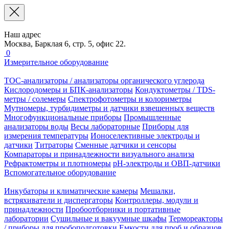
Наш адрес
Москва, Барклая 6, стр. 5, офис 22.
0
Измерительное оборудование
TOC-анализаторы / анализаторы органического углерода
Кислородомеры и БПК-анализаторы
Кондуктометры / TDS-
метры / солемеры
Спектрофотометры и колориметры
Мутномеры, турбидиметры и датчики взвешенных веществ
Многофункциональные приборы
Промышленные
анализаторы воды
Весы лабораторные
Приборы для
измерения температуры
Ионоселективные электроды и
датчики
Титраторы
Сменные датчики и сенсоры
Компараторы и принадлежности визуального анализа
Рефрактометры и плотномеры
pH-электроды и ОВП-датчики
Вспомогательное оборудование
Инкубаторы и климатические камеры
Мешалки,
встряхиватели и диспергаторы
Контроллеры, модули и
принадлежности
Пробоотборники и портативные
лаборатории
Сушильные и вакуумные шкафы
Термореакторы
/ приборы для пробоподготовки
Емкости для проб и образцов