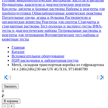
Готовые микробиологические материалы, кассеты и фильтры
Индикаторы, красители и диагностические реагенты
Кислоты, щёлочи и базовые растворы
Наборы и реагенты для
пробоподготовки
Общелабораторные химические реактивы
Питательные среды, агары и бульоны
Растворители и
органические вещества
Реагенты для синтеза
Стандарты и
стандартные растворы
Тест-полоски и экспресс-тесты
ИФА-
тесты и диагностические наборы
Титровальные растворы и
реагенты для титрования
Фотометрические тест-наборы и
кюветные тесты
Главная
Каталог
Вспомогательное оборудование
ПЦР-расходники и лабораторная посуда
Merck, складная транспортная коробка из гофрокартона
14 л 246x246x230 мм UN 4G/X16, 9714040780
Заказать
0
₽
В корзину
−
+