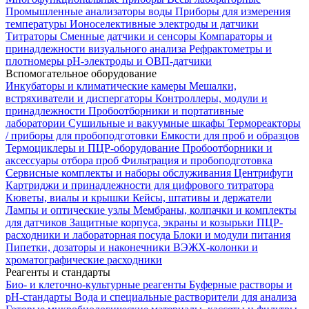
Промышленные анализаторы воды
Приборы для измерения
температуры
Ионоселективные электроды и датчики
Титраторы
Сменные датчики и сенсоры
Компараторы и
принадлежности визуального анализа
Рефрактометры и
плотномеры
pH-электроды и ОВП-датчики
Вспомогательное оборудование
Инкубаторы и климатические камеры
Мешалки,
встряхиватели и диспергаторы
Контроллеры, модули и
принадлежности
Пробоотборники и портативные
лаборатории
Сушильные и вакуумные шкафы
Термореакторы
/ приборы для пробоподготовки
Емкости для проб и образцов
Термоциклеры и ПЦР-оборудование
Пробоотборники и
аксессуары отбора проб
Фильтрация и пробоподготовка
Сервисные комплекты и наборы обслуживания
Центрифуги
Картриджи и принадлежности для цифрового титратора
Кюветы, виалы и крышки
Кейсы, штативы и держатели
Лампы и оптические узлы
Мембраны, колпачки и комплекты
для датчиков
Защитные корпуса, экраны и козырьки
ПЦР-
расходники и лабораторная посуда
Блоки и модули питания
Пипетки, дозаторы и наконечники
ВЭЖХ-колонки и
хроматографические расходники
Реагенты и стандарты
Био- и клеточно-культурные реагенты
Буферные растворы и
pH-стандарты
Вода и специальные растворители для анализа