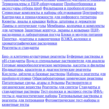
Термоциклеры и ПЦР-оборудование
Пробоотборники и
аксессуары отбора проб
Фильтрация и пробоподготовка
Сервисные комплекты и наборы обслуживания
Центрифуги
Картриджи и принадлежности для цифрового титратора
Кюветы, виалы и крышки
Кейсы, штативы и держатели
Лампы и оптические узлы
Мембраны, колпачки и комплекты
для датчиков
Защитные корпуса, экраны и козырьки
ПЦР-
расходники и лабораторная посуда
Блоки и модули питания
Пипетки, дозаторы и наконечники
ВЭЖХ-колонки и
хроматографические расходники
Реагенты и стандарты
Био- и клеточно-культурные реагенты
Буферные растворы и
pH-стандарты
Вода и специальные растворители для анализа
Готовые микробиологические материалы, кассеты и фильтры
Индикаторы, красители и диагностические реагенты
Кислоты, щёлочи и базовые растворы
Наборы и реагенты для
пробоподготовки
Общелабораторные химические реактивы
Питательные среды, агары и бульоны
Растворители и
органические вещества
Реагенты для синтеза
Стандарты и
стандартные растворы
Тест-полоски и экспресс-тесты
ИФА-
тесты и диагностические наборы
Титровальные растворы и
реагенты для титрования
Фотометрические тест-наборы и
кюветные тесты