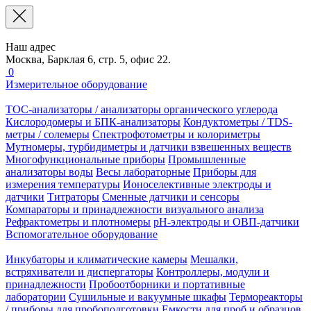
Наш адрес
Москва, Барклая 6, стр. 5, офис 22.
0
Измерительное оборудование
TOC-анализаторы / анализаторы органического углерода
Кислородомеры и БПК-анализаторы
Кондуктометры / TDS-
метры / солемеры
Спектрофотометры и колориметры
Мутномеры, турбидиметры и датчики взвешенных веществ
Многофункциональные приборы
Промышленные
анализаторы воды
Весы лабораторные
Приборы для
измерения температуры
Ионоселективные электроды и
датчики
Титраторы
Сменные датчики и сенсоры
Компараторы и принадлежности визуального анализа
Рефрактометры и плотномеры
pH-электроды и ОВП-датчики
Вспомогательное оборудование
Инкубаторы и климатические камеры
Мешалки,
встряхиватели и диспергаторы
Контроллеры, модули и
принадлежности
Пробоотборники и портативные
лаборатории
Сушильные и вакуумные шкафы
Термореакторы
/ приборы для пробоподготовки
Емкости для проб и образцов