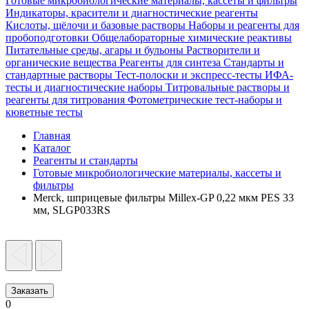
Готовые микробиологические материалы, кассеты и фильтры
Индикаторы, красители и диагностические реагенты
Кислоты, щёлочи и базовые растворы
Наборы и реагенты для
пробоподготовки
Общелабораторные химические реактивы
Питательные среды, агары и бульоны
Растворители и
органические вещества
Реагенты для синтеза
Стандарты и
стандартные растворы
Тест-полоски и экспресс-тесты
ИФА-
тесты и диагностические наборы
Титровальные растворы и
реагенты для титрования
Фотометрические тест-наборы и
кюветные тесты
Главная
Каталог
Реагенты и стандарты
Готовые микробиологические материалы, кассеты и
фильтры
Merck, шприцевые фильтры Millex-GP 0,22 мкм PES 33
мм, SLGP033RS
Заказать
0