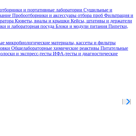
отборники и портативные лаборатории
Сушильные и
вание
Пробоотборники и аксессуары отбора проб
Фильтрация и
тратора
Кюветы, виалы и крышки
Кейсы, штативы и держатели
ки и лабораторная посуда
Блоки и модули питания
Пипетки,
ые микробиологические материалы, кассеты и фильтры
товки
Общелабораторные химические реактивы
Питательные
полоски и экспресс-тесты
ИФА-тесты и диагностические