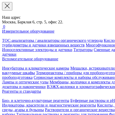
Наш адрес
Москва, Барклая 6, стр. 5, офис 22.
0
Измерительное оборудование
TOC-анализаторы / анализаторы органического углерода
Кисло
турбидиметры и датчики взвешенных веществ
Многофункцион
Ионоселективные электроды и датчики
Титраторы
Сменные да
датчики
Вспомогательное оборудование
Инкубаторы и климатические камеры
Мешалки, встряхиватели
вакуумные шкафы
Термореакторы / приборы для пробоподгото
пробоподготовка
Сервисные комплекты и наборы обслуживан
Лампы и оптические узлы
Мембраны, колпачки и комплекты дл
дозаторы и наконечники
ВЭЖХ-колонки и хроматографические
Реагенты и стандарты
Био- и клеточно-культурные реагенты
Буферные растворы и pH
Индикаторы, красители и диагностические реагенты
Кислоты, 
среды, агары и бульоны
Растворители и органические вещества
наборы
Титровальные растворы и реагенты для титрования
Фот