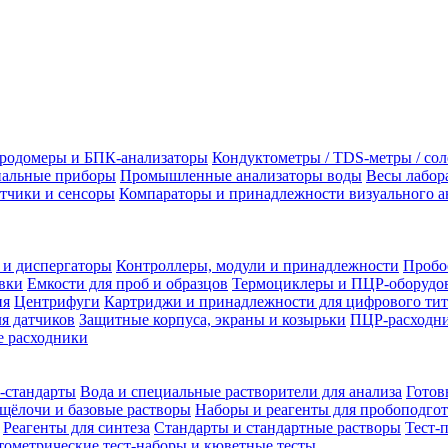
родомеры и БПК-анализаторы
Кондуктометры / TDS-метры / со
альные приборы
Промышленные анализаторы воды
Весы лабор
тчики и сенсоры
Компараторы и принадлежности визуального а
 и диспергаторы
Контроллеры, модули и принадлежности
Пробо
вки
Емкости для проб и образцов
Термоциклеры и ПЦР-оборудо
ия
Центрифуги
Картриджи и принадлежности для цифрового тит
я датчиков
Защитные корпуса, экраны и козырьки
ПЦР-расходни
 расходники
-стандарты
Вода и специальные растворители для анализа
Готов
щёлочи и базовые растворы
Наборы и реагенты для пробоподго
Реагенты для синтеза
Стандарты и стандартные растворы
Тест-
ометрические тест-наборы и кюветные тесты