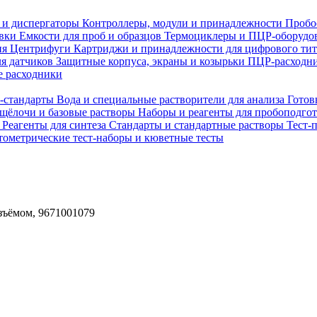
 и диспергаторы
Контроллеры, модули и принадлежности
Пробо
овки
Емкости для проб и образцов
Термоциклеры и ПЦР-оборудо
ия
Центрифуги
Картриджи и принадлежности для цифрового ти
ля датчиков
Защитные корпуса, экраны и козырьки
ПЦР-расходни
 расходники
H-стандарты
Вода и специальные растворители для анализа
Готов
 щёлочи и базовые растворы
Наборы и реагенты для пробоподго
а
Реагенты для синтеза
Стандарты и стандартные растворы
Тест-
ометрические тест-наборы и кюветные тесты
зъёмом, 9671001079