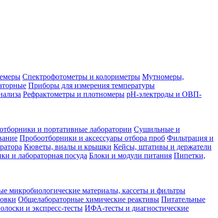
лемеры
Спектрофотометры и колориметры
Мутномеры,
аторные
Приборы для измерения температуры
нализа
Рефрактометры и плотномеры
pH-электроды и ОВП-
отборники и портативные лаборатории
Сушильные и
вание
Пробоотборники и аксессуары отбора проб
Фильтрация и
ратора
Кюветы, виалы и крышки
Кейсы, штативы и держатели
ки и лабораторная посуда
Блоки и модули питания
Пипетки,
ые микробиологические материалы, кассеты и фильтры
товки
Общелабораторные химические реактивы
Питательные
полоски и экспресс-тесты
ИФА-тесты и диагностические