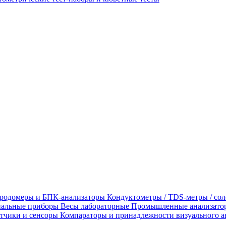
родомеры и БПК-анализаторы
Кондуктометры / TDS-метры / со
альные приборы
Весы лабораторные
Промышленные анализато
тчики и сенсоры
Компараторы и принадлежности визуального а