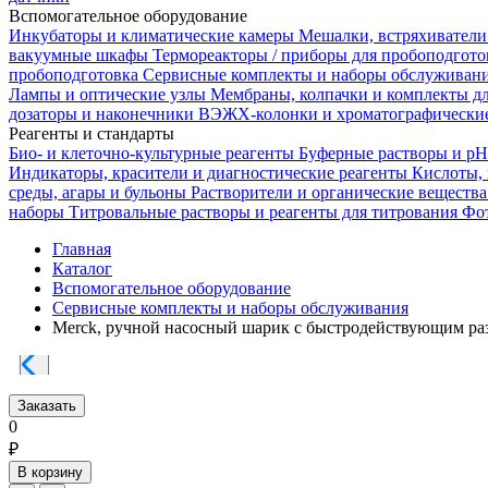
Вспомогательное оборудование
Инкубаторы и климатические камеры
Мешалки, встряхиватели
вакуумные шкафы
Термореакторы / приборы для пробоподгот
пробоподготовка
Сервисные комплекты и наборы обслуживан
Лампы и оптические узлы
Мембраны, колпачки и комплекты д
дозаторы и наконечники
ВЭЖХ-колонки и хроматографические
Реагенты и стандарты
Био- и клеточно-культурные реагенты
Буферные растворы и p
Индикаторы, красители и диагностические реагенты
Кислоты,
среды, агары и бульоны
Растворители и органические веществ
наборы
Титровальные растворы и реагенты для титрования
Фот
Главная
Каталог
Вспомогательное оборудование
Сервисные комплекты и наборы обслуживания
Merck, ручной насосный шарик с быстродействующим ра
Заказать
0
₽
В корзину