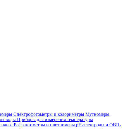
лемеры
Спектрофотометры и колориметры
Мутномеры,
ры воды
Приборы для измерения температуры
нализа
Рефрактометры и плотномеры
pH-электроды и ОВП-