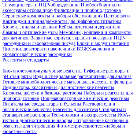
Термоциклеры и ПЦР-оборудование
Пробоотборники и
аксессуары отбора проб
Фильтрация и пробоподготовка
Сервисные комплекты и наборы обслуживания
Центрифуги
Картриджи и принадлежности для цифрового титратора
Кюветы, виалы и крышки
Кейсы, штативы и держатели
Лампы и оптические узлы
Мембраны, колпачки и комплекты
для датчиков
Защитные корпуса, экраны и козырьки
ПЦР-
расходники и лабораторная посуда
Блоки и модули питания
Пипетки, дозаторы и наконечники
ВЭЖХ-колонки и
хроматографические расходники
Реагенты и стандарты
Био- и клеточно-культурные реагенты
Буферные растворы и
pH-стандарты
Вода и специальные растворители для анализа
Готовые микробиологические материалы, кассеты и фильтры
Индикаторы, красители и диагностические реагенты
Кислоты, щёлочи и базовые растворы
Наборы и реагенты для
пробоподготовки
Общелабораторные химические реактивы
Питательные среды, агары и бульоны
Растворители и
органические вещества
Реагенты для синтеза
Стандарты и
стандартные растворы
Тест-полоски и экспресс-тесты
ИФА-
тесты и диагностические наборы
Титровальные растворы и
реагенты для титрования
Фотометрические тест-наборы и
кюветные тесты