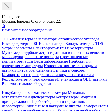
Наш адрес
Москва, Барклая 6, стр. 5, офис 22.
0
Измерительное оборудование
TOC-анализаторы / анализаторы органического углерода
Кислородомеры и БПК-анализаторы
Кондуктометры / TDS-
метры / солемеры
Спектрофотометры и колориметры
Мутномеры, турбидиметры и датчики взвешенных веществ
Многофункциональные приборы
Промышленные
анализаторы воды
Весы лабораторные
Приборы для
измерения температуры
Ионоселективные электроды и
датчики
Титраторы
Сменные датчики и сенсоры
Компараторы и принадлежности визуального анализа
Рефрактометры и плотномеры
pH-электроды и ОВП-датчики
Вспомогательное оборудование
Инкубаторы и климатические камеры
Мешалки,
встряхиватели и диспергаторы
Контроллеры, модули и
принадлежности
Пробоотборники и портативные
лаборатории
Сушильные и вакуумные шкафы
Термореакторы
/ приборы для пробоподготовки
Емкости для проб и образцов