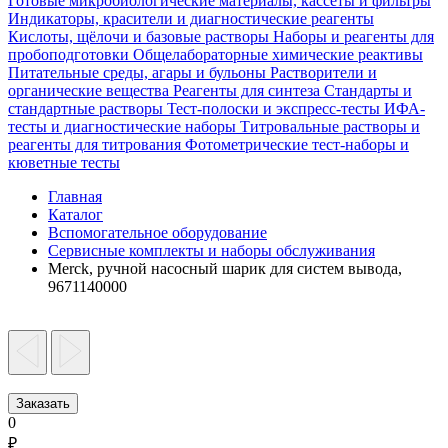
Готовые микробиологические материалы, кассеты и фильтры
Индикаторы, красители и диагностические реагенты
Кислоты, щёлочи и базовые растворы
Наборы и реагенты для
пробоподготовки
Общелабораторные химические реактивы
Питательные среды, агары и бульоны
Растворители и
органические вещества
Реагенты для синтеза
Стандарты и
стандартные растворы
Тест-полоски и экспресс-тесты
ИФА-
тесты и диагностические наборы
Титровальные растворы и
реагенты для титрования
Фотометрические тест-наборы и
кюветные тесты
Главная
Каталог
Вспомогательное оборудование
Сервисные комплекты и наборы обслуживания
Merck, ручной насосный шарик для систем вывода,
9671140000
Заказать
0
₽