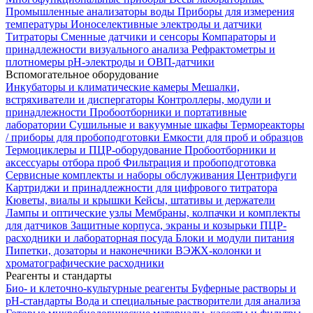
Промышленные анализаторы воды
Приборы для измерения
температуры
Ионоселективные электроды и датчики
Титраторы
Сменные датчики и сенсоры
Компараторы и
принадлежности визуального анализа
Рефрактометры и
плотномеры
pH-электроды и ОВП-датчики
Вспомогательное оборудование
Инкубаторы и климатические камеры
Мешалки,
встряхиватели и диспергаторы
Контроллеры, модули и
принадлежности
Пробоотборники и портативные
лаборатории
Сушильные и вакуумные шкафы
Термореакторы
/ приборы для пробоподготовки
Емкости для проб и образцов
Термоциклеры и ПЦР-оборудование
Пробоотборники и
аксессуары отбора проб
Фильтрация и пробоподготовка
Сервисные комплекты и наборы обслуживания
Центрифуги
Картриджи и принадлежности для цифрового титратора
Кюветы, виалы и крышки
Кейсы, штативы и держатели
Лампы и оптические узлы
Мембраны, колпачки и комплекты
для датчиков
Защитные корпуса, экраны и козырьки
ПЦР-
расходники и лабораторная посуда
Блоки и модули питания
Пипетки, дозаторы и наконечники
ВЭЖХ-колонки и
хроматографические расходники
Реагенты и стандарты
Био- и клеточно-культурные реагенты
Буферные растворы и
pH-стандарты
Вода и специальные растворители для анализа