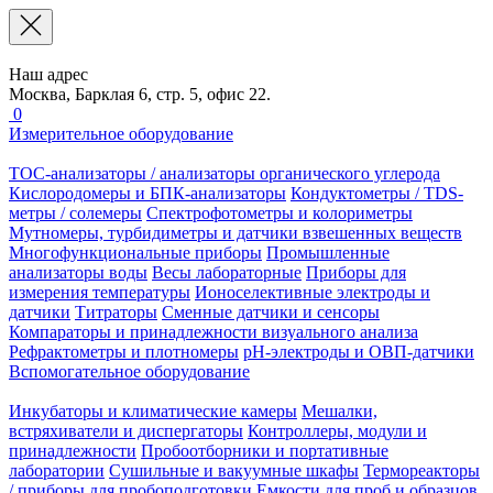
Наш адрес
Москва, Барклая 6, стр. 5, офис 22.
0
Измерительное оборудование
TOC-анализаторы / анализаторы органического углерода
Кислородомеры и БПК-анализаторы
Кондуктометры / TDS-
метры / солемеры
Спектрофотометры и колориметры
Мутномеры, турбидиметры и датчики взвешенных веществ
Многофункциональные приборы
Промышленные
анализаторы воды
Весы лабораторные
Приборы для
измерения температуры
Ионоселективные электроды и
датчики
Титраторы
Сменные датчики и сенсоры
Компараторы и принадлежности визуального анализа
Рефрактометры и плотномеры
pH-электроды и ОВП-датчики
Вспомогательное оборудование
Инкубаторы и климатические камеры
Мешалки,
встряхиватели и диспергаторы
Контроллеры, модули и
принадлежности
Пробоотборники и портативные
лаборатории
Сушильные и вакуумные шкафы
Термореакторы
/ приборы для пробоподготовки
Емкости для проб и образцов