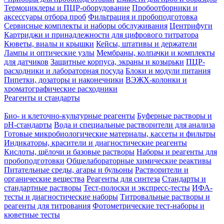
Термоциклеры и ПЦР-оборудование
Пробоотборники и
аксессуары отбора проб
Фильтрация и пробоподготовка
Сервисные комплекты и наборы обслуживания
Центрифуги
Картриджи и принадлежности для цифрового титратора
Кюветы, виалы и крышки
Кейсы, штативы и держатели
Лампы и оптические узлы
Мембраны, колпачки и комплекты
для датчиков
Защитные корпуса, экраны и козырьки
ПЦР-
расходники и лабораторная посуда
Блоки и модули питания
Пипетки, дозаторы и наконечники
ВЭЖХ-колонки и
хроматографические расходники
Реагенты и стандарты
Био- и клеточно-культурные реагенты
Буферные растворы и
pH-стандарты
Вода и специальные растворители для анализа
Готовые микробиологические материалы, кассеты и фильтры
Индикаторы, красители и диагностические реагенты
Кислоты, щёлочи и базовые растворы
Наборы и реагенты для
пробоподготовки
Общелабораторные химические реактивы
Питательные среды, агары и бульоны
Растворители и
органические вещества
Реагенты для синтеза
Стандарты и
стандартные растворы
Тест-полоски и экспресс-тесты
ИФА-
тесты и диагностические наборы
Титровальные растворы и
реагенты для титрования
Фотометрические тест-наборы и
кюветные тесты