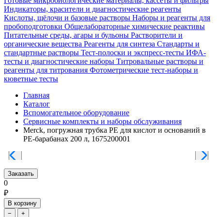
Готовые микробиологические материалы, кассеты и фильтры
Индикаторы, красители и диагностические реагенты
Кислоты, щёлочи и базовые растворы
Наборы и реагенты для
пробоподготовки
Общелабораторные химические реактивы
Питательные среды, агары и бульоны
Растворители и
органические вещества
Реагенты для синтеза
Стандарты и
стандартные растворы
Тест-полоски и экспресс-тесты
ИФА-
тесты и диагностические наборы
Титровальные растворы и
реагенты для титрования
Фотометрические тест-наборы и
кюветные тесты
Главная
Каталог
Вспомогательное оборудование
Сервисные комплекты и наборы обслуживания
Merck, погружная трубка PE для кислот и оснований в
PE-барабанах 200 л, 1675200001
Заказать
0
₽
В корзину
−
+