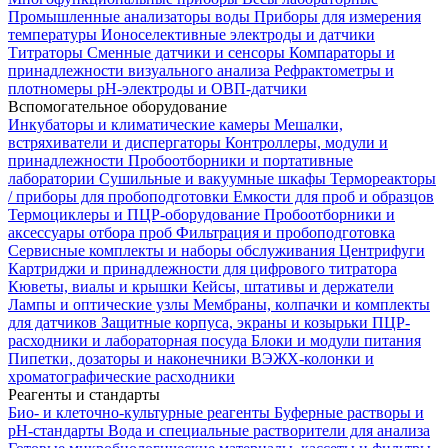
Промышленные анализаторы воды
Приборы для измерения
температуры
Ионоселективные электроды и датчики
Титраторы
Сменные датчики и сенсоры
Компараторы и
принадлежности визуального анализа
Рефрактометры и
плотномеры
pH-электроды и ОВП-датчики
Вспомогательное оборудование
Инкубаторы и климатические камеры
Мешалки,
встряхиватели и диспергаторы
Контроллеры, модули и
принадлежности
Пробоотборники и портативные
лаборатории
Сушильные и вакуумные шкафы
Термореакторы
/ приборы для пробоподготовки
Емкости для проб и образцов
Термоциклеры и ПЦР-оборудование
Пробоотборники и
аксессуары отбора проб
Фильтрация и пробоподготовка
Сервисные комплекты и наборы обслуживания
Центрифуги
Картриджи и принадлежности для цифрового титратора
Кюветы, виалы и крышки
Кейсы, штативы и держатели
Лампы и оптические узлы
Мембраны, колпачки и комплекты
для датчиков
Защитные корпуса, экраны и козырьки
ПЦР-
расходники и лабораторная посуда
Блоки и модули питания
Пипетки, дозаторы и наконечники
ВЭЖХ-колонки и
хроматографические расходники
Реагенты и стандарты
Био- и клеточно-культурные реагенты
Буферные растворы и
pH-стандарты
Вода и специальные растворители для анализа