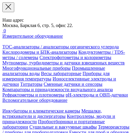
Наш адрес
Москва, Барклая 6, стр. 5, офис 22.
0
Измерительное оборудование
TOC-анализаторы / анализаторы органического углерода
Кислородомеры и БПК-анализаторы
Кондуктометры / TDS-
метры / солемеры
Спектрофотометры и колориметры
Мутномеры, турбидиметры и датчики взвешенных веществ
Многофункциональные приборы
Промышленные
анализаторы воды
Весы лабораторные
Приборы для
измерения температуры
Ионоселективные электроды и
датчики
Титраторы
Сменные датчики и сенсоры
Компараторы и принадлежности визуального анализа
Рефрактометры и плотномеры
pH-электроды и ОВП-датчики
Вспомогательное оборудование
Инкубаторы и климатические камеры
Мешалки,
встряхиватели и диспергаторы
Контроллеры, модули и
принадлежности
Пробоотборники и портативные
лаборатории
Сушильные и вакуумные шкафы
Термореакторы
/ приборы для пробоподготовки
Емкости для проб и образцов