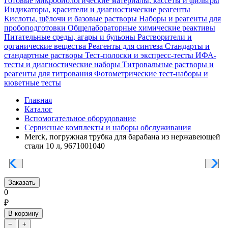
Готовые микробиологические материалы, кассеты и фильтры
Индикаторы, красители и диагностические реагенты
Кислоты, щёлочи и базовые растворы
Наборы и реагенты для
пробоподготовки
Общелабораторные химические реактивы
Питательные среды, агары и бульоны
Растворители и
органические вещества
Реагенты для синтеза
Стандарты и
стандартные растворы
Тест-полоски и экспресс-тесты
ИФА-
тесты и диагностические наборы
Титровальные растворы и
реагенты для титрования
Фотометрические тест-наборы и
кюветные тесты
Главная
Каталог
Вспомогательное оборудование
Сервисные комплекты и наборы обслуживания
Merck, погружная трубка для барабана из нержавеющей
стали 10 л, 9671001040
Заказать
0
₽
В корзину
−
+