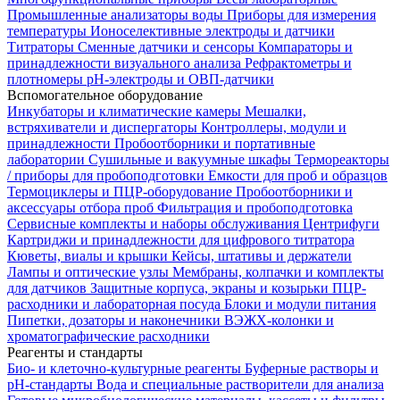
Промышленные анализаторы воды
Приборы для измерения
температуры
Ионоселективные электроды и датчики
Титраторы
Сменные датчики и сенсоры
Компараторы и
принадлежности визуального анализа
Рефрактометры и
плотномеры
pH-электроды и ОВП-датчики
Вспомогательное оборудование
Инкубаторы и климатические камеры
Мешалки,
встряхиватели и диспергаторы
Контроллеры, модули и
принадлежности
Пробоотборники и портативные
лаборатории
Сушильные и вакуумные шкафы
Термореакторы
/ приборы для пробоподготовки
Емкости для проб и образцов
Термоциклеры и ПЦР-оборудование
Пробоотборники и
аксессуары отбора проб
Фильтрация и пробоподготовка
Сервисные комплекты и наборы обслуживания
Центрифуги
Картриджи и принадлежности для цифрового титратора
Кюветы, виалы и крышки
Кейсы, штативы и держатели
Лампы и оптические узлы
Мембраны, колпачки и комплекты
для датчиков
Защитные корпуса, экраны и козырьки
ПЦР-
расходники и лабораторная посуда
Блоки и модули питания
Пипетки, дозаторы и наконечники
ВЭЖХ-колонки и
хроматографические расходники
Реагенты и стандарты
Био- и клеточно-культурные реагенты
Буферные растворы и
pH-стандарты
Вода и специальные растворители для анализа