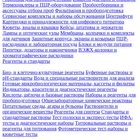
Термоциклеры и ПЦР-оборудование
Пробоотборники и
аксессуары отбора проб
Фильтрация и пробоподготовка
Сервисные комплекты и наборы обслуживания
Центрифуги
Картриджи и принадлежности для цифрового титратора
Кюветы, виалы и крышки
Кейсы, штативы и держатели
Лампы и оптические узлы
Мембраны, колпачки и комплекты
для датчиков
Защитные корпуса, экраны и козырьки
ПЦР-
расходники и лабораторная посуда
Блоки и модули питания
Пипетки, дозаторы и наконечники
ВЭЖХ-колонки и
хроматографические расходники
Реагенты и стандарты
Био- и клеточно-культурные реагенты
Буферные растворы и
pH-стандарты
Вода и специальные растворители для анализа
Готовые микробиологические материалы, кассеты и фильтры
Индикаторы, красители и диагностические реагенты
Кислоты, щёлочи и базовые растворы
Наборы и реагенты для
пробоподготовки
Общелабораторные химические реактивы
Питательные среды, агары и бульоны
Растворители и
органические вещества
Реагенты для синтеза
Стандарты и
стандартные растворы
Тест-полоски и экспресс-тесты
ИФА-
тесты и диагностические наборы
Титровальные растворы и
реагенты для титрования
Фотометрические тест-наборы и
кюветные тесты