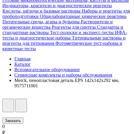
Готовые микробиологические материалы, кассеты и фильтры
Индикаторы, красители и диагностические реагенты
Кислоты, щёлочи и базовые растворы
Наборы и реагенты для
пробоподготовки
Общелабораторные химические реактивы
Питательные среды, агары и бульоны
Растворители и
органические вещества
Реагенты для синтеза
Стандарты и
стандартные растворы
Тест-полоски и экспресс-тесты
ИФА-
тесты и диагностические наборы
Титровальные растворы и
реагенты для титрования
Фотометрические тест-наборы и
кюветные тесты
Главная
Каталог
Вспомогательное оборудование
Сервисные комплекты и наборы обслуживания
Merck, пенопластовая деталь EPS 142x142x292 мм,
9575711001
Заказать
0
₽