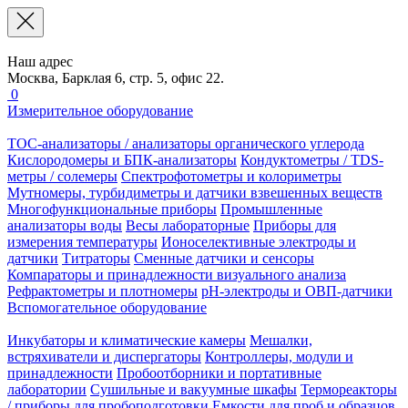
Наш адрес
Москва, Барклая 6, стр. 5, офис 22.
0
Измерительное оборудование
TOC-анализаторы / анализаторы органического углерода
Кислородомеры и БПК-анализаторы
Кондуктометры / TDS-
метры / солемеры
Спектрофотометры и колориметры
Мутномеры, турбидиметры и датчики взвешенных веществ
Многофункциональные приборы
Промышленные
анализаторы воды
Весы лабораторные
Приборы для
измерения температуры
Ионоселективные электроды и
датчики
Титраторы
Сменные датчики и сенсоры
Компараторы и принадлежности визуального анализа
Рефрактометры и плотномеры
pH-электроды и ОВП-датчики
Вспомогательное оборудование
Инкубаторы и климатические камеры
Мешалки,
встряхиватели и диспергаторы
Контроллеры, модули и
принадлежности
Пробоотборники и портативные
лаборатории
Сушильные и вакуумные шкафы
Термореакторы
/ приборы для пробоподготовки
Емкости для проб и образцов