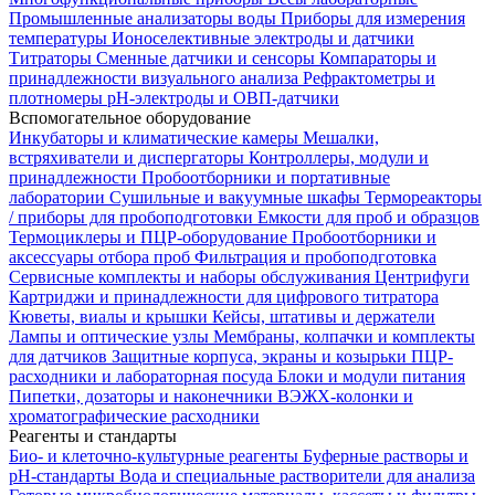
Промышленные анализаторы воды
Приборы для измерения
температуры
Ионоселективные электроды и датчики
Титраторы
Сменные датчики и сенсоры
Компараторы и
принадлежности визуального анализа
Рефрактометры и
плотномеры
pH-электроды и ОВП-датчики
Вспомогательное оборудование
Инкубаторы и климатические камеры
Мешалки,
встряхиватели и диспергаторы
Контроллеры, модули и
принадлежности
Пробоотборники и портативные
лаборатории
Сушильные и вакуумные шкафы
Термореакторы
/ приборы для пробоподготовки
Емкости для проб и образцов
Термоциклеры и ПЦР-оборудование
Пробоотборники и
аксессуары отбора проб
Фильтрация и пробоподготовка
Сервисные комплекты и наборы обслуживания
Центрифуги
Картриджи и принадлежности для цифрового титратора
Кюветы, виалы и крышки
Кейсы, штативы и держатели
Лампы и оптические узлы
Мембраны, колпачки и комплекты
для датчиков
Защитные корпуса, экраны и козырьки
ПЦР-
расходники и лабораторная посуда
Блоки и модули питания
Пипетки, дозаторы и наконечники
ВЭЖХ-колонки и
хроматографические расходники
Реагенты и стандарты
Био- и клеточно-культурные реагенты
Буферные растворы и
pH-стандарты
Вода и специальные растворители для анализа