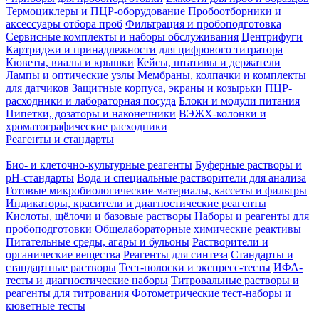
Термоциклеры и ПЦР-оборудование
Пробоотборники и
аксессуары отбора проб
Фильтрация и пробоподготовка
Сервисные комплекты и наборы обслуживания
Центрифуги
Картриджи и принадлежности для цифрового титратора
Кюветы, виалы и крышки
Кейсы, штативы и держатели
Лампы и оптические узлы
Мембраны, колпачки и комплекты
для датчиков
Защитные корпуса, экраны и козырьки
ПЦР-
расходники и лабораторная посуда
Блоки и модули питания
Пипетки, дозаторы и наконечники
ВЭЖХ-колонки и
хроматографические расходники
Реагенты и стандарты
Био- и клеточно-культурные реагенты
Буферные растворы и
pH-стандарты
Вода и специальные растворители для анализа
Готовые микробиологические материалы, кассеты и фильтры
Индикаторы, красители и диагностические реагенты
Кислоты, щёлочи и базовые растворы
Наборы и реагенты для
пробоподготовки
Общелабораторные химические реактивы
Питательные среды, агары и бульоны
Растворители и
органические вещества
Реагенты для синтеза
Стандарты и
стандартные растворы
Тест-полоски и экспресс-тесты
ИФА-
тесты и диагностические наборы
Титровальные растворы и
реагенты для титрования
Фотометрические тест-наборы и
кюветные тесты