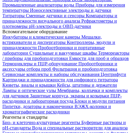
Промышленные анализаторы воды
Приборы для измерения
температуры
Ионоселективные электроды и датчики
Титраторы
Сменные датчики и сенсоры
Компараторы и
принадлежности визуального анализа
Рефрактометры и
плотномеры
pH-электроды и ОВП-датчики
Вспомогательное оборудование
Инкубаторы и климатические камеры
Мешалки,
встряхиватели и диспергаторы
Контроллеры, модули и
принадлежности
Пробоотборники и портативные
лаборатории
Сушильные и вакуумные шкафы
Термореакторы
/ приборы для пробоподготовки
Емкости для проб и образцов
Термоциклеры и ПЦР-оборудование
Пробоотборники и
аксессуары отбора проб
Фильтрация и пробоподготовка
Сервисные комплекты и наборы обслуживания
Центрифуги
Картриджи и принадлежности для цифрового титратора
Кюветы, виалы и крышки
Кейсы, штативы и держатели
Лампы и оптические узлы
Мембраны, колпачки и комплекты
для датчиков
Защитные корпуса, экраны и козырьки
ПЦР-
расходники и лабораторная посуда
Блоки и модули питания
Пипетки, дозаторы и наконечники
ВЭЖХ-колонки и
хроматографические расходники
Реагенты и стандарты
Био- и клеточно-культурные реагенты
Буферные растворы и
pH-стандарты
Вода и специальные растворители для анализа