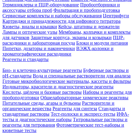
Термоциклеры и ПЦР-оборудование
Пробоотборники и
аксессуары отбора проб
Фильтрация и пробоподготовка
Сервисные комплекты и наборы обслуживания
Центрифуги
Картриджи и принадлежности для цифрового титратора
Кюветы, виалы и крышки
Кейсы, штативы и держатели
Лампы и оптические узлы
Мембраны, колпачки и комплекты
для датчиков
Защитные корпуса, экраны и козырьки
ПЦР-
расходники и лабораторная посуда
Блоки и модули питания
Пипетки, дозаторы и наконечники
ВЭЖХ-колонки и
хроматографические расходники
Реагенты и стандарты
Био- и клеточно-культурные реагенты
Буферные растворы и
pH-стандарты
Вода и специальные растворители для анализа
Готовые микробиологические материалы, кассеты и фильтры
Индикаторы, красители и диагностические реагенты
Кислоты, щёлочи и базовые растворы
Наборы и реагенты для
пробоподготовки
Общелабораторные химические реактивы
Питательные среды, агары и бульоны
Растворители и
органические вещества
Реагенты для синтеза
Стандарты и
стандартные растворы
Тест-полоски и экспресс-тесты
ИФА-
тесты и диагностические наборы
Титровальные растворы и
реагенты для титрования
Фотометрические тест-наборы и
кюветные тесты