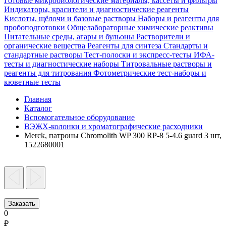
Готовые микробиологические материалы, кассеты и фильтры
Индикаторы, красители и диагностические реагенты
Кислоты, щёлочи и базовые растворы
Наборы и реагенты для
пробоподготовки
Общелабораторные химические реактивы
Питательные среды, агары и бульоны
Растворители и
органические вещества
Реагенты для синтеза
Стандарты и
стандартные растворы
Тест-полоски и экспресс-тесты
ИФА-
тесты и диагностические наборы
Титровальные растворы и
реагенты для титрования
Фотометрические тест-наборы и
кюветные тесты
Главная
Каталог
Вспомогательное оборудование
ВЭЖХ-колонки и хроматографические расходники
Merck, патроны Chromolith WP 300 RP-8 5-4.6 guard 3 шт,
1522680001
Заказать
0
₽