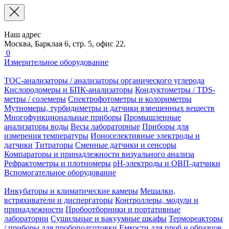
Наш адрес
Москва, Барклая 6, стр. 5, офис 22.
0
Измерительное оборудование
TOC-анализаторы / анализаторы органического углерода
Кислородомеры и БПК-анализаторы
Кондуктометры / TDS-
метры / солемеры
Спектрофотометры и колориметры
Мутномеры, турбидиметры и датчики взвешенных веществ
Многофункциональные приборы
Промышленные
анализаторы воды
Весы лабораторные
Приборы для
измерения температуры
Ионоселективные электроды и
датчики
Титраторы
Сменные датчики и сенсоры
Компараторы и принадлежности визуального анализа
Рефрактометры и плотномеры
pH-электроды и ОВП-датчики
Вспомогательное оборудование
Инкубаторы и климатические камеры
Мешалки,
встряхиватели и диспергаторы
Контроллеры, модули и
принадлежности
Пробоотборники и портативные
лаборатории
Сушильные и вакуумные шкафы
Термореакторы
/ приборы для пробоподготовки
Емкости для проб и образцов