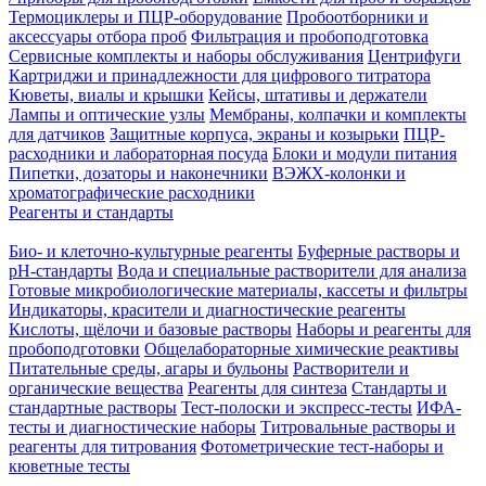
Термоциклеры и ПЦР-оборудование
Пробоотборники и
аксессуары отбора проб
Фильтрация и пробоподготовка
Сервисные комплекты и наборы обслуживания
Центрифуги
Картриджи и принадлежности для цифрового титратора
Кюветы, виалы и крышки
Кейсы, штативы и держатели
Лампы и оптические узлы
Мембраны, колпачки и комплекты
для датчиков
Защитные корпуса, экраны и козырьки
ПЦР-
расходники и лабораторная посуда
Блоки и модули питания
Пипетки, дозаторы и наконечники
ВЭЖХ-колонки и
хроматографические расходники
Реагенты и стандарты
Био- и клеточно-культурные реагенты
Буферные растворы и
pH-стандарты
Вода и специальные растворители для анализа
Готовые микробиологические материалы, кассеты и фильтры
Индикаторы, красители и диагностические реагенты
Кислоты, щёлочи и базовые растворы
Наборы и реагенты для
пробоподготовки
Общелабораторные химические реактивы
Питательные среды, агары и бульоны
Растворители и
органические вещества
Реагенты для синтеза
Стандарты и
стандартные растворы
Тест-полоски и экспресс-тесты
ИФА-
тесты и диагностические наборы
Титровальные растворы и
реагенты для титрования
Фотометрические тест-наборы и
кюветные тесты