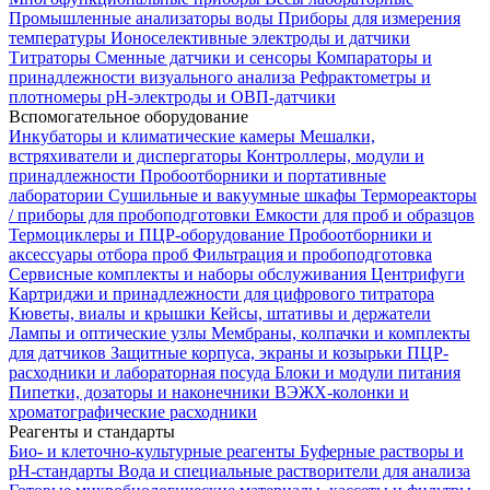
Промышленные анализаторы воды
Приборы для измерения
температуры
Ионоселективные электроды и датчики
Титраторы
Сменные датчики и сенсоры
Компараторы и
принадлежности визуального анализа
Рефрактометры и
плотномеры
pH-электроды и ОВП-датчики
Вспомогательное оборудование
Инкубаторы и климатические камеры
Мешалки,
встряхиватели и диспергаторы
Контроллеры, модули и
принадлежности
Пробоотборники и портативные
лаборатории
Сушильные и вакуумные шкафы
Термореакторы
/ приборы для пробоподготовки
Емкости для проб и образцов
Термоциклеры и ПЦР-оборудование
Пробоотборники и
аксессуары отбора проб
Фильтрация и пробоподготовка
Сервисные комплекты и наборы обслуживания
Центрифуги
Картриджи и принадлежности для цифрового титратора
Кюветы, виалы и крышки
Кейсы, штативы и держатели
Лампы и оптические узлы
Мембраны, колпачки и комплекты
для датчиков
Защитные корпуса, экраны и козырьки
ПЦР-
расходники и лабораторная посуда
Блоки и модули питания
Пипетки, дозаторы и наконечники
ВЭЖХ-колонки и
хроматографические расходники
Реагенты и стандарты
Био- и клеточно-культурные реагенты
Буферные растворы и
pH-стандарты
Вода и специальные растворители для анализа