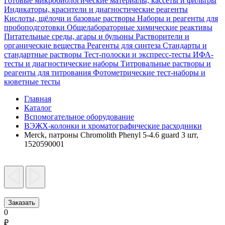
Готовые микробиологические материалы, кассеты и фильтры
Индикаторы, красители и диагностические реагенты
Кислоты, щёлочи и базовые растворы
Наборы и реагенты для
пробоподготовки
Общелабораторные химические реактивы
Питательные среды, агары и бульоны
Растворители и
органические вещества
Реагенты для синтеза
Стандарты и
стандартные растворы
Тест-полоски и экспресс-тесты
ИФА-
тесты и диагностические наборы
Титровальные растворы и
реагенты для титрования
Фотометрические тест-наборы и
кюветные тесты
Главная
Каталог
Вспомогательное оборудование
ВЭЖХ-колонки и хроматографические расходники
Merck, патроны Chromolith Phenyl 5-4.6 guard 3 шт,
1520590001
Заказать
0
₽