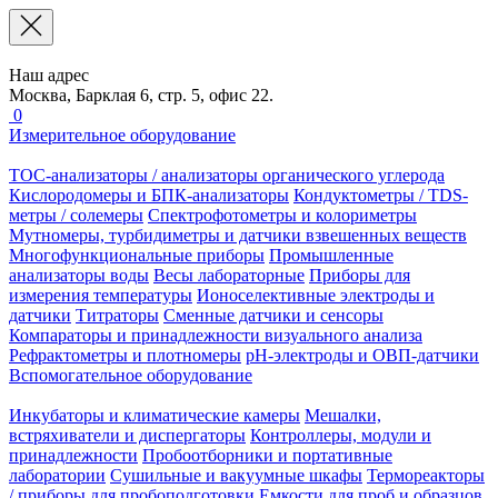
Наш адрес
Москва, Барклая 6, стр. 5, офис 22.
0
Измерительное оборудование
TOC-анализаторы / анализаторы органического углерода
Кислородомеры и БПК-анализаторы
Кондуктометры / TDS-
метры / солемеры
Спектрофотометры и колориметры
Мутномеры, турбидиметры и датчики взвешенных веществ
Многофункциональные приборы
Промышленные
анализаторы воды
Весы лабораторные
Приборы для
измерения температуры
Ионоселективные электроды и
датчики
Титраторы
Сменные датчики и сенсоры
Компараторы и принадлежности визуального анализа
Рефрактометры и плотномеры
pH-электроды и ОВП-датчики
Вспомогательное оборудование
Инкубаторы и климатические камеры
Мешалки,
встряхиватели и диспергаторы
Контроллеры, модули и
принадлежности
Пробоотборники и портативные
лаборатории
Сушильные и вакуумные шкафы
Термореакторы
/ приборы для пробоподготовки
Емкости для проб и образцов