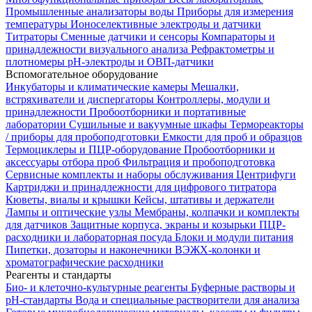
Промышленные анализаторы воды
Приборы для измерения
температуры
Ионоселективные электроды и датчики
Титраторы
Сменные датчики и сенсоры
Компараторы и
принадлежности визуального анализа
Рефрактометры и
плотномеры
pH-электроды и ОВП-датчики
Вспомогательное оборудование
Инкубаторы и климатические камеры
Мешалки,
встряхиватели и диспергаторы
Контроллеры, модули и
принадлежности
Пробоотборники и портативные
лаборатории
Сушильные и вакуумные шкафы
Термореакторы
/ приборы для пробоподготовки
Емкости для проб и образцов
Термоциклеры и ПЦР-оборудование
Пробоотборники и
аксессуары отбора проб
Фильтрация и пробоподготовка
Сервисные комплекты и наборы обслуживания
Центрифуги
Картриджи и принадлежности для цифрового титратора
Кюветы, виалы и крышки
Кейсы, штативы и держатели
Лампы и оптические узлы
Мембраны, колпачки и комплекты
для датчиков
Защитные корпуса, экраны и козырьки
ПЦР-
расходники и лабораторная посуда
Блоки и модули питания
Пипетки, дозаторы и наконечники
ВЭЖХ-колонки и
хроматографические расходники
Реагенты и стандарты
Био- и клеточно-культурные реагенты
Буферные растворы и
pH-стандарты
Вода и специальные растворители для анализа