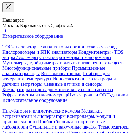
Наш адрес
Москва, Барклая 6, стр. 5, офис 22.
0
Измерительное оборудование
TOC-анализаторы / анализаторы органического углерода
Кислородомеры и БПК-анализаторы
Кондуктометры / TDS-
метры / солемеры
Спектрофотометры и колориметры
Мутномеры, турбидиметры и датчики взвешенных веществ
Многофункциональные приборы
Промышленные
анализаторы воды
Весы лабораторные
Приборы для
измерения температуры
Ионоселективные электроды и
датчики
Титраторы
Сменные датчики и сенсоры
Компараторы и принадлежности визуального анализа
Рефрактометры и плотномеры
pH-электроды и ОВП-датчики
Вспомогательное оборудование
Инкубаторы и климатические камеры
Мешалки,
встряхиватели и диспергаторы
Контроллеры, модули и
принадлежности
Пробоотборники и портативные
лаборатории
Сушильные и вакуумные шкафы
Термореакторы
/ приборы для пробоподготовки
Емкости для проб и образцов