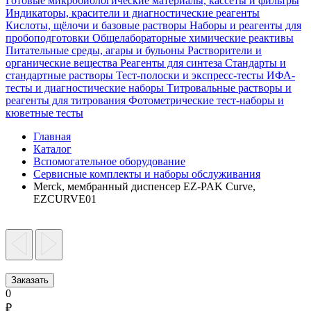
Готовые микробиологические материалы, кассеты и фильтры
Индикаторы, красители и диагностические реагенты
Кислоты, щёлочи и базовые растворы
Наборы и реагенты для
пробоподготовки
Общелабораторные химические реактивы
Питательные среды, агары и бульоны
Растворители и
органические вещества
Реагенты для синтеза
Стандарты и
стандартные растворы
Тест-полоски и экспресс-тесты
ИФА-
тесты и диагностические наборы
Титровальные растворы и
реагенты для титрования
Фотометрические тест-наборы и
кюветные тесты
Главная
Каталог
Вспомогательное оборудование
Сервисные комплекты и наборы обслуживания
Merck, мембранный диспенсер EZ-PAK Curve,
EZCURVE01
Заказать
0
₽