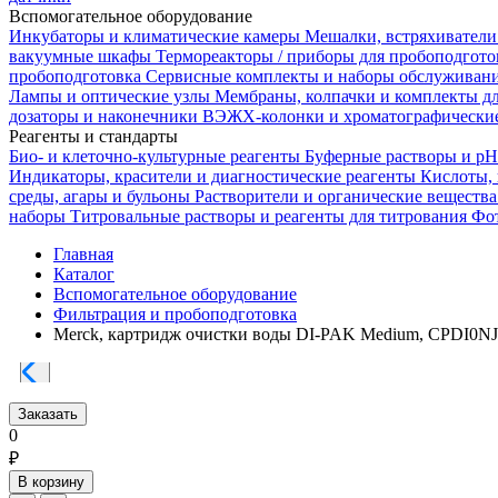
Вспомогательное оборудование
Инкубаторы и климатические камеры
Мешалки, встряхиватели
вакуумные шкафы
Термореакторы / приборы для пробоподгот
пробоподготовка
Сервисные комплекты и наборы обслуживан
Лампы и оптические узлы
Мембраны, колпачки и комплекты д
дозаторы и наконечники
ВЭЖХ-колонки и хроматографические
Реагенты и стандарты
Био- и клеточно-культурные реагенты
Буферные растворы и p
Индикаторы, красители и диагностические реагенты
Кислоты,
среды, агары и бульоны
Растворители и органические веществ
наборы
Титровальные растворы и реагенты для титрования
Фот
Главная
Каталог
Вспомогательное оборудование
Фильтрация и пробоподготовка
Merck, картридж очистки воды DI-PAK Medium, CPDI0N
Заказать
0
₽
В корзину