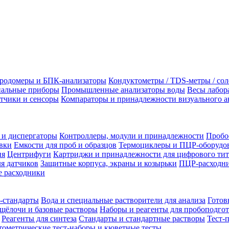
родомеры и БПК-анализаторы
Кондуктометры / TDS-метры / со
альные приборы
Промышленные анализаторы воды
Весы лабор
тчики и сенсоры
Компараторы и принадлежности визуального а
 и диспергаторы
Контроллеры, модули и принадлежности
Пробо
вки
Емкости для проб и образцов
Термоциклеры и ПЦР-оборудо
ия
Центрифуги
Картриджи и принадлежности для цифрового тит
я датчиков
Защитные корпуса, экраны и козырьки
ПЦР-расходни
 расходники
-стандарты
Вода и специальные растворители для анализа
Готов
щёлочи и базовые растворы
Наборы и реагенты для пробоподго
Реагенты для синтеза
Стандарты и стандартные растворы
Тест-
ометрические тест-наборы и кюветные тесты