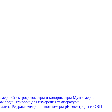
лемеры
Спектрофотометры и колориметры
Мутномеры,
ры воды
Приборы для измерения температуры
нализа
Рефрактометры и плотномеры
pH-электроды и ОВП-