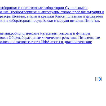
отборники и портативные лаборатории
Сушильные и
вание
Пробоотборники и аксессуары отбора проб
Фильтрация и
тратора
Кюветы, виалы и крышки
Кейсы, штативы и держатели
ки и лабораторная посуда
Блоки и модули питания
Пипетки,
ые микробиологические материалы, кассеты и фильтры
товки
Общелабораторные химические реактивы
Питательные
полоски и экспресс-тесты
ИФА-тесты и диагностические