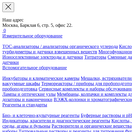
Наш адрес
Москва, Барклая 6, стр. 5, офис 22.
0
Измерительное оборудование
TOC-анализаторы / анализаторы органического углерода
Кисло
турбидиметры и датчики взвешенных веществ
Многофункцион
Ионоселективные электроды и датчики
Титраторы
Сменные да
датчики
Вспомогательное оборудование
Инкубаторы и климатические камеры
Мешалки, встряхиватели
вакуумные шкафы
Термореакторы / приборы для пробоподгото
пробоподготовка
Сервисные комплекты и наборы обслуживан
Лампы и оптические узлы
Мембраны, колпачки и комплекты дл
дозаторы и наконечники
ВЭЖХ-колонки и хроматографические
Реагенты и стандарты
Био- и клеточно-культурные реагенты
Буферные растворы и pH
Индикаторы, красители и диагностические реагенты
Кислоты, 
среды, агары и бульоны
Растворители и органические вещества
наборы
Титровальные растворы и реагенты для титрования
Фот