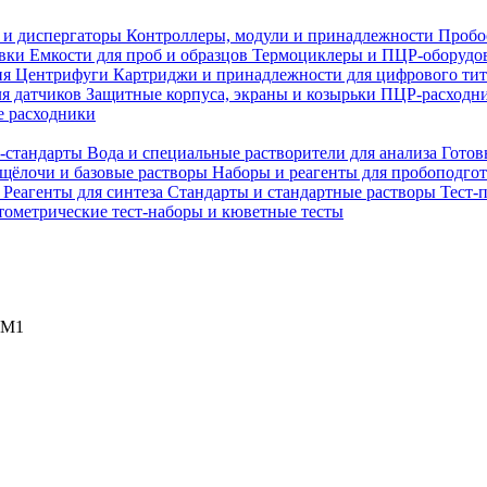
 и диспергаторы
Контроллеры, модули и принадлежности
Пробо
овки
Емкости для проб и образцов
Термоциклеры и ПЦР-оборудо
ия
Центрифуги
Картриджи и принадлежности для цифрового ти
ля датчиков
Защитные корпуса, экраны и козырьки
ПЦР-расходни
 расходники
H-стандарты
Вода и специальные растворители для анализа
Готов
 щёлочи и базовые растворы
Наборы и реагенты для пробоподго
а
Реагенты для синтеза
Стандарты и стандартные растворы
Тест-
ометрические тест-наборы и кюветные тесты
JM1