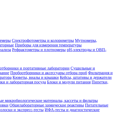
лемеры
Спектрофотометры и колориметры
Мутномеры,
аторные
Приборы для измерения температуры
нализа
Рефрактометры и плотномеры
pH-электроды и ОВП-
отборники и портативные лаборатории
Сушильные и
вание
Пробоотборники и аксессуары отбора проб
Фильтрация и
ратора
Кюветы, виалы и крышки
Кейсы, штативы и держатели
ки и лабораторная посуда
Блоки и модули питания
Пипетки,
ые микробиологические материалы, кассеты и фильтры
товки
Общелабораторные химические реактивы
Питательные
полоски и экспресс-тесты
ИФА-тесты и диагностические