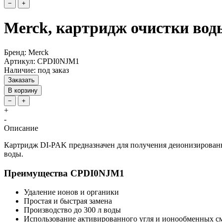
−
+
Merck, картридж очистки во
Бренд: Merck
Артикул: CPDI0NJM1
Наличие: под заказ
Заказать
В корзину
−
+
+
-
Описание
Картридж DI-PAK предназначен для получения деионизированно
воды.
Преимущества CPDI0NJM1
Удаление ионов и органики
Простая и быстрая замена
Производство до 300 л воды
Использование активированного угля и ионообменных с