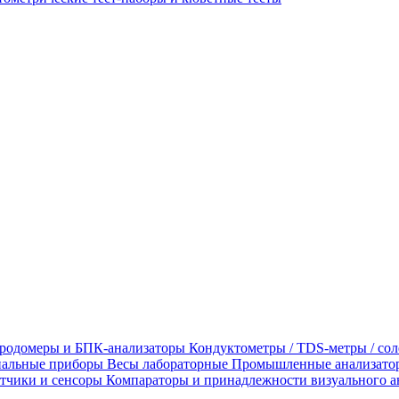
родомеры и БПК-анализаторы
Кондуктометры / TDS-метры / со
альные приборы
Весы лабораторные
Промышленные анализато
тчики и сенсоры
Компараторы и принадлежности визуального а