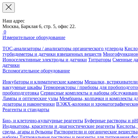
Наш адрес
Москва, Барклая 6, стр. 5, офис 22.
0
Измерительное оборудование
TOC-анализаторы / анализаторы органического углерода
Кисло
турбидиметры и датчики взвешенных веществ
Многофункцион
Ионоселективные электроды и датчики
Титраторы
Сменные да
датчики
Вспомогательное оборудование
Инкубаторы и климатические камеры
Мешалки, встряхиватели
вакуумные шкафы
Термореакторы / приборы для пробоподгото
пробоподготовка
Сервисные комплекты и наборы обслуживан
Лампы и оптические узлы
Мембраны, колпачки и комплекты дл
дозаторы и наконечники
ВЭЖХ-колонки и хроматографические
Реагенты и стандарты
Био- и клеточно-культурные реагенты
Буферные растворы и pH
Индикаторы, красители и диагностические реагенты
Кислоты, 
среды, агары и бульоны
Растворители и органические вещества
наборы
Титровальные растворы и реагенты для титрования
Фот