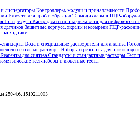
 и диспергаторы
Контроллеры, модули и принадлежности
Пробо
овки
Емкости для проб и образцов
Термоциклеры и ПЦР-оборудо
ия
Центрифуги
Картриджи и принадлежности для цифрового ти
ля датчиков
Защитные корпуса, экраны и козырьки
ПЦР-расходни
 расходники
H-стандарты
Вода и специальные растворители для анализа
Готов
 щёлочи и базовые растворы
Наборы и реагенты для пробоподго
а
Реагенты для синтеза
Стандарты и стандартные растворы
Тест-
ометрические тест-наборы и кюветные тесты
м 250-4.6, 1519211003