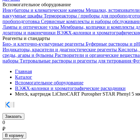
Вспомогательное оборудование
Инкубаторы и климатические камеры
Мешалки, встряхиватели
вакуумные шкафы
Термореакторы / приборы для пробоподгот
пробоподготовка
Сервисные комплекты и наборы обслуживан
Лампы и оптические узлы
Мембраны, колпачки и комплекты д
дозаторы и наконечники
ВЭЖХ-колонки и хроматографические
Реагенты и стандарты
Био- и клеточно-культурные реагенты
Буферные растворы и p
Индикаторы, красители и диагностические реагенты
Кислоты,
среды, агары и бульоны
Растворители и органические веществ
наборы
Титровальные растворы и реагенты для титрования
Фот
Главная
Каталог
Вспомогательное оборудование
ВЭЖХ-колонки и хроматографические расходники
Merck, картридж LiChroCART Purospher STAR Phenyl 5 мк
Заказать
0
₽
В корзину