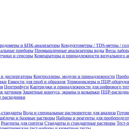
родомеры и БПК-анализаторы
Кондуктометры / TDS-метры / со
альные приборы
Промышленные анализаторы воды
Весы лабор
тчики и сенсоры
Компараторы и принадлежности визуального а
 и диспергаторы
Контроллеры, модули и принадлежности
Пробо
вки
Емкости для проб и образцов
Термоциклеры и ПЦР-оборудо
ия
Центрифуги
Картриджи и принадлежности для цифрового тит
я датчиков
Защитные корпуса, экраны и козырьки
ПЦР-расходни
 расходники
-стандарты
Вода и специальные растворители для анализа
Готов
щёлочи и базовые растворы
Наборы и реагенты для пробоподго
Реагенты для синтеза
Стандарты и стандартные растворы
Тест-
ометрические тест-наборы и кюветные тесты