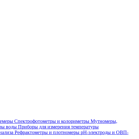
лемеры
Спектрофотометры и колориметры
Мутномеры,
ры воды
Приборы для измерения температуры
нализа
Рефрактометры и плотномеры
pH-электроды и ОВП-