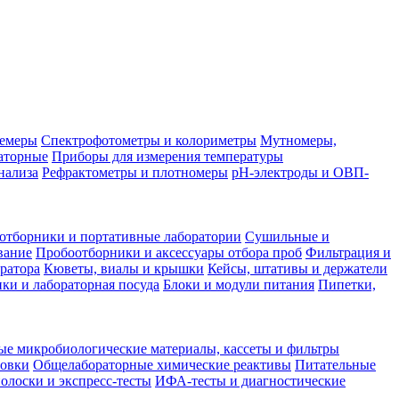
лемеры
Спектрофотометры и колориметры
Мутномеры,
аторные
Приборы для измерения температуры
нализа
Рефрактометры и плотномеры
pH-электроды и ОВП-
отборники и портативные лаборатории
Сушильные и
вание
Пробоотборники и аксессуары отбора проб
Фильтрация и
ратора
Кюветы, виалы и крышки
Кейсы, штативы и держатели
ки и лабораторная посуда
Блоки и модули питания
Пипетки,
ые микробиологические материалы, кассеты и фильтры
товки
Общелабораторные химические реактивы
Питательные
полоски и экспресс-тесты
ИФА-тесты и диагностические