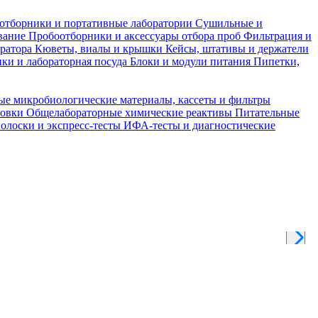
отборники и портативные лаборатории
Сушильные и
вание
Пробоотборники и аксессуары отбора проб
Фильтрация и
тратора
Кюветы, виалы и крышки
Кейсы, штативы и держатели
ки и лабораторная посуда
Блоки и модули питания
Пипетки,
ые микробиологические материалы, кассеты и фильтры
товки
Общелабораторные химические реактивы
Питательные
полоски и экспресс-тесты
ИФА-тесты и диагностические