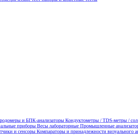
родомеры и БПК-анализаторы
Кондуктометры / TDS-метры / со
альные приборы
Весы лабораторные
Промышленные анализато
тчики и сенсоры
Компараторы и принадлежности визуального а