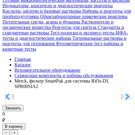
Готовые микробиологические материалы, кассеты и фильтры
Индикаторы, красители и диагностические реагенты
Кислоты, щёлочи и базовые растворы
Наборы и реагенты для
пробоподготовки
Общелабораторные химические реактивы
Питательные среды, агары и бульоны
Растворители и
органические вещества
Реагенты для синтеза
Стандарты и
стандартные растворы
Тест-полоски и экспресс-тесты
ИФА-
тесты и диагностические наборы
Титровальные растворы и
реагенты для титрования
Фотометрические тест-наборы и
кюветные тесты
Главная
Каталог
Вспомогательное оборудование
Сервисные комплекты и наборы обслуживания
Merck, фильтр SmartPak для системы RiOs-DI,
SPR00SIA2
Заказать
0
₽
В корзину
−
+