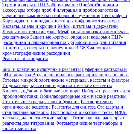
Термоциклеры и ПЦР-оборудование
Пробоотборники и
аксессуары отбора проб
Фильтрация и пробоподготовка
Сервисные комплекты и наборы обслуживания
Центрифуги
Картриджи и принадлежности для цифрового титратора
Кюветы, виалы и крышки
Кейсы, штативы и держатели
Лампы и оптические узлы
Мембраны, колпачки и комплекты
для датчиков
Защитные корпуса, экраны и козырьки
ПЦР-
расходники и лабораторная посуда
Блоки и модули питания
Пипетки, дозаторы и наконечники
ВЭЖХ-колонки и
хроматографические расходники
Реагенты и стандарты
Био- и клеточно-культурные реагенты
Буферные растворы и
pH-стандарты
Вода и специальные растворители для анализа
Готовые микробиологические материалы, кассеты и фильтры
Индикаторы, красители и диагностические реагенты
Кислоты, щёлочи и базовые растворы
Наборы и реагенты для
пробоподготовки
Общелабораторные химические реактивы
Питательные среды, агары и бульоны
Растворители и
органические вещества
Реагенты для синтеза
Стандарты и
стандартные растворы
Тест-полоски и экспресс-тесты
ИФА-
тесты и диагностические наборы
Титровальные растворы и
реагенты для титрования
Фотометрические тест-наборы и
кюветные тесты