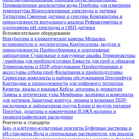
Промышленные анализаторы воды
Приборы для измерения
температуры
Ионоселективные электроды и датчики
Титраторы
Сменные датчики и сенсоры
Компараторы и
принадлежности визуального анализа
Рефрактометры и
плотномеры
pH-электроды и ОВП-датчики
Вспомогательное оборудование
Инкубаторы и климатические камеры
Мешалки,
встряхиватели и диспергаторы
Контроллеры, модули и
принадлежности
Пробоотборники и портативные
лаборатории
Сушильные и вакуумные шкафы
Термореакторы
/ приборы для пробоподготовки
Емкости для проб и образцов
Термоциклеры и ПЦР-оборудование
Пробоотборники и
аксессуары отбора проб
Фильтрация и пробоподготовка
Сервисные комплекты и наборы обслуживания
Центрифуги
Картриджи и принадлежности для цифрового титратора
Кюветы, виалы и крышки
Кейсы, штативы и держатели
Лампы и оптические узлы
Мембраны, колпачки и комплекты
для датчиков
Защитные корпуса, экраны и козырьки
ПЦР-
расходники и лабораторная посуда
Блоки и модули питания
Пипетки, дозаторы и наконечники
ВЭЖХ-колонки и
хроматографические расходники
Реагенты и стандарты
Био- и клеточно-культурные реагенты
Буферные растворы и
pH-стандарты
Вода и специальные растворители для анализа