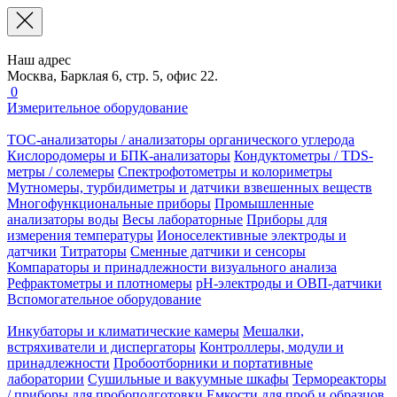
Наш адрес
Москва, Барклая 6, стр. 5, офис 22.
0
Измерительное оборудование
TOC-анализаторы / анализаторы органического углерода
Кислородомеры и БПК-анализаторы
Кондуктометры / TDS-
метры / солемеры
Спектрофотометры и колориметры
Мутномеры, турбидиметры и датчики взвешенных веществ
Многофункциональные приборы
Промышленные
анализаторы воды
Весы лабораторные
Приборы для
измерения температуры
Ионоселективные электроды и
датчики
Титраторы
Сменные датчики и сенсоры
Компараторы и принадлежности визуального анализа
Рефрактометры и плотномеры
pH-электроды и ОВП-датчики
Вспомогательное оборудование
Инкубаторы и климатические камеры
Мешалки,
встряхиватели и диспергаторы
Контроллеры, модули и
принадлежности
Пробоотборники и портативные
лаборатории
Сушильные и вакуумные шкафы
Термореакторы
/ приборы для пробоподготовки
Емкости для проб и образцов