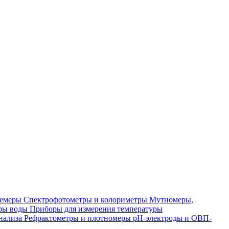
лемеры
Спектрофотометры и колориметры
Мутномеры,
ры воды
Приборы для измерения температуры
нализа
Рефрактометры и плотномеры
pH-электроды и ОВП-