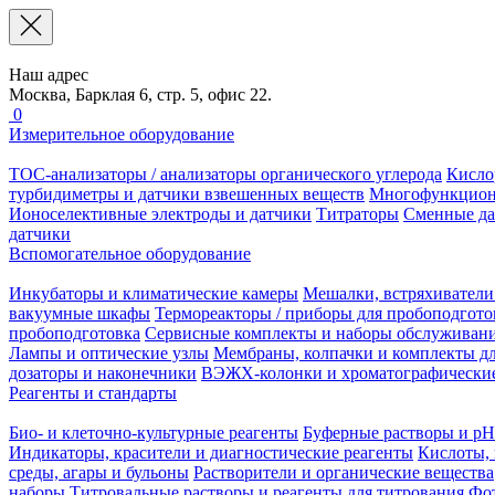
Наш адрес
Москва, Барклая 6, стр. 5, офис 22.
0
Измерительное оборудование
TOC-анализаторы / анализаторы органического углерода
Кисло
турбидиметры и датчики взвешенных веществ
Многофункцион
Ионоселективные электроды и датчики
Титраторы
Сменные да
датчики
Вспомогательное оборудование
Инкубаторы и климатические камеры
Мешалки, встряхиватели
вакуумные шкафы
Термореакторы / приборы для пробоподгото
пробоподготовка
Сервисные комплекты и наборы обслуживан
Лампы и оптические узлы
Мембраны, колпачки и комплекты дл
дозаторы и наконечники
ВЭЖХ-колонки и хроматографические
Реагенты и стандарты
Био- и клеточно-культурные реагенты
Буферные растворы и pH
Индикаторы, красители и диагностические реагенты
Кислоты, 
среды, агары и бульоны
Растворители и органические вещества
наборы
Титровальные растворы и реагенты для титрования
Фот