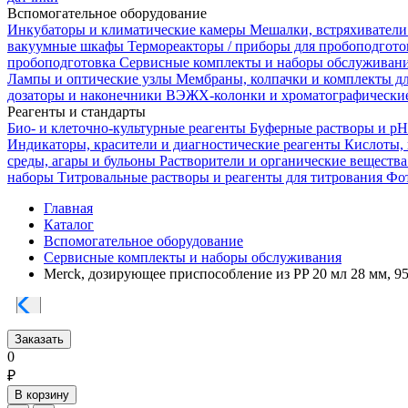
Вспомогательное оборудование
Инкубаторы и климатические камеры
Мешалки, встряхиватели
вакуумные шкафы
Термореакторы / приборы для пробоподгот
пробоподготовка
Сервисные комплекты и наборы обслуживан
Лампы и оптические узлы
Мембраны, колпачки и комплекты д
дозаторы и наконечники
ВЭЖХ-колонки и хроматографические
Реагенты и стандарты
Био- и клеточно-культурные реагенты
Буферные растворы и p
Индикаторы, красители и диагностические реагенты
Кислоты,
среды, агары и бульоны
Растворители и органические веществ
наборы
Титровальные растворы и реагенты для титрования
Фот
Главная
Каталог
Вспомогательное оборудование
Сервисные комплекты и наборы обслуживания
Merck, дозирующее приспособление из PP 20 мл 28 мм, 9
Заказать
0
₽
В корзину