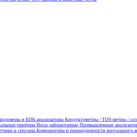
родомеры и БПК-анализаторы
Кондуктометры / TDS-метры / со
альные приборы
Весы лабораторные
Промышленные анализато
тчики и сенсоры
Компараторы и принадлежности визуального а