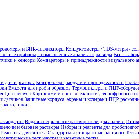
родомеры и БПК-анализаторы
Кондуктометры / TDS-метры / со
альные приборы
Промышленные анализаторы воды
Весы лабор
тчики и сенсоры
Компараторы и принадлежности визуального а
 и диспергаторы
Контроллеры, модули и принадлежности
Пробо
вки
Емкости для проб и образцов
Термоциклеры и ПЦР-оборудо
ия
Центрифуги
Картриджи и принадлежности для цифрового тит
я датчиков
Защитные корпуса, экраны и козырьки
ПЦР-расходни
 расходники
-стандарты
Вода и специальные растворители для анализа
Готов
щёлочи и базовые растворы
Наборы и реагенты для пробоподго
Реагенты для синтеза
Стандарты и стандартные растворы
Тест-
ометрические тест-наборы и кюветные тесты