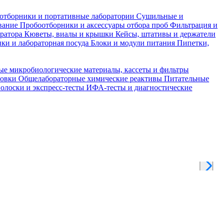
отборники и портативные лаборатории
Сушильные и
вание
Пробоотборники и аксессуары отбора проб
Фильтрация и
тратора
Кюветы, виалы и крышки
Кейсы, штативы и держатели
ки и лабораторная посуда
Блоки и модули питания
Пипетки,
ые микробиологические материалы, кассеты и фильтры
товки
Общелабораторные химические реактивы
Питательные
полоски и экспресс-тесты
ИФА-тесты и диагностические