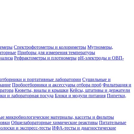
лемеры
Спектрофотометры и колориметры
Мутномеры,
аторные
Приборы для измерения температуры
нализа
Рефрактометры и плотномеры
pH-электроды и ОВП-
отборники и портативные лаборатории
Сушильные и
вание
Пробоотборники и аксессуары отбора проб
Фильтрация и
ратора
Кюветы, виалы и крышки
Кейсы, штативы и держатели
ки и лабораторная посуда
Блоки и модули питания
Пипетки,
ые микробиологические материалы, кассеты и фильтры
товки
Общелабораторные химические реактивы
Питательные
полоски и экспресс-тесты
ИФА-тесты и диагностические