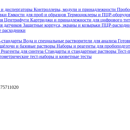
 и диспергаторы
Контроллеры, модули и принадлежности
Пробо
овки
Емкости для проб и образцов
Термоциклеры и ПЦР-оборудо
ия
Центрифуги
Картриджи и принадлежности для цифрового ти
ля датчиков
Защитные корпуса, экраны и козырьки
ПЦР-расходни
 расходники
H-стандарты
Вода и специальные растворители для анализа
Готов
 щёлочи и базовые растворы
Наборы и реагенты для пробоподго
а
Реагенты для синтеза
Стандарты и стандартные растворы
Тест-
ометрические тест-наборы и кюветные тесты
575711020