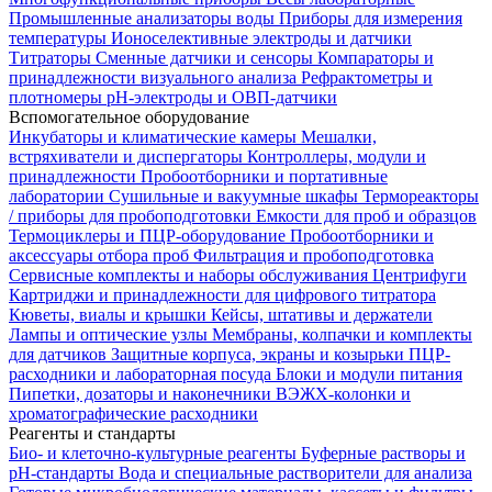
Промышленные анализаторы воды
Приборы для измерения
температуры
Ионоселективные электроды и датчики
Титраторы
Сменные датчики и сенсоры
Компараторы и
принадлежности визуального анализа
Рефрактометры и
плотномеры
pH-электроды и ОВП-датчики
Вспомогательное оборудование
Инкубаторы и климатические камеры
Мешалки,
встряхиватели и диспергаторы
Контроллеры, модули и
принадлежности
Пробоотборники и портативные
лаборатории
Сушильные и вакуумные шкафы
Термореакторы
/ приборы для пробоподготовки
Емкости для проб и образцов
Термоциклеры и ПЦР-оборудование
Пробоотборники и
аксессуары отбора проб
Фильтрация и пробоподготовка
Сервисные комплекты и наборы обслуживания
Центрифуги
Картриджи и принадлежности для цифрового титратора
Кюветы, виалы и крышки
Кейсы, штативы и держатели
Лампы и оптические узлы
Мембраны, колпачки и комплекты
для датчиков
Защитные корпуса, экраны и козырьки
ПЦР-
расходники и лабораторная посуда
Блоки и модули питания
Пипетки, дозаторы и наконечники
ВЭЖХ-колонки и
хроматографические расходники
Реагенты и стандарты
Био- и клеточно-культурные реагенты
Буферные растворы и
pH-стандарты
Вода и специальные растворители для анализа