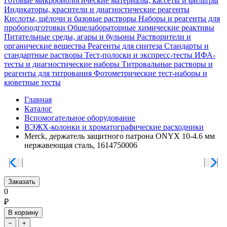
Готовые микробиологические материалы, кассеты и фильтры
Индикаторы, красители и диагностические реагенты
Кислоты, щёлочи и базовые растворы
Наборы и реагенты для
пробоподготовки
Общелабораторные химические реактивы
Питательные среды, агары и бульоны
Растворители и
органические вещества
Реагенты для синтеза
Стандарты и
стандартные растворы
Тест-полоски и экспресс-тесты
ИФА-
тесты и диагностические наборы
Титровальные растворы и
реагенты для титрования
Фотометрические тест-наборы и
кюветные тесты
Главная
Каталог
Вспомогательное оборудование
ВЭЖХ-колонки и хроматографические расходники
Merck, держатель защитного патрона ONYX 10-4.6 мм
нержавеющая сталь, 1614750006
Заказать
0
₽
В корзину
−
+