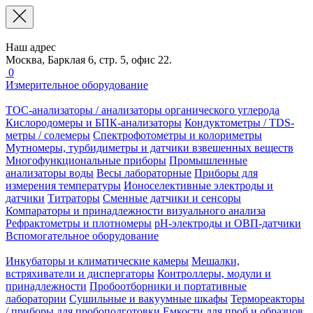
Наш адрес
Москва, Барклая 6, стр. 5, офис 22.
0
Измерительное оборудование
TOC-анализаторы / анализаторы органического углерода
Кислородомеры и БПК-анализаторы
Кондуктометры / TDS-
метры / солемеры
Спектрофотометры и колориметры
Мутномеры, турбидиметры и датчики взвешенных веществ
Многофункциональные приборы
Промышленные
анализаторы воды
Весы лабораторные
Приборы для
измерения температуры
Ионоселективные электроды и
датчики
Титраторы
Сменные датчики и сенсоры
Компараторы и принадлежности визуального анализа
Рефрактометры и плотномеры
pH-электроды и ОВП-датчики
Вспомогательное оборудование
Инкубаторы и климатические камеры
Мешалки,
встряхиватели и диспергаторы
Контроллеры, модули и
принадлежности
Пробоотборники и портативные
лаборатории
Сушильные и вакуумные шкафы
Термореакторы
/ приборы для пробоподготовки
Емкости для проб и образцов