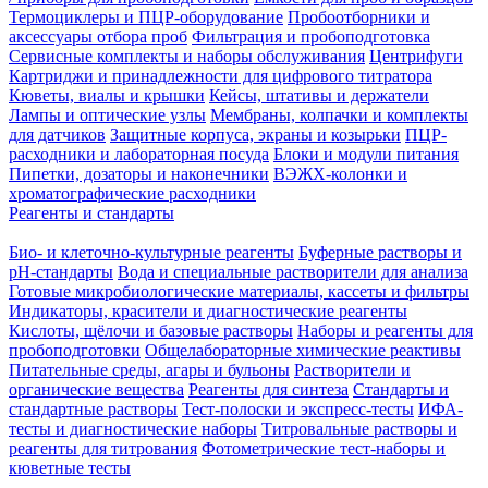
Термоциклеры и ПЦР-оборудование
Пробоотборники и
аксессуары отбора проб
Фильтрация и пробоподготовка
Сервисные комплекты и наборы обслуживания
Центрифуги
Картриджи и принадлежности для цифрового титратора
Кюветы, виалы и крышки
Кейсы, штативы и держатели
Лампы и оптические узлы
Мембраны, колпачки и комплекты
для датчиков
Защитные корпуса, экраны и козырьки
ПЦР-
расходники и лабораторная посуда
Блоки и модули питания
Пипетки, дозаторы и наконечники
ВЭЖХ-колонки и
хроматографические расходники
Реагенты и стандарты
Био- и клеточно-культурные реагенты
Буферные растворы и
pH-стандарты
Вода и специальные растворители для анализа
Готовые микробиологические материалы, кассеты и фильтры
Индикаторы, красители и диагностические реагенты
Кислоты, щёлочи и базовые растворы
Наборы и реагенты для
пробоподготовки
Общелабораторные химические реактивы
Питательные среды, агары и бульоны
Растворители и
органические вещества
Реагенты для синтеза
Стандарты и
стандартные растворы
Тест-полоски и экспресс-тесты
ИФА-
тесты и диагностические наборы
Титровальные растворы и
реагенты для титрования
Фотометрические тест-наборы и
кюветные тесты