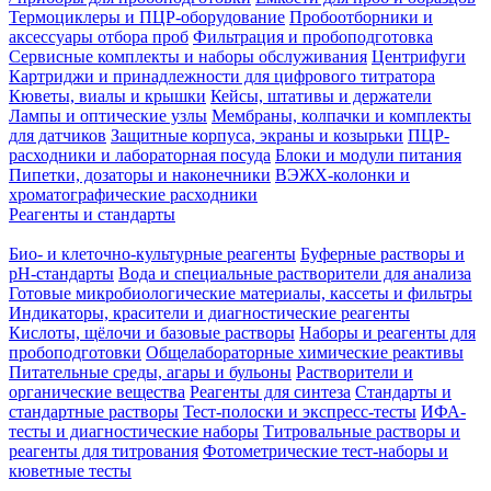
Термоциклеры и ПЦР-оборудование
Пробоотборники и
аксессуары отбора проб
Фильтрация и пробоподготовка
Сервисные комплекты и наборы обслуживания
Центрифуги
Картриджи и принадлежности для цифрового титратора
Кюветы, виалы и крышки
Кейсы, штативы и держатели
Лампы и оптические узлы
Мембраны, колпачки и комплекты
для датчиков
Защитные корпуса, экраны и козырьки
ПЦР-
расходники и лабораторная посуда
Блоки и модули питания
Пипетки, дозаторы и наконечники
ВЭЖХ-колонки и
хроматографические расходники
Реагенты и стандарты
Био- и клеточно-культурные реагенты
Буферные растворы и
pH-стандарты
Вода и специальные растворители для анализа
Готовые микробиологические материалы, кассеты и фильтры
Индикаторы, красители и диагностические реагенты
Кислоты, щёлочи и базовые растворы
Наборы и реагенты для
пробоподготовки
Общелабораторные химические реактивы
Питательные среды, агары и бульоны
Растворители и
органические вещества
Реагенты для синтеза
Стандарты и
стандартные растворы
Тест-полоски и экспресс-тесты
ИФА-
тесты и диагностические наборы
Титровальные растворы и
реагенты для титрования
Фотометрические тест-наборы и
кюветные тесты