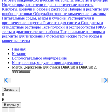
Готовые микробиологические материалы, кассеты и фильтры
Индикаторы, красители и диагностические реагенты
Кислоты, щёлочи и базовые растворы
Наборы и реагенты для
пробоподготовки
Общелабораторные химические реактивы
Питательные среды, агары и бульоны
Растворители и
органические вещества
Реагенты для синтеза
Стандарты и
стандартные растворы
Тест-полоски и экспресс-тесты
ИФА-
тесты и диагностические наборы
Титровальные растворы и
реагенты для титрования
Фотометрические тест-наборы и
кюветные тесты
Главная
Каталог
Вспомогательное оборудование
Контроллеры, модули и принадлежности
Merck, держатель для сумки DiluCult и DiluCult 2,
5553600001
Заказать
0
₽
В корзину
−
+