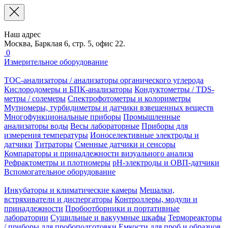
Наш адрес
Москва, Барклая 6, стр. 5, офис 22.
0
Измерительное оборудование
TOC-анализаторы / анализаторы органического углерода
Кислородомеры и БПК-анализаторы
Кондуктометры / TDS-
метры / солемеры
Спектрофотометры и колориметры
Мутномеры, турбидиметры и датчики взвешенных веществ
Многофункциональные приборы
Промышленные
анализаторы воды
Весы лабораторные
Приборы для
измерения температуры
Ионоселективные электроды и
датчики
Титраторы
Сменные датчики и сенсоры
Компараторы и принадлежности визуального анализа
Рефрактометры и плотномеры
pH-электроды и ОВП-датчики
Вспомогательное оборудование
Инкубаторы и климатические камеры
Мешалки,
встряхиватели и диспергаторы
Контроллеры, модули и
принадлежности
Пробоотборники и портативные
лаборатории
Сушильные и вакуумные шкафы
Термореакторы
/ приборы для пробоподготовки
Емкости для проб и образцов