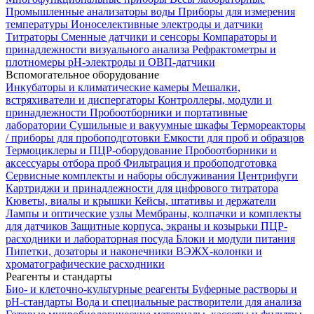
Промышленные анализаторы воды
Приборы для измерения
температуры
Ионоселективные электроды и датчики
Титраторы
Сменные датчики и сенсоры
Компараторы и
принадлежности визуального анализа
Рефрактометры и
плотномеры
pH-электроды и ОВП-датчики
Вспомогательное оборудование
Инкубаторы и климатические камеры
Мешалки,
встряхиватели и диспергаторы
Контроллеры, модули и
принадлежности
Пробоотборники и портативные
лаборатории
Сушильные и вакуумные шкафы
Термореакторы
/ приборы для пробоподготовки
Емкости для проб и образцов
Термоциклеры и ПЦР-оборудование
Пробоотборники и
аксессуары отбора проб
Фильтрация и пробоподготовка
Сервисные комплекты и наборы обслуживания
Центрифуги
Картриджи и принадлежности для цифрового титратора
Кюветы, виалы и крышки
Кейсы, штативы и держатели
Лампы и оптические узлы
Мембраны, колпачки и комплекты
для датчиков
Защитные корпуса, экраны и козырьки
ПЦР-
расходники и лабораторная посуда
Блоки и модули питания
Пипетки, дозаторы и наконечники
ВЭЖХ-колонки и
хроматографические расходники
Реагенты и стандарты
Био- и клеточно-культурные реагенты
Буферные растворы и
pH-стандарты
Вода и специальные растворители для анализа