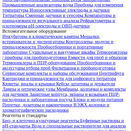
Промышленные анализаторы воды
Приборы для измерения
температуры
Ионоселективные электроды и датчики
Титраторы
Сменные датчики и сенсоры
Компараторы и
принадлежности визуального анализа
Рефрактометры и
плотномеры
pH-электроды и ОВП-датчики
Вспомогательное оборудование
Инкубаторы и климатические камеры
Мешалки,
встряхиватели и диспергаторы
Контроллеры, модули и
принадлежности
Пробоотборники и портативные
лаборатории
Сушильные и вакуумные шкафы
Термореакторы
/ приборы для пробоподготовки
Емкости для проб и образцов
Термоциклеры и ПЦР-оборудование
Пробоотборники и
аксессуары отбора проб
Фильтрация и пробоподготовка
Сервисные комплекты и наборы обслуживания
Центрифуги
Картриджи и принадлежности для цифрового титратора
Кюветы, виалы и крышки
Кейсы, штативы и держатели
Лампы и оптические узлы
Мембраны, колпачки и комплекты
для датчиков
Защитные корпуса, экраны и козырьки
ПЦР-
расходники и лабораторная посуда
Блоки и модули питания
Пипетки, дозаторы и наконечники
ВЭЖХ-колонки и
хроматографические расходники
Реагенты и стандарты
Био- и клеточно-культурные реагенты
Буферные растворы и
pH-стандарты
Вода и специальные растворители для анализа