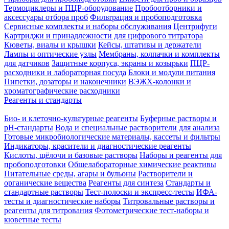
Термоциклеры и ПЦР-оборудование
Пробоотборники и
аксессуары отбора проб
Фильтрация и пробоподготовка
Сервисные комплекты и наборы обслуживания
Центрифуги
Картриджи и принадлежности для цифрового титратора
Кюветы, виалы и крышки
Кейсы, штативы и держатели
Лампы и оптические узлы
Мембраны, колпачки и комплекты
для датчиков
Защитные корпуса, экраны и козырьки
ПЦР-
расходники и лабораторная посуда
Блоки и модули питания
Пипетки, дозаторы и наконечники
ВЭЖХ-колонки и
хроматографические расходники
Реагенты и стандарты
Био- и клеточно-культурные реагенты
Буферные растворы и
pH-стандарты
Вода и специальные растворители для анализа
Готовые микробиологические материалы, кассеты и фильтры
Индикаторы, красители и диагностические реагенты
Кислоты, щёлочи и базовые растворы
Наборы и реагенты для
пробоподготовки
Общелабораторные химические реактивы
Питательные среды, агары и бульоны
Растворители и
органические вещества
Реагенты для синтеза
Стандарты и
стандартные растворы
Тест-полоски и экспресс-тесты
ИФА-
тесты и диагностические наборы
Титровальные растворы и
реагенты для титрования
Фотометрические тест-наборы и
кюветные тесты