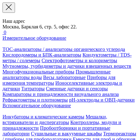
Наш адрес
Москва, Барклая 6, стр. 5, офис 22.
0
Измерительное оборудование
TOC-анализаторы / анализаторы органического углерода
Кислородомеры и БПК-анализаторы
Кондуктометры / TDS-
метры / солемеры
Спектрофотометры и колориметры
Мутномеры, турбидиметры и датчики взвешенных веществ
Многофункциональные приборы
Промышленные
анализаторы воды
Весы лабораторные
Приборы для
измерения температуры
Ионоселективные электроды и
датчики
Титраторы
Сменные датчики и сенсоры
Компараторы и принадлежности визуального анализа
Рефрактометры и плотномеры
pH-электроды и ОВП-датчики
Вспомогательное оборудование
Инкубаторы и климатические камеры
Мешалки,
встряхиватели и диспергаторы
Контроллеры, модули и
принадлежности
Пробоотборники и портативные
лаборатории
Сушильные и вакуумные шкафы
Термореакторы
/ приборы для пробоподготовки
Емкости для проб и образцов