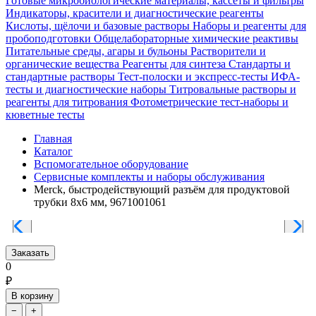
Готовые микробиологические материалы, кассеты и фильтры
Индикаторы, красители и диагностические реагенты
Кислоты, щёлочи и базовые растворы
Наборы и реагенты для
пробоподготовки
Общелабораторные химические реактивы
Питательные среды, агары и бульоны
Растворители и
органические вещества
Реагенты для синтеза
Стандарты и
стандартные растворы
Тест-полоски и экспресс-тесты
ИФА-
тесты и диагностические наборы
Титровальные растворы и
реагенты для титрования
Фотометрические тест-наборы и
кюветные тесты
Главная
Каталог
Вспомогательное оборудование
Сервисные комплекты и наборы обслуживания
Merck, быстродействующий разъём для продуктовой
трубки 8x6 мм, 9671001061
Заказать
0
₽
В корзину
−
+