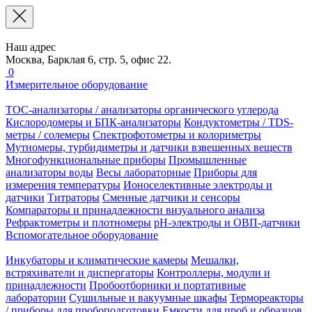
Наш адрес
Москва, Барклая 6, стр. 5, офис 22.
0
Измерительное оборудование
TOC-анализаторы / анализаторы органического углерода
Кислородомеры и БПК-анализаторы
Кондуктометры / TDS-
метры / солемеры
Спектрофотометры и колориметры
Мутномеры, турбидиметры и датчики взвешенных веществ
Многофункциональные приборы
Промышленные
анализаторы воды
Весы лабораторные
Приборы для
измерения температуры
Ионоселективные электроды и
датчики
Титраторы
Сменные датчики и сенсоры
Компараторы и принадлежности визуального анализа
Рефрактометры и плотномеры
pH-электроды и ОВП-датчики
Вспомогательное оборудование
Инкубаторы и климатические камеры
Мешалки,
встряхиватели и диспергаторы
Контроллеры, модули и
принадлежности
Пробоотборники и портативные
лаборатории
Сушильные и вакуумные шкафы
Термореакторы
/ приборы для пробоподготовки
Емкости для проб и образцов