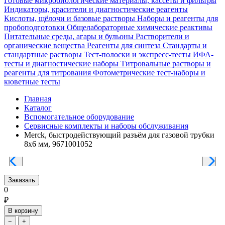
Готовые микробиологические материалы, кассеты и фильтры
Индикаторы, красители и диагностические реагенты
Кислоты, щёлочи и базовые растворы
Наборы и реагенты для
пробоподготовки
Общелабораторные химические реактивы
Питательные среды, агары и бульоны
Растворители и
органические вещества
Реагенты для синтеза
Стандарты и
стандартные растворы
Тест-полоски и экспресс-тесты
ИФА-
тесты и диагностические наборы
Титровальные растворы и
реагенты для титрования
Фотометрические тест-наборы и
кюветные тесты
Главная
Каталог
Вспомогательное оборудование
Сервисные комплекты и наборы обслуживания
Merck, быстродействующий разъём для газовой трубки
8x6 мм, 9671001052
Заказать
0
₽
В корзину
−
+