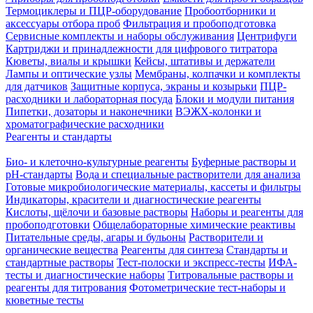
Термоциклеры и ПЦР-оборудование
Пробоотборники и
аксессуары отбора проб
Фильтрация и пробоподготовка
Сервисные комплекты и наборы обслуживания
Центрифуги
Картриджи и принадлежности для цифрового титратора
Кюветы, виалы и крышки
Кейсы, штативы и держатели
Лампы и оптические узлы
Мембраны, колпачки и комплекты
для датчиков
Защитные корпуса, экраны и козырьки
ПЦР-
расходники и лабораторная посуда
Блоки и модули питания
Пипетки, дозаторы и наконечники
ВЭЖХ-колонки и
хроматографические расходники
Реагенты и стандарты
Био- и клеточно-культурные реагенты
Буферные растворы и
pH-стандарты
Вода и специальные растворители для анализа
Готовые микробиологические материалы, кассеты и фильтры
Индикаторы, красители и диагностические реагенты
Кислоты, щёлочи и базовые растворы
Наборы и реагенты для
пробоподготовки
Общелабораторные химические реактивы
Питательные среды, агары и бульоны
Растворители и
органические вещества
Реагенты для синтеза
Стандарты и
стандартные растворы
Тест-полоски и экспресс-тесты
ИФА-
тесты и диагностические наборы
Титровальные растворы и
реагенты для титрования
Фотометрические тест-наборы и
кюветные тесты