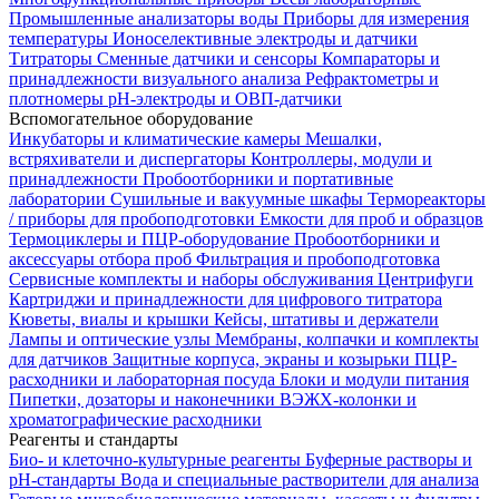
Промышленные анализаторы воды
Приборы для измерения
температуры
Ионоселективные электроды и датчики
Титраторы
Сменные датчики и сенсоры
Компараторы и
принадлежности визуального анализа
Рефрактометры и
плотномеры
pH-электроды и ОВП-датчики
Вспомогательное оборудование
Инкубаторы и климатические камеры
Мешалки,
встряхиватели и диспергаторы
Контроллеры, модули и
принадлежности
Пробоотборники и портативные
лаборатории
Сушильные и вакуумные шкафы
Термореакторы
/ приборы для пробоподготовки
Емкости для проб и образцов
Термоциклеры и ПЦР-оборудование
Пробоотборники и
аксессуары отбора проб
Фильтрация и пробоподготовка
Сервисные комплекты и наборы обслуживания
Центрифуги
Картриджи и принадлежности для цифрового титратора
Кюветы, виалы и крышки
Кейсы, штативы и держатели
Лампы и оптические узлы
Мембраны, колпачки и комплекты
для датчиков
Защитные корпуса, экраны и козырьки
ПЦР-
расходники и лабораторная посуда
Блоки и модули питания
Пипетки, дозаторы и наконечники
ВЭЖХ-колонки и
хроматографические расходники
Реагенты и стандарты
Био- и клеточно-культурные реагенты
Буферные растворы и
pH-стандарты
Вода и специальные растворители для анализа