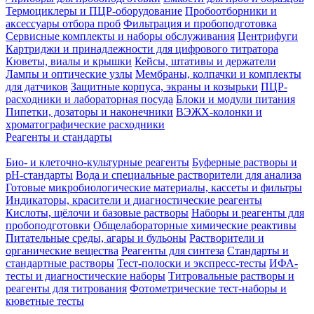
Термоциклеры и ПЦР-оборудование
Пробоотборники и
аксессуары отбора проб
Фильтрация и пробоподготовка
Сервисные комплекты и наборы обслуживания
Центрифуги
Картриджи и принадлежности для цифрового титратора
Кюветы, виалы и крышки
Кейсы, штативы и держатели
Лампы и оптические узлы
Мембраны, колпачки и комплекты
для датчиков
Защитные корпуса, экраны и козырьки
ПЦР-
расходники и лабораторная посуда
Блоки и модули питания
Пипетки, дозаторы и наконечники
ВЭЖХ-колонки и
хроматографические расходники
Реагенты и стандарты
Био- и клеточно-культурные реагенты
Буферные растворы и
pH-стандарты
Вода и специальные растворители для анализа
Готовые микробиологические материалы, кассеты и фильтры
Индикаторы, красители и диагностические реагенты
Кислоты, щёлочи и базовые растворы
Наборы и реагенты для
пробоподготовки
Общелабораторные химические реактивы
Питательные среды, агары и бульоны
Растворители и
органические вещества
Реагенты для синтеза
Стандарты и
стандартные растворы
Тест-полоски и экспресс-тесты
ИФА-
тесты и диагностические наборы
Титровальные растворы и
реагенты для титрования
Фотометрические тест-наборы и
кюветные тесты