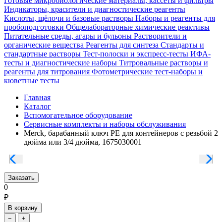
Готовые микробиологические материалы, кассеты и фильтры
Индикаторы, красители и диагностические реагенты
Кислоты, щёлочи и базовые растворы
Наборы и реагенты для
пробоподготовки
Общелабораторные химические реактивы
Питательные среды, агары и бульоны
Растворители и
органические вещества
Реагенты для синтеза
Стандарты и
стандартные растворы
Тест-полоски и экспресс-тесты
ИФА-
тесты и диагностические наборы
Титровальные растворы и
реагенты для титрования
Фотометрические тест-наборы и
кюветные тесты
Главная
Каталог
Вспомогательное оборудование
Сервисные комплекты и наборы обслуживания
Merck, барабанный ключ PE для контейнеров с резьбой 2
дюйма или 3/4 дюйма, 1675030001
Заказать
0
₽
В корзину
−
+