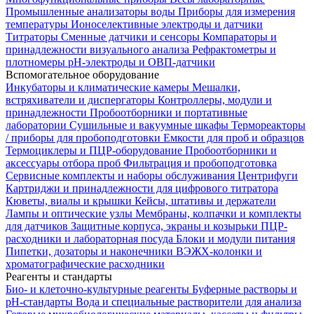
Промышленные анализаторы воды
Приборы для измерения
температуры
Ионоселективные электроды и датчики
Титраторы
Сменные датчики и сенсоры
Компараторы и
принадлежности визуального анализа
Рефрактометры и
плотномеры
pH-электроды и ОВП-датчики
Вспомогательное оборудование
Инкубаторы и климатические камеры
Мешалки,
встряхиватели и диспергаторы
Контроллеры, модули и
принадлежности
Пробоотборники и портативные
лаборатории
Сушильные и вакуумные шкафы
Термореакторы
/ приборы для пробоподготовки
Емкости для проб и образцов
Термоциклеры и ПЦР-оборудование
Пробоотборники и
аксессуары отбора проб
Фильтрация и пробоподготовка
Сервисные комплекты и наборы обслуживания
Центрифуги
Картриджи и принадлежности для цифрового титратора
Кюветы, виалы и крышки
Кейсы, штативы и держатели
Лампы и оптические узлы
Мембраны, колпачки и комплекты
для датчиков
Защитные корпуса, экраны и козырьки
ПЦР-
расходники и лабораторная посуда
Блоки и модули питания
Пипетки, дозаторы и наконечники
ВЭЖХ-колонки и
хроматографические расходники
Реагенты и стандарты
Био- и клеточно-культурные реагенты
Буферные растворы и
pH-стандарты
Вода и специальные растворители для анализа