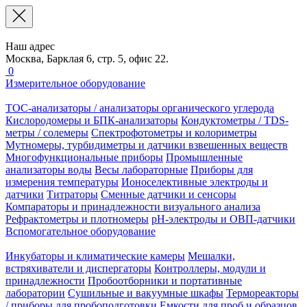
Наш адрес
Москва, Барклая 6, стр. 5, офис 22.
0
Измерительное оборудование
TOC-анализаторы / анализаторы органического углерода
Кислородомеры и БПК-анализаторы
Кондуктометры / TDS-
метры / солемеры
Спектрофотометры и колориметры
Мутномеры, турбидиметры и датчики взвешенных веществ
Многофункциональные приборы
Промышленные
анализаторы воды
Весы лабораторные
Приборы для
измерения температуры
Ионоселективные электроды и
датчики
Титраторы
Сменные датчики и сенсоры
Компараторы и принадлежности визуального анализа
Рефрактометры и плотномеры
pH-электроды и ОВП-датчики
Вспомогательное оборудование
Инкубаторы и климатические камеры
Мешалки,
встряхиватели и диспергаторы
Контроллеры, модули и
принадлежности
Пробоотборники и портативные
лаборатории
Сушильные и вакуумные шкафы
Термореакторы
/ приборы для пробоподготовки
Емкости для проб и образцов