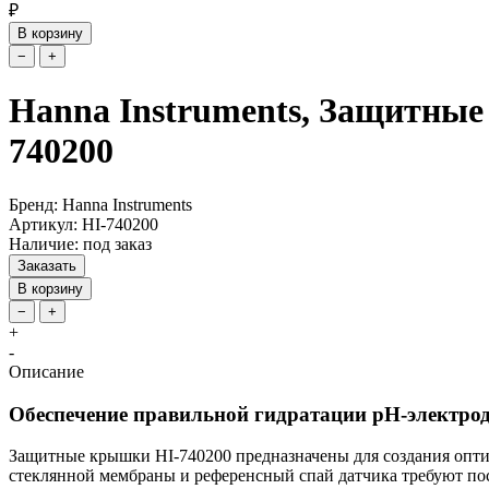
₽
В корзину
−
+
Hanna Instruments, Защитные
740200
Бренд: Hanna Instruments
Артикул: HI-740200
Наличие: под заказ
Заказать
В корзину
−
+
+
-
Описание
Обеспечение правильной гидратации pH-электро
Защитные крышки HI-740200 предназначены для создания опти
стеклянной мембраны и референсный спай датчика требуют п