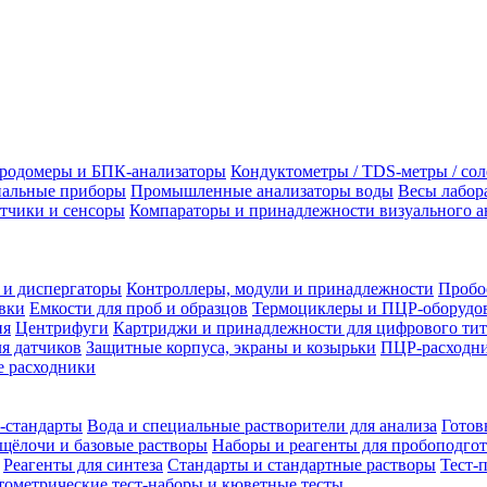
родомеры и БПК-анализаторы
Кондуктометры / TDS-метры / со
альные приборы
Промышленные анализаторы воды
Весы лабор
тчики и сенсоры
Компараторы и принадлежности визуального а
 и диспергаторы
Контроллеры, модули и принадлежности
Пробо
вки
Емкости для проб и образцов
Термоциклеры и ПЦР-оборудо
ия
Центрифуги
Картриджи и принадлежности для цифрового тит
я датчиков
Защитные корпуса, экраны и козырьки
ПЦР-расходни
 расходники
-стандарты
Вода и специальные растворители для анализа
Готов
щёлочи и базовые растворы
Наборы и реагенты для пробоподго
Реагенты для синтеза
Стандарты и стандартные растворы
Тест-
ометрические тест-наборы и кюветные тесты