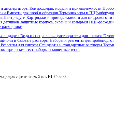
 и диспергаторы
Контроллеры, модули и принадлежности
Пробо
овки
Емкости для проб и образцов
Термоциклеры и ПЦР-оборудо
ия
Центрифуги
Картриджи и принадлежности для цифрового ти
ля датчиков
Защитные корпуса, экраны и козырьки
ПЦР-расходни
 расходники
H-стандарты
Вода и специальные растворители для анализа
Готов
 щёлочи и базовые растворы
Наборы и реагенты для пробоподго
а
Реагенты для синтеза
Стандарты и стандартные растворы
Тест-
ометрические тест-наборы и кюветные тесты
ктродов с фитингом, 5 шт, HI-740200