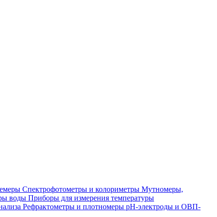
лемеры
Спектрофотометры и колориметры
Мутномеры,
ры воды
Приборы для измерения температуры
нализа
Рефрактометры и плотномеры
pH-электроды и ОВП-