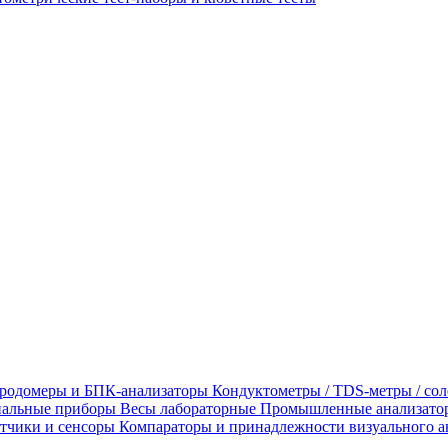
родомеры и БПК-анализаторы
Кондуктометры / TDS-метры / со
альные приборы
Весы лабораторные
Промышленные анализато
тчики и сенсоры
Компараторы и принадлежности визуального а