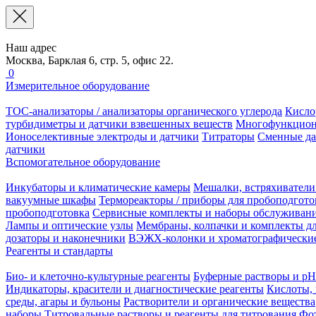
Наш адрес
Москва, Барклая 6, стр. 5, офис 22.
0
Измерительное оборудование
TOC-анализаторы / анализаторы органического углерода
Кисло
турбидиметры и датчики взвешенных веществ
Многофункцион
Ионоселективные электроды и датчики
Титраторы
Сменные да
датчики
Вспомогательное оборудование
Инкубаторы и климатические камеры
Мешалки, встряхиватели
вакуумные шкафы
Термореакторы / приборы для пробоподгото
пробоподготовка
Сервисные комплекты и наборы обслуживан
Лампы и оптические узлы
Мембраны, колпачки и комплекты дл
дозаторы и наконечники
ВЭЖХ-колонки и хроматографические
Реагенты и стандарты
Био- и клеточно-культурные реагенты
Буферные растворы и pH
Индикаторы, красители и диагностические реагенты
Кислоты, 
среды, агары и бульоны
Растворители и органические вещества
наборы
Титровальные растворы и реагенты для титрования
Фот