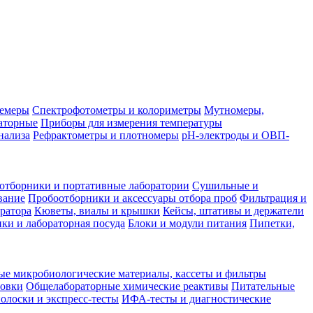
лемеры
Спектрофотометры и колориметры
Мутномеры,
аторные
Приборы для измерения температуры
нализа
Рефрактометры и плотномеры
pH-электроды и ОВП-
отборники и портативные лаборатории
Сушильные и
вание
Пробоотборники и аксессуары отбора проб
Фильтрация и
ратора
Кюветы, виалы и крышки
Кейсы, штативы и держатели
ки и лабораторная посуда
Блоки и модули питания
Пипетки,
ые микробиологические материалы, кассеты и фильтры
товки
Общелабораторные химические реактивы
Питательные
полоски и экспресс-тесты
ИФА-тесты и диагностические