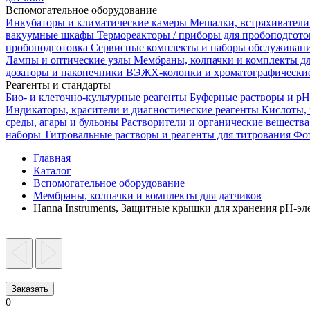
Вспомогательное оборудование
Инкубаторы и климатические камеры
Мешалки, встряхиватели
вакуумные шкафы
Термореакторы / приборы для пробоподгот
пробоподготовка
Сервисные комплекты и наборы обслуживан
Лампы и оптические узлы
Мембраны, колпачки и комплекты д
дозаторы и наконечники
ВЭЖХ-колонки и хроматографические
Реагенты и стандарты
Био- и клеточно-культурные реагенты
Буферные растворы и p
Индикаторы, красители и диагностические реагенты
Кислоты,
среды, агары и бульоны
Растворители и органические веществ
наборы
Титровальные растворы и реагенты для титрования
Фот
Главная
Каталог
Вспомогательное оборудование
Мембраны, колпачки и комплекты для датчиков
Hanna Instruments, Защитные крышки для хранения pH-эле
Заказать
0