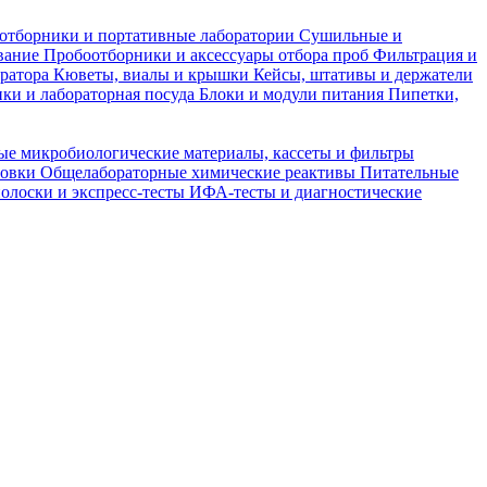
отборники и портативные лаборатории
Сушильные и
вание
Пробоотборники и аксессуары отбора проб
Фильтрация и
тратора
Кюветы, виалы и крышки
Кейсы, штативы и держатели
ки и лабораторная посуда
Блоки и модули питания
Пипетки,
ые микробиологические материалы, кассеты и фильтры
товки
Общелабораторные химические реактивы
Питательные
полоски и экспресс-тесты
ИФА-тесты и диагностические