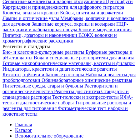
Сервисные комплекты и наборы обслуживания
Центрифуги
Картриджи и принадлежности для цифрового титратора
Кюветы, виалы и крышки
Кейсы, штативы и держатели
Лампы и оптические узлы
Мембраны, колпачки и комплекты
для датчиков
Защитные корпуса, экраны и козырьки
ПЦР-
расходники и лабораторная посуда
Блоки и модули питания
Пипетки, дозаторы и наконечники
ВЭЖХ-колонки и
хроматографические расходники
Реагенты и стандарты
Био- и клеточно-культурные реагенты
Буферные растворы и
pH-стандарты
Вода и специальные растворители для анализа
Готовые микробиологические материалы, кассеты и фильтры
Индикаторы, красители и диагностические реагенты
Кислоты, щёлочи и базовые растворы
Наборы и реагенты для
пробоподготовки
Общелабораторные химические реактивы
Питательные среды, агары и бульоны
Растворители и
органические вещества
Реагенты для синтеза
Стандарты и
стандартные растворы
Тест-полоски и экспресс-тесты
ИФА-
тесты и диагностические наборы
Титровальные растворы и
реагенты для титрования
Фотометрические тест-наборы и
кюветные тесты
Главная
Каталог
Вспомогательное оборудование