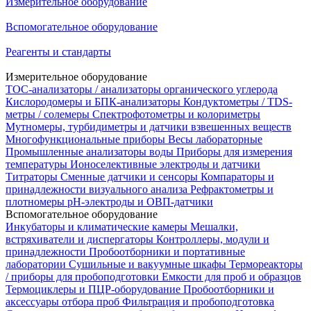
Измерительное оборудование
Вспомогательное оборудование
Реагенты и стандарты
Измерительное оборудование
TOC-анализаторы / анализаторы органического углерода
Кислородомеры и БПК-анализаторы
Кондуктометры / TDS-
метры / солемеры
Спектрофотометры и колориметры
Мутномеры, турбидиметры и датчики взвешенных веществ
Многофункциональные приборы
Весы лабораторные
Промышленные анализаторы воды
Приборы для измерения
температуры
Ионоселективные электроды и датчики
Титраторы
Сменные датчики и сенсоры
Компараторы и
принадлежности визуального анализа
Рефрактометры и
плотномеры
pH-электроды и ОВП-датчики
Вспомогательное оборудование
Инкубаторы и климатические камеры
Мешалки,
встряхиватели и диспергаторы
Контроллеры, модули и
принадлежности
Пробоотборники и портативные
лаборатории
Сушильные и вакуумные шкафы
Термореакторы
/ приборы для пробоподготовки
Емкости для проб и образцов
Термоциклеры и ПЦР-оборудование
Пробоотборники и
аксессуары отбора проб
Фильтрация и пробоподготовка