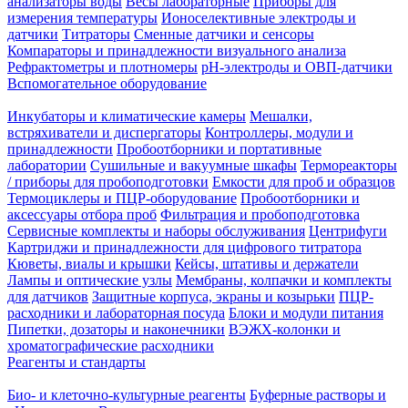
анализаторы воды
Весы лабораторные
Приборы для
измерения температуры
Ионоселективные электроды и
датчики
Титраторы
Сменные датчики и сенсоры
Компараторы и принадлежности визуального анализа
Рефрактометры и плотномеры
pH-электроды и ОВП-датчики
Вспомогательное оборудование
Инкубаторы и климатические камеры
Мешалки,
встряхиватели и диспергаторы
Контроллеры, модули и
принадлежности
Пробоотборники и портативные
лаборатории
Сушильные и вакуумные шкафы
Термореакторы
/ приборы для пробоподготовки
Емкости для проб и образцов
Термоциклеры и ПЦР-оборудование
Пробоотборники и
аксессуары отбора проб
Фильтрация и пробоподготовка
Сервисные комплекты и наборы обслуживания
Центрифуги
Картриджи и принадлежности для цифрового титратора
Кюветы, виалы и крышки
Кейсы, штативы и держатели
Лампы и оптические узлы
Мембраны, колпачки и комплекты
для датчиков
Защитные корпуса, экраны и козырьки
ПЦР-
расходники и лабораторная посуда
Блоки и модули питания
Пипетки, дозаторы и наконечники
ВЭЖХ-колонки и
хроматографические расходники
Реагенты и стандарты
Био- и клеточно-культурные реагенты
Буферные растворы и