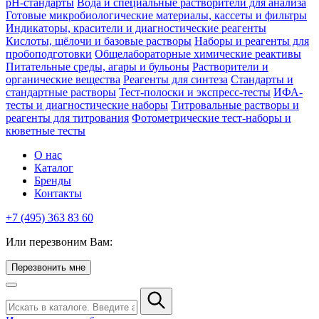
pH-стандарты
Вода и специальные растворители для анализа
Готовые микробиологические материалы, кассеты и фильтры
Индикаторы, красители и диагностические реагенты
Кислоты, щёлочи и базовые растворы
Наборы и реагенты для
пробоподготовки
Общелабораторные химические реактивы
Питательные среды, агары и бульоны
Растворители и
органические вещества
Реагенты для синтеза
Стандарты и
стандартные растворы
Тест-полоски и экспресс-тесты
ИФА-
тесты и диагностические наборы
Титровальные растворы и
реагенты для титрования
Фотометрические тест-наборы и
кюветные тесты
О нас
Каталог
Бренды
Контакты
+7 (495) 363 83 60
Или перезвоним Вам:
Перезвонить мне