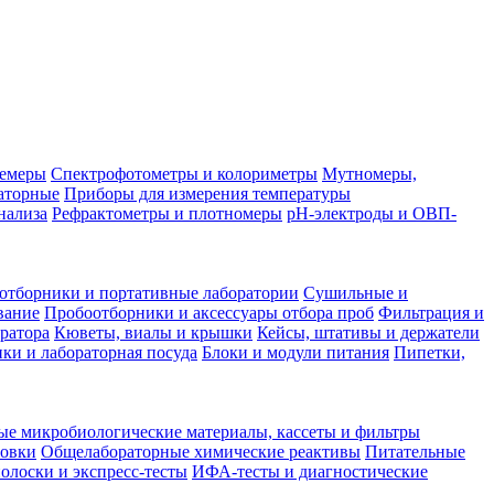
лемеры
Спектрофотометры и колориметры
Мутномеры,
аторные
Приборы для измерения температуры
нализа
Рефрактометры и плотномеры
pH-электроды и ОВП-
отборники и портативные лаборатории
Сушильные и
вание
Пробоотборники и аксессуары отбора проб
Фильтрация и
ратора
Кюветы, виалы и крышки
Кейсы, штативы и держатели
ки и лабораторная посуда
Блоки и модули питания
Пипетки,
ые микробиологические материалы, кассеты и фильтры
товки
Общелабораторные химические реактивы
Питательные
полоски и экспресс-тесты
ИФА-тесты и диагностические