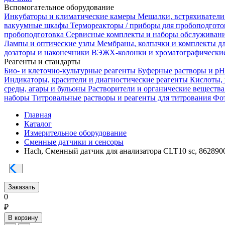
Вспомогательное оборудование
Инкубаторы и климатические камеры
Мешалки, встряхиватели
вакуумные шкафы
Термореакторы / приборы для пробоподгот
пробоподготовка
Сервисные комплекты и наборы обслуживан
Лампы и оптические узлы
Мембраны, колпачки и комплекты д
дозаторы и наконечники
ВЭЖХ-колонки и хроматографические
Реагенты и стандарты
Био- и клеточно-культурные реагенты
Буферные растворы и p
Индикаторы, красители и диагностические реагенты
Кислоты,
среды, агары и бульоны
Растворители и органические веществ
наборы
Титровальные растворы и реагенты для титрования
Фот
Главная
Каталог
Измерительное оборудование
Сменные датчики и сенсоры
Hach, Сменный датчик для анализатора CLT10 sc, 862890
Заказать
0
₽
В корзину