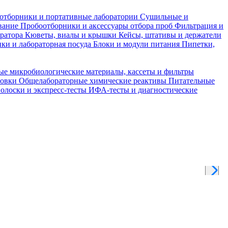
отборники и портативные лаборатории
Сушильные и
вание
Пробоотборники и аксессуары отбора проб
Фильтрация и
тратора
Кюветы, виалы и крышки
Кейсы, штативы и держатели
ки и лабораторная посуда
Блоки и модули питания
Пипетки,
ые микробиологические материалы, кассеты и фильтры
товки
Общелабораторные химические реактивы
Питательные
полоски и экспресс-тесты
ИФА-тесты и диагностические