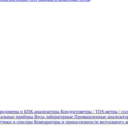
родомеры и БПК-анализаторы
Кондуктометры / TDS-метры / со
альные приборы
Весы лабораторные
Промышленные анализато
тчики и сенсоры
Компараторы и принадлежности визуального а