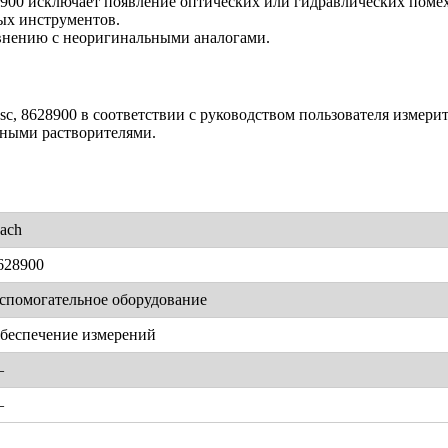
8900 исключает появление оптических или гидравлических помех
ых инструментов.
авнению с неоригинальными аналогами.
c, 8628900 в соответствии с руководством пользователя измери
нными растворителями.
ach
628900
спомогательное оборудование
беспечение измерений
—
—