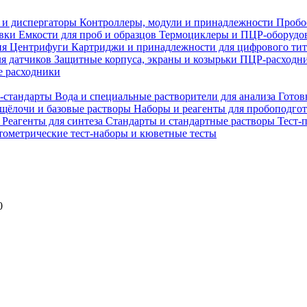
 и диспергаторы
Контроллеры, модули и принадлежности
Пробо
овки
Емкости для проб и образцов
Термоциклеры и ПЦР-оборудо
ия
Центрифуги
Картриджи и принадлежности для цифрового ти
ля датчиков
Защитные корпуса, экраны и козырьки
ПЦР-расходни
 расходники
H-стандарты
Вода и специальные растворители для анализа
Готов
 щёлочи и базовые растворы
Наборы и реагенты для пробоподго
а
Реагенты для синтеза
Стандарты и стандартные растворы
Тест-
ометрические тест-наборы и кюветные тесты
0