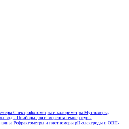
лемеры
Спектрофотометры и колориметры
Мутномеры,
ры воды
Приборы для измерения температуры
нализа
Рефрактометры и плотномеры
pH-электроды и ОВП-