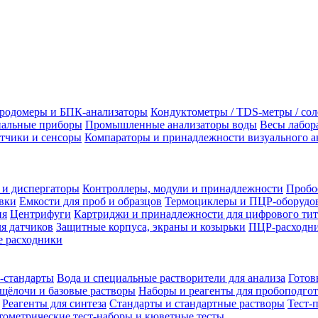
родомеры и БПК-анализаторы
Кондуктометры / TDS-метры / со
альные приборы
Промышленные анализаторы воды
Весы лабор
тчики и сенсоры
Компараторы и принадлежности визуального а
 и диспергаторы
Контроллеры, модули и принадлежности
Пробо
вки
Емкости для проб и образцов
Термоциклеры и ПЦР-оборудо
ия
Центрифуги
Картриджи и принадлежности для цифрового тит
я датчиков
Защитные корпуса, экраны и козырьки
ПЦР-расходни
 расходники
-стандарты
Вода и специальные растворители для анализа
Готов
щёлочи и базовые растворы
Наборы и реагенты для пробоподго
Реагенты для синтеза
Стандарты и стандартные растворы
Тест-
ометрические тест-наборы и кюветные тесты