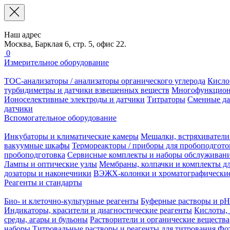
Наш адрес
Москва, Барклая 6, стр. 5, офис 22.
0
Измерительное оборудование
TOC-анализаторы / анализаторы органического углерода
Кисло
турбидиметры и датчики взвешенных веществ
Многофункцион
Ионоселективные электроды и датчики
Титраторы
Сменные да
датчики
Вспомогательное оборудование
Инкубаторы и климатические камеры
Мешалки, встряхиватели
вакуумные шкафы
Термореакторы / приборы для пробоподгото
пробоподготовка
Сервисные комплекты и наборы обслуживан
Лампы и оптические узлы
Мембраны, колпачки и комплекты дл
дозаторы и наконечники
ВЭЖХ-колонки и хроматографические
Реагенты и стандарты
Био- и клеточно-культурные реагенты
Буферные растворы и pH
Индикаторы, красители и диагностические реагенты
Кислоты, 
среды, агары и бульоны
Растворители и органические вещества
наборы
Титровальные растворы и реагенты для титрования
Фот