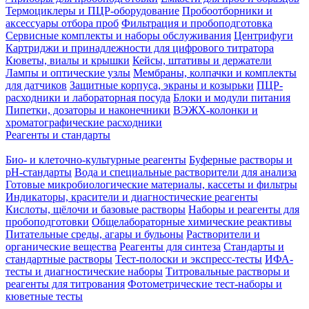
Термоциклеры и ПЦР-оборудование
Пробоотборники и
аксессуары отбора проб
Фильтрация и пробоподготовка
Сервисные комплекты и наборы обслуживания
Центрифуги
Картриджи и принадлежности для цифрового титратора
Кюветы, виалы и крышки
Кейсы, штативы и держатели
Лампы и оптические узлы
Мембраны, колпачки и комплекты
для датчиков
Защитные корпуса, экраны и козырьки
ПЦР-
расходники и лабораторная посуда
Блоки и модули питания
Пипетки, дозаторы и наконечники
ВЭЖХ-колонки и
хроматографические расходники
Реагенты и стандарты
Био- и клеточно-культурные реагенты
Буферные растворы и
pH-стандарты
Вода и специальные растворители для анализа
Готовые микробиологические материалы, кассеты и фильтры
Индикаторы, красители и диагностические реагенты
Кислоты, щёлочи и базовые растворы
Наборы и реагенты для
пробоподготовки
Общелабораторные химические реактивы
Питательные среды, агары и бульоны
Растворители и
органические вещества
Реагенты для синтеза
Стандарты и
стандартные растворы
Тест-полоски и экспресс-тесты
ИФА-
тесты и диагностические наборы
Титровальные растворы и
реагенты для титрования
Фотометрические тест-наборы и
кюветные тесты