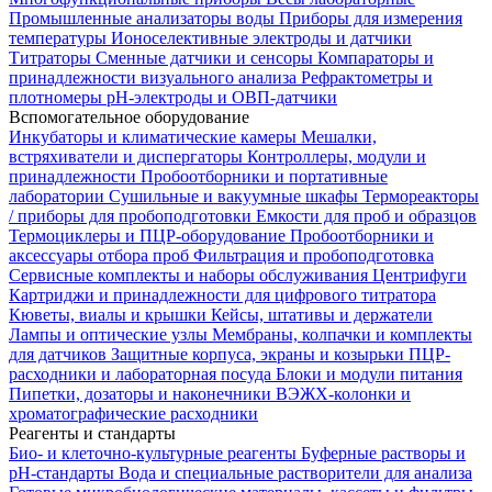
Промышленные анализаторы воды
Приборы для измерения
температуры
Ионоселективные электроды и датчики
Титраторы
Сменные датчики и сенсоры
Компараторы и
принадлежности визуального анализа
Рефрактометры и
плотномеры
pH-электроды и ОВП-датчики
Вспомогательное оборудование
Инкубаторы и климатические камеры
Мешалки,
встряхиватели и диспергаторы
Контроллеры, модули и
принадлежности
Пробоотборники и портативные
лаборатории
Сушильные и вакуумные шкафы
Термореакторы
/ приборы для пробоподготовки
Емкости для проб и образцов
Термоциклеры и ПЦР-оборудование
Пробоотборники и
аксессуары отбора проб
Фильтрация и пробоподготовка
Сервисные комплекты и наборы обслуживания
Центрифуги
Картриджи и принадлежности для цифрового титратора
Кюветы, виалы и крышки
Кейсы, штативы и держатели
Лампы и оптические узлы
Мембраны, колпачки и комплекты
для датчиков
Защитные корпуса, экраны и козырьки
ПЦР-
расходники и лабораторная посуда
Блоки и модули питания
Пипетки, дозаторы и наконечники
ВЭЖХ-колонки и
хроматографические расходники
Реагенты и стандарты
Био- и клеточно-культурные реагенты
Буферные растворы и
pH-стандарты
Вода и специальные растворители для анализа