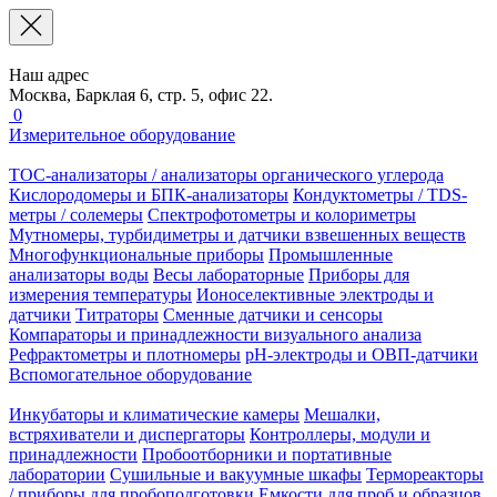
Наш адрес
Москва, Барклая 6, стр. 5, офис 22.
0
Измерительное оборудование
TOC-анализаторы / анализаторы органического углерода
Кислородомеры и БПК-анализаторы
Кондуктометры / TDS-
метры / солемеры
Спектрофотометры и колориметры
Мутномеры, турбидиметры и датчики взвешенных веществ
Многофункциональные приборы
Промышленные
анализаторы воды
Весы лабораторные
Приборы для
измерения температуры
Ионоселективные электроды и
датчики
Титраторы
Сменные датчики и сенсоры
Компараторы и принадлежности визуального анализа
Рефрактометры и плотномеры
pH-электроды и ОВП-датчики
Вспомогательное оборудование
Инкубаторы и климатические камеры
Мешалки,
встряхиватели и диспергаторы
Контроллеры, модули и
принадлежности
Пробоотборники и портативные
лаборатории
Сушильные и вакуумные шкафы
Термореакторы
/ приборы для пробоподготовки
Емкости для проб и образцов