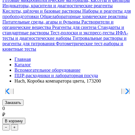
Готовые микробиологические материалы, кассеты и фильтры
Индикаторы, красители и диагностические реагенты
Кислоты, щёлочи и базовые растворы
Наборы и реагенты для
пробоподготовки
Общелабораторные химические реактивы
Питательные среды, агары и бульоны
Растворители и
органические вещества
Реагенты для синтеза
Стандарты и
стандартные растворы
Тест-полоски и экспресс-тесты
ИФА-
тесты и диагностические наборы
Титровальные растворы и
реагенты для титрования
Фотометрические тест-наборы и
кюветные тесты
Главная
Каталог
Вспомогательное оборудование
ПЦР-расходники и лабораторная посуда
Hach, Коробка компаратора цвета, 173200
Заказать
0
₽
В корзину
−
+