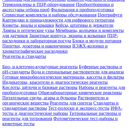
Термоциклеры и ПЦР-оборудование
Пробоотборники и
аксессуары отбора проб
Фильтрация и пробоподготовка
Сервисные комплекты и наборы обслуживания
Центрифуги
Картриджи и принадлежности для цифрового титратора
Кюветы, виалы и крышки
Кейсы, штативы и держатели
Лампы и оптические узлы
Мембраны, колпачки и комплекты
для датчиков
Защитные корпуса, экраны и козырьки
ПЦР-
расходники и лабораторная посуда
Блоки и модули питания
Пипетки, дозаторы и наконечники
ВЭЖХ-колонки и
хроматографические расходники
Реагенты и стандарты
Био- и клеточно-культурные реагенты
Буферные растворы и
pH-стандарты
Вода и специальные растворители для анализа
Готовые микробиологические материалы, кассеты и фильтры
Индикаторы, красители и диагностические реагенты
Кислоты, щёлочи и базовые растворы
Наборы и реагенты для
пробоподготовки
Общелабораторные химические реактивы
Питательные среды, агары и бульоны
Растворители и
органические вещества
Реагенты для синтеза
Стандарты и
стандартные растворы
Тест-полоски и экспресс-тесты
ИФА-
тесты и диагностические наборы
Титровальные растворы и
реагенты для титрования
Фотометрические тест-наборы и
кюветные тесты