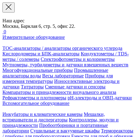
Наш адрес
Москва, Барклая 6, стр. 5, офис 22.
0
Измерительное оборудование
TOC-анализаторы / анализаторы органического углерода
Кислородомеры и БПК-анализаторы
Кондуктометры / TDS-
метры / солемеры
Спектрофотометры и колориметры
Мутномеры, турбидиметры и датчики взвешенных веществ
Многофункциональные приборы
Промышленные
анализаторы воды
Весы лабораторные
Приборы для
измерения температуры
Ионоселективные электроды и
датчики
Титраторы
Сменные датчики и сенсоры
Компараторы и принадлежности визуального анализа
Рефрактометры и плотномеры
pH-электроды и ОВП-датчики
Вспомогательное оборудование
Инкубаторы и климатические камеры
Мешалки,
встряхиватели и диспергаторы
Контроллеры, модули и
принадлежности
Пробоотборники и портативные
лаборатории
Сушильные и вакуумные шкафы
Термореакторы
/ приборы для пробоподготовки
Емкости для проб и образцов