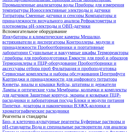
Промышленные анализаторы воды
Приборы для измерения
температуры
Ионоселективные электроды и датчики
Титраторы
Сменные датчики и сенсоры
Компараторы и
принадлежности визуального анализа
Рефрактометры и
плотномеры
pH-электроды и ОВП-датчики
Вспомогательное оборудование
Инкубаторы и климатические камеры
Мешалки,
встряхиватели и диспергаторы
Контроллеры, модули и
принадлежности
Пробоотборники и портативные
лаборатории
Сушильные и вакуумные шкафы
Термореакторы
/ приборы для пробоподготовки
Емкости для проб и образцов
Термоциклеры и ПЦР-оборудование
Пробоотборники и
аксессуары отбора проб
Фильтрация и пробоподготовка
Сервисные комплекты и наборы обслуживания
Центрифуги
Картриджи и принадлежности для цифрового титратора
Кюветы, виалы и крышки
Кейсы, штативы и держатели
Лампы и оптические узлы
Мембраны, колпачки и комплекты
для датчиков
Защитные корпуса, экраны и козырьки
ПЦР-
расходники и лабораторная посуда
Блоки и модули питания
Пипетки, дозаторы и наконечники
ВЭЖХ-колонки и
хроматографические расходники
Реагенты и стандарты
Био- и клеточно-культурные реагенты
Буферные растворы и
pH-стандарты
Вода и специальные растворители для анализа