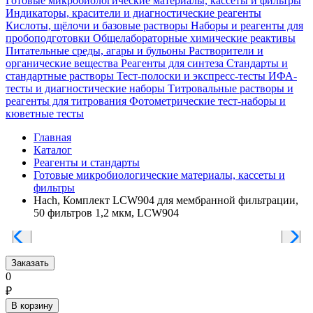
Готовые микробиологические материалы, кассеты и фильтры
Индикаторы, красители и диагностические реагенты
Кислоты, щёлочи и базовые растворы
Наборы и реагенты для
пробоподготовки
Общелабораторные химические реактивы
Питательные среды, агары и бульоны
Растворители и
органические вещества
Реагенты для синтеза
Стандарты и
стандартные растворы
Тест-полоски и экспресс-тесты
ИФА-
тесты и диагностические наборы
Титровальные растворы и
реагенты для титрования
Фотометрические тест-наборы и
кюветные тесты
Главная
Каталог
Реагенты и стандарты
Готовые микробиологические материалы, кассеты и
фильтры
Hach, Комплект LCW904 для мембранной фильтрации,
50 фильтров 1,2 мкм, LCW904
Заказать
0
₽
В корзину