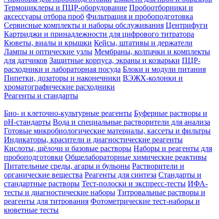
Термоциклеры и ПЦР-оборудование
Пробоотборники и
аксессуары отбора проб
Фильтрация и пробоподготовка
Сервисные комплекты и наборы обслуживания
Центрифуги
Картриджи и принадлежности для цифрового титратора
Кюветы, виалы и крышки
Кейсы, штативы и держатели
Лампы и оптические узлы
Мембраны, колпачки и комплекты
для датчиков
Защитные корпуса, экраны и козырьки
ПЦР-
расходники и лабораторная посуда
Блоки и модули питания
Пипетки, дозаторы и наконечники
ВЭЖХ-колонки и
хроматографические расходники
Реагенты и стандарты
Био- и клеточно-культурные реагенты
Буферные растворы и
pH-стандарты
Вода и специальные растворители для анализа
Готовые микробиологические материалы, кассеты и фильтры
Индикаторы, красители и диагностические реагенты
Кислоты, щёлочи и базовые растворы
Наборы и реагенты для
пробоподготовки
Общелабораторные химические реактивы
Питательные среды, агары и бульоны
Растворители и
органические вещества
Реагенты для синтеза
Стандарты и
стандартные растворы
Тест-полоски и экспресс-тесты
ИФА-
тесты и диагностические наборы
Титровальные растворы и
реагенты для титрования
Фотометрические тест-наборы и
кюветные тесты