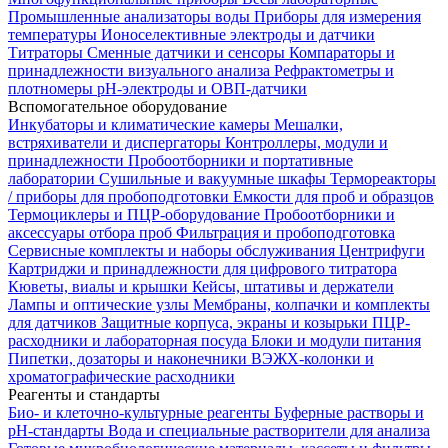
Промышленные анализаторы воды
Приборы для измерения
температуры
Ионоселективные электроды и датчики
Титраторы
Сменные датчики и сенсоры
Компараторы и
принадлежности визуального анализа
Рефрактометры и
плотномеры
pH-электроды и ОВП-датчики
Вспомогательное оборудование
Инкубаторы и климатические камеры
Мешалки,
встряхиватели и диспергаторы
Контроллеры, модули и
принадлежности
Пробоотборники и портативные
лаборатории
Сушильные и вакуумные шкафы
Термореакторы
/ приборы для пробоподготовки
Емкости для проб и образцов
Термоциклеры и ПЦР-оборудование
Пробоотборники и
аксессуары отбора проб
Фильтрация и пробоподготовка
Сервисные комплекты и наборы обслуживания
Центрифуги
Картриджи и принадлежности для цифрового титратора
Кюветы, виалы и крышки
Кейсы, штативы и держатели
Лампы и оптические узлы
Мембраны, колпачки и комплекты
для датчиков
Защитные корпуса, экраны и козырьки
ПЦР-
расходники и лабораторная посуда
Блоки и модули питания
Пипетки, дозаторы и наконечники
ВЭЖХ-колонки и
хроматографические расходники
Реагенты и стандарты
Био- и клеточно-культурные реагенты
Буферные растворы и
pH-стандарты
Вода и специальные растворители для анализа