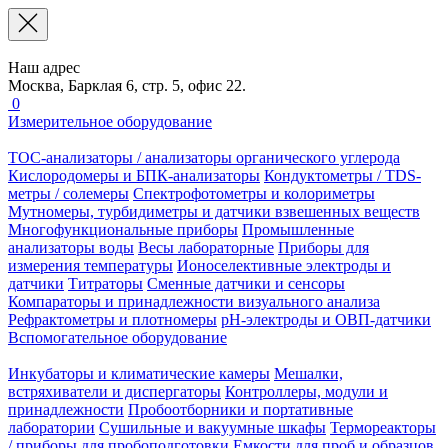
Наш адрес
Москва, Барклая 6, стр. 5, офис 22.
0
Измерительное оборудование
TOC-анализаторы / анализаторы органического углерода
Кислородомеры и БПК-анализаторы
Кондуктометры / TDS-
метры / солемеры
Спектрофотометры и колориметры
Мутномеры, турбидиметры и датчики взвешенных веществ
Многофункциональные приборы
Промышленные
анализаторы воды
Весы лабораторные
Приборы для
измерения температуры
Ионоселективные электроды и
датчики
Титраторы
Сменные датчики и сенсоры
Компараторы и принадлежности визуального анализа
Рефрактометры и плотномеры
pH-электроды и ОВП-датчики
Вспомогательное оборудование
Инкубаторы и климатические камеры
Мешалки,
встряхиватели и диспергаторы
Контроллеры, модули и
принадлежности
Пробоотборники и портативные
лаборатории
Сушильные и вакуумные шкафы
Термореакторы
/ приборы для пробоподготовки
Емкости для проб и образцов