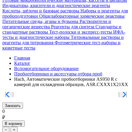
Готовые микробиологические материалы, кассеты и фильтры
Индикаторы, красители и диагностические реагенты
Кислоты, щёлочи и базовые растворы
Наборы и реагенты для
пробоподготовки
Общелабораторные химические реактивы
Питательные среды, агары и бульоны
Растворители и
органические вещества
Реагенты для синтеза
Стандарты и
стандартные растворы
Тест-полоски и экспресс-тесты
ИФА-
тесты и диагностические наборы
Титровальные растворы и
реагенты для титрования
Фотометрические тест-наборы и
кюветные тесты
Главная
Каталог
Вспомогательное оборудование
Пробоотборники и аксессуары отбора проб
Hach, Автоматические пробоотборники AS950 R с
камерой для охлаждения образцов, ASR.CXXX1X21XX
Заказать
0
₽
В корзину
−
+