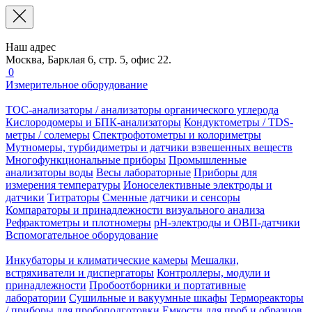
Наш адрес
Москва, Барклая 6, стр. 5, офис 22.
0
Измерительное оборудование
TOC-анализаторы / анализаторы органического углерода
Кислородомеры и БПК-анализаторы
Кондуктометры / TDS-
метры / солемеры
Спектрофотометры и колориметры
Мутномеры, турбидиметры и датчики взвешенных веществ
Многофункциональные приборы
Промышленные
анализаторы воды
Весы лабораторные
Приборы для
измерения температуры
Ионоселективные электроды и
датчики
Титраторы
Сменные датчики и сенсоры
Компараторы и принадлежности визуального анализа
Рефрактометры и плотномеры
pH-электроды и ОВП-датчики
Вспомогательное оборудование
Инкубаторы и климатические камеры
Мешалки,
встряхиватели и диспергаторы
Контроллеры, модули и
принадлежности
Пробоотборники и портативные
лаборатории
Сушильные и вакуумные шкафы
Термореакторы
/ приборы для пробоподготовки
Емкости для проб и образцов