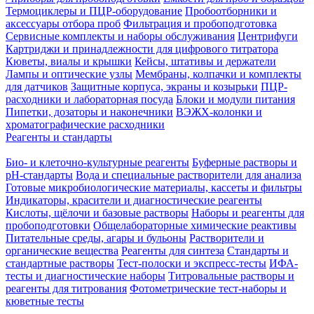
Термоциклеры и ПЦР-оборудование
Пробоотборники и
аксессуары отбора проб
Фильтрация и пробоподготовка
Сервисные комплекты и наборы обслуживания
Центрифуги
Картриджи и принадлежности для цифрового титратора
Кюветы, виалы и крышки
Кейсы, штативы и держатели
Лампы и оптические узлы
Мембраны, колпачки и комплекты
для датчиков
Защитные корпуса, экраны и козырьки
ПЦР-
расходники и лабораторная посуда
Блоки и модули питания
Пипетки, дозаторы и наконечники
ВЭЖХ-колонки и
хроматографические расходники
Реагенты и стандарты
Био- и клеточно-культурные реагенты
Буферные растворы и
pH-стандарты
Вода и специальные растворители для анализа
Готовые микробиологические материалы, кассеты и фильтры
Индикаторы, красители и диагностические реагенты
Кислоты, щёлочи и базовые растворы
Наборы и реагенты для
пробоподготовки
Общелабораторные химические реактивы
Питательные среды, агары и бульоны
Растворители и
органические вещества
Реагенты для синтеза
Стандарты и
стандартные растворы
Тест-полоски и экспресс-тесты
ИФА-
тесты и диагностические наборы
Титровальные растворы и
реагенты для титрования
Фотометрические тест-наборы и
кюветные тесты