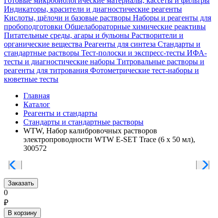
Готовые микробиологические материалы, кассеты и фильтры
Индикаторы, красители и диагностические реагенты
Кислоты, щёлочи и базовые растворы
Наборы и реагенты для
пробоподготовки
Общелабораторные химические реактивы
Питательные среды, агары и бульоны
Растворители и
органические вещества
Реагенты для синтеза
Стандарты и
стандартные растворы
Тест-полоски и экспресс-тесты
ИФА-
тесты и диагностические наборы
Титровальные растворы и
реагенты для титрования
Фотометрические тест-наборы и
кюветные тесты
Главная
Каталог
Реагенты и стандарты
Стандарты и стандартные растворы
WTW, Набор калибровочных растворов
электропроводности WTW E-SET Trace (6 х 50 мл),
300572
Заказать
0
₽
В корзину