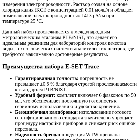
измерения электропроводности. Раствор создан на основе
хлорида калия (KCl) с концентрацией 0,01 моль/л и обладает
номинальной электропроводностью 1413 µS/см при
температуре 25 °C.
Данный набор прослеживается к международным
метрологическим эталонам PTB/NIST, что делает его
идеальным решением для лабораторий контроля качества
воды, технологических систем и аналитических центров, где
требуются максимально достоверные результаты.
Преимущества набора E-SET Trace
Гарантированная точность:
погрешность не
превышает ±0,5 % благодаря строгой прослеживаемости
к стандартам PTB/NIST.
Удобный формат:
комплект включает 6 флаконов по 50
мл, что обеспечивает постоянную готовность к
серийному использованию и удобство хранения.
Безошибочная калибровка:
использование готового
сертифицированного стандарта значительно упрощает
процедуру настройки приборов и снижает риск ошибок
персонала.
Надежность бренда:
продукция WTW признана