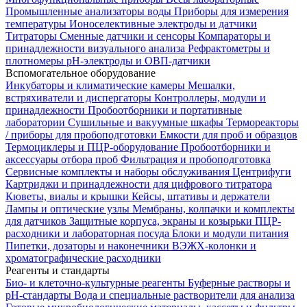
Промышленные анализаторы воды
Приборы для измерения
температуры
Ионоселективные электроды и датчики
Титраторы
Сменные датчики и сенсоры
Компараторы и
принадлежности визуального анализа
Рефрактометры и
плотномеры
pH-электроды и ОВП-датчики
Вспомогательное оборудование
Инкубаторы и климатические камеры
Мешалки,
встряхиватели и диспергаторы
Контроллеры, модули и
принадлежности
Пробоотборники и портативные
лаборатории
Сушильные и вакуумные шкафы
Термореакторы
/ приборы для пробоподготовки
Емкости для проб и образцов
Термоциклеры и ПЦР-оборудование
Пробоотборники и
аксессуары отбора проб
Фильтрация и пробоподготовка
Сервисные комплекты и наборы обслуживания
Центрифуги
Картриджи и принадлежности для цифрового титратора
Кюветы, виалы и крышки
Кейсы, штативы и держатели
Лампы и оптические узлы
Мембраны, колпачки и комплекты
для датчиков
Защитные корпуса, экраны и козырьки
ПЦР-
расходники и лабораторная посуда
Блоки и модули питания
Пипетки, дозаторы и наконечники
ВЭЖХ-колонки и
хроматографические расходники
Реагенты и стандарты
Био- и клеточно-культурные реагенты
Буферные растворы и
pH-стандарты
Вода и специальные растворители для анализа