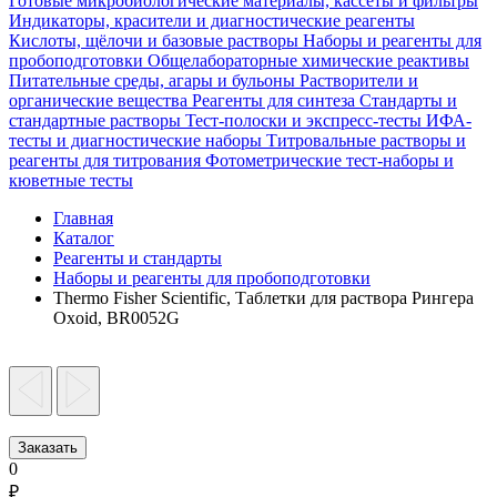
Готовые микробиологические материалы, кассеты и фильтры
Индикаторы, красители и диагностические реагенты
Кислоты, щёлочи и базовые растворы
Наборы и реагенты для
пробоподготовки
Общелабораторные химические реактивы
Питательные среды, агары и бульоны
Растворители и
органические вещества
Реагенты для синтеза
Стандарты и
стандартные растворы
Тест-полоски и экспресс-тесты
ИФА-
тесты и диагностические наборы
Титровальные растворы и
реагенты для титрования
Фотометрические тест-наборы и
кюветные тесты
Главная
Каталог
Реагенты и стандарты
Наборы и реагенты для пробоподготовки
Thermo Fisher Scientific, Таблетки для раствора Рингера
Oxoid, BR0052G
Заказать
0
₽