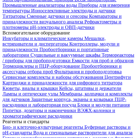
Промышленные анализаторы воды
Приборы для измерения
температуры
Ионоселективные электроды и датчики
Титраторы
Сменные датчики и сенсоры
Компараторы и
принадлежности визуального анализа
Рефрактометры и
плотномеры
pH-электроды и ОВП-датчики
Вспомогательное оборудование
Инкубаторы и климатические камеры
Мешалки,
встряхиватели и диспергаторы
Контроллеры, модули и
принадлежности
Пробоотборники и портативные
лаборатории
Сушильные и вакуумные шкафы
Термореакторы
/ приборы для пробоподготовки
Емкости для проб и образцов
Термоциклеры и ПЦР-оборудование
Пробоотборники и
аксессуары отбора проб
Фильтрация и пробоподготовка
Сервисные комплекты и наборы обслуживания
Центрифуги
Картриджи и принадлежности для цифрового титратора
Кюветы, виалы и крышки
Кейсы, штативы и держатели
Лампы и оптические узлы
Мембраны, колпачки и комплекты
для датчиков
Защитные корпуса, экраны и козырьки
ПЦР-
расходники и лабораторная посуда
Блоки и модули питания
Пипетки, дозаторы и наконечники
ВЭЖХ-колонки и
хроматографические расходники
Реагенты и стандарты
Био- и клеточно-культурные реагенты
Буферные растворы и
pH-стандарты
Вода и специальные растворители для анализа