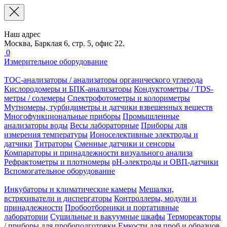
Наш адрес
Москва, Барклая 6, стр. 5, офис 22.
0
Измерительное оборудование
TOC-анализаторы / анализаторы органического углерода
Кислородомеры и БПК-анализаторы
Кондуктометры / TDS-
метры / солемеры
Спектрофотометры и колориметры
Мутномеры, турбидиметры и датчики взвешенных веществ
Многофункциональные приборы
Промышленные
анализаторы воды
Весы лабораторные
Приборы для
измерения температуры
Ионоселективные электроды и
датчики
Титраторы
Сменные датчики и сенсоры
Компараторы и принадлежности визуального анализа
Рефрактометры и плотномеры
pH-электроды и ОВП-датчики
Вспомогательное оборудование
Инкубаторы и климатические камеры
Мешалки,
встряхиватели и диспергаторы
Контроллеры, модули и
принадлежности
Пробоотборники и портативные
лаборатории
Сушильные и вакуумные шкафы
Термореакторы
/ приборы для пробоподготовки
Емкости для проб и образцов