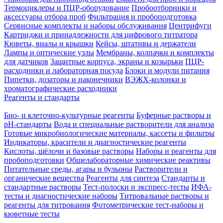
Термоциклеры и ПЦР-оборудование
Пробоотборники и
аксессуары отбора проб
Фильтрация и пробоподготовка
Сервисные комплекты и наборы обслуживания
Центрифуги
Картриджи и принадлежности для цифрового титратора
Кюветы, виалы и крышки
Кейсы, штативы и держатели
Лампы и оптические узлы
Мембраны, колпачки и комплекты
для датчиков
Защитные корпуса, экраны и козырьки
ПЦР-
расходники и лабораторная посуда
Блоки и модули питания
Пипетки, дозаторы и наконечники
ВЭЖХ-колонки и
хроматографические расходники
Реагенты и стандарты
Био- и клеточно-культурные реагенты
Буферные растворы и
pH-стандарты
Вода и специальные растворители для анализа
Готовые микробиологические материалы, кассеты и фильтры
Индикаторы, красители и диагностические реагенты
Кислоты, щёлочи и базовые растворы
Наборы и реагенты для
пробоподготовки
Общелабораторные химические реактивы
Питательные среды, агары и бульоны
Растворители и
органические вещества
Реагенты для синтеза
Стандарты и
стандартные растворы
Тест-полоски и экспресс-тесты
ИФА-
тесты и диагностические наборы
Титровальные растворы и
реагенты для титрования
Фотометрические тест-наборы и
кюветные тесты