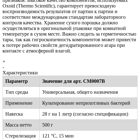
признаков. Высокое качество компонентов, используемых
Oxoid (Thermo Scientific), гарантирует превосходную
воспроизводимость результатов от партии к партии и
соответствие международным стандартам лабораторного
контроля качества. Хранение сухого порошка должно
осуществляться в оригинальной упаковке при комнатной
температуре в сухом месте. Важно следить за герметичностью
тары, так как гигроскопичность компонентов может привести
к потере рабочих свойств дегидратированного агара при
контакте с атмосферной влагой.
+
-
Характеристики
Параметр
Значение для арт. CM0007B
Тип среды
Универсальная, общего назначения
Применение
Культирование неприхотливых бактерий
Навеска
28 г на 1 литр (согласно спецификации)
Масса нетто
500 г
Стерилизация
121 °C, 15 мин