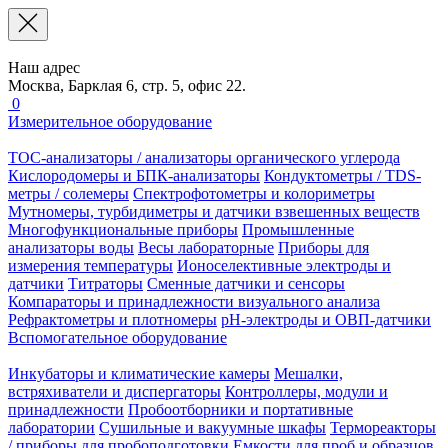
Наш адрес
Москва, Барклая 6, стр. 5, офис 22.
0
Измерительное оборудование
TOC-анализаторы / анализаторы органического углерода
Кислородомеры и БПК-анализаторы
Кондуктометры / TDS-
метры / солемеры
Спектрофотометры и колориметры
Мутномеры, турбидиметры и датчики взвешенных веществ
Многофункциональные приборы
Промышленные
анализаторы воды
Весы лабораторные
Приборы для
измерения температуры
Ионоселективные электроды и
датчики
Титраторы
Сменные датчики и сенсоры
Компараторы и принадлежности визуального анализа
Рефрактометры и плотномеры
pH-электроды и ОВП-датчики
Вспомогательное оборудование
Инкубаторы и климатические камеры
Мешалки,
встряхиватели и диспергаторы
Контроллеры, модули и
принадлежности
Пробоотборники и портативные
лаборатории
Сушильные и вакуумные шкафы
Термореакторы
/ приборы для пробоподготовки
Емкости для проб и образцов