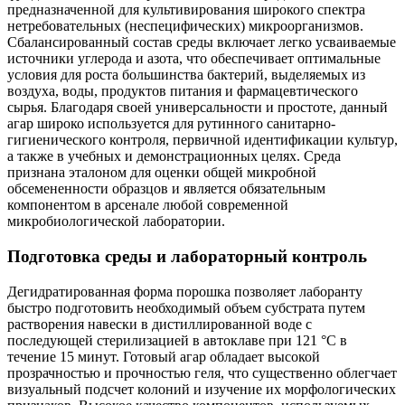
предназначенной для культивирования широкого спектра
нетребовательных (неспецифических) микроорганизмов.
Сбалансированный состав среды включает легко усваиваемые
источники углерода и азота, что обеспечивает оптимальные
условия для роста большинства бактерий, выделяемых из
воздуха, воды, продуктов питания и фармацевтического
сырья. Благодаря своей универсальности и простоте, данный
агар широко используется для рутинного санитарно-
гигиенического контроля, первичной идентификации культур,
а также в учебных и демонстрационных целях. Среда
признана эталоном для оценки общей микробной
обсемененности образцов и является обязательным
компонентом в арсенале любой современной
микробиологической лаборатории.
Подготовка среды и лабораторный контроль
Дегидратированная форма порошка позволяет лаборанту
быстро подготовить необходимый объем субстрата путем
растворения навески в дистиллированной воде с
последующей стерилизацией в автоклаве при 121 °C в
течение 15 минут. Готовый агар обладает высокой
прозрачностью и прочностью геля, что существенно облегчает
визуальный подсчет колоний и изучение их морфологических