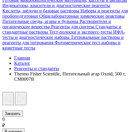
Готовые микробиологические материалы, кассеты и фильтры
Индикаторы, красители и диагностические реагенты
Кислоты, щёлочи и базовые растворы
Наборы и реагенты для
пробоподготовки
Общелабораторные химические реактивы
Питательные среды, агары и бульоны
Растворители и
органические вещества
Реагенты для синтеза
Стандарты и
стандартные растворы
Тест-полоски и экспресс-тесты
ИФА-
тесты и диагностические наборы
Титровальные растворы и
реагенты для титрования
Фотометрические тест-наборы и
кюветные тесты
Главная
Каталог
Реагенты и стандарты
Thermo Fisher Scientific, Питательный агар Oxoid, 500 г,
CM0007B
Заказать
0
₽
В корзину