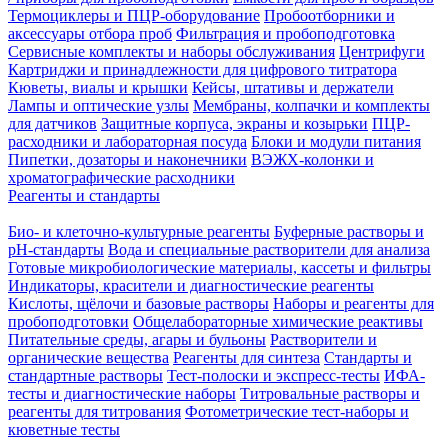
Термоциклеры и ПЦР-оборудование
Пробоотборники и
аксессуары отбора проб
Фильтрация и пробоподготовка
Сервисные комплекты и наборы обслуживания
Центрифуги
Картриджи и принадлежности для цифрового титратора
Кюветы, виалы и крышки
Кейсы, штативы и держатели
Лампы и оптические узлы
Мембраны, колпачки и комплекты
для датчиков
Защитные корпуса, экраны и козырьки
ПЦР-
расходники и лабораторная посуда
Блоки и модули питания
Пипетки, дозаторы и наконечники
ВЭЖХ-колонки и
хроматографические расходники
Реагенты и стандарты
Био- и клеточно-культурные реагенты
Буферные растворы и
pH-стандарты
Вода и специальные растворители для анализа
Готовые микробиологические материалы, кассеты и фильтры
Индикаторы, красители и диагностические реагенты
Кислоты, щёлочи и базовые растворы
Наборы и реагенты для
пробоподготовки
Общелабораторные химические реактивы
Питательные среды, агары и бульоны
Растворители и
органические вещества
Реагенты для синтеза
Стандарты и
стандартные растворы
Тест-полоски и экспресс-тесты
ИФА-
тесты и диагностические наборы
Титровальные растворы и
реагенты для титрования
Фотометрические тест-наборы и
кюветные тесты