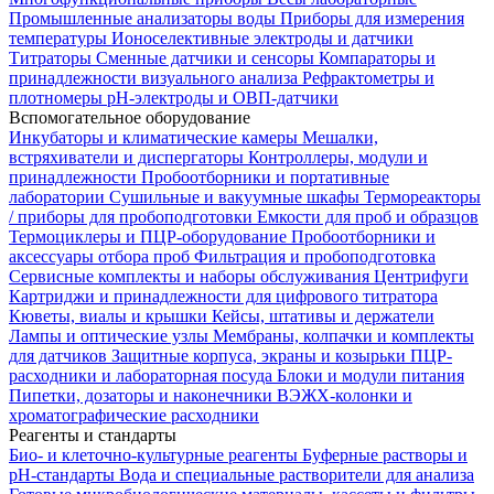
Промышленные анализаторы воды
Приборы для измерения
температуры
Ионоселективные электроды и датчики
Титраторы
Сменные датчики и сенсоры
Компараторы и
принадлежности визуального анализа
Рефрактометры и
плотномеры
pH-электроды и ОВП-датчики
Вспомогательное оборудование
Инкубаторы и климатические камеры
Мешалки,
встряхиватели и диспергаторы
Контроллеры, модули и
принадлежности
Пробоотборники и портативные
лаборатории
Сушильные и вакуумные шкафы
Термореакторы
/ приборы для пробоподготовки
Емкости для проб и образцов
Термоциклеры и ПЦР-оборудование
Пробоотборники и
аксессуары отбора проб
Фильтрация и пробоподготовка
Сервисные комплекты и наборы обслуживания
Центрифуги
Картриджи и принадлежности для цифрового титратора
Кюветы, виалы и крышки
Кейсы, штативы и держатели
Лампы и оптические узлы
Мембраны, колпачки и комплекты
для датчиков
Защитные корпуса, экраны и козырьки
ПЦР-
расходники и лабораторная посуда
Блоки и модули питания
Пипетки, дозаторы и наконечники
ВЭЖХ-колонки и
хроматографические расходники
Реагенты и стандарты
Био- и клеточно-культурные реагенты
Буферные растворы и
pH-стандарты
Вода и специальные растворители для анализа