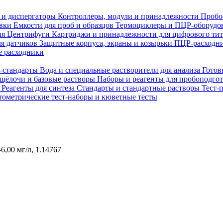
 и диспергаторы
Контроллеры, модули и принадлежности
Пробо
овки
Емкости для проб и образцов
Термоциклеры и ПЦР-оборудо
ия
Центрифуги
Картриджи и принадлежности для цифрового ти
ля датчиков
Защитные корпуса, экраны и козырьки
ПЦР-расходни
 расходники
H-стандарты
Вода и специальные растворители для анализа
Готов
 щёлочи и базовые растворы
Наборы и реагенты для пробоподго
а
Реагенты для синтеза
Стандарты и стандартные растворы
Тест-
ометрические тест-наборы и кюветные тесты
6,00 мг/л, 1.14767