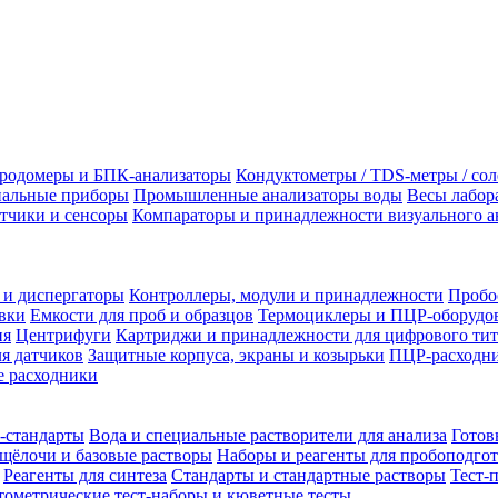
родомеры и БПК-анализаторы
Кондуктометры / TDS-метры / со
альные приборы
Промышленные анализаторы воды
Весы лабор
тчики и сенсоры
Компараторы и принадлежности визуального а
 и диспергаторы
Контроллеры, модули и принадлежности
Пробо
вки
Емкости для проб и образцов
Термоциклеры и ПЦР-оборудо
ия
Центрифуги
Картриджи и принадлежности для цифрового тит
я датчиков
Защитные корпуса, экраны и козырьки
ПЦР-расходни
 расходники
-стандарты
Вода и специальные растворители для анализа
Готов
щёлочи и базовые растворы
Наборы и реагенты для пробоподго
Реагенты для синтеза
Стандарты и стандартные растворы
Тест-
ометрические тест-наборы и кюветные тесты