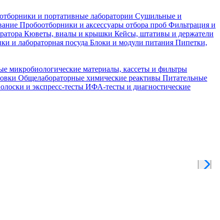
отборники и портативные лаборатории
Сушильные и
вание
Пробоотборники и аксессуары отбора проб
Фильтрация и
тратора
Кюветы, виалы и крышки
Кейсы, штативы и держатели
ки и лабораторная посуда
Блоки и модули питания
Пипетки,
ые микробиологические материалы, кассеты и фильтры
товки
Общелабораторные химические реактивы
Питательные
полоски и экспресс-тесты
ИФА-тесты и диагностические