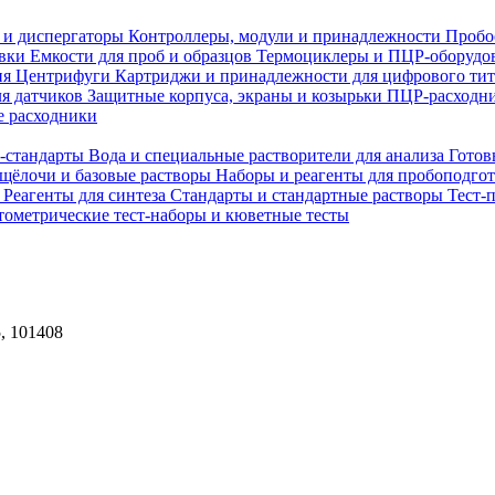
 и диспергаторы
Контроллеры, модули и принадлежности
Пробо
овки
Емкости для проб и образцов
Термоциклеры и ПЦР-оборудо
ия
Центрифуги
Картриджи и принадлежности для цифрового ти
ля датчиков
Защитные корпуса, экраны и козырьки
ПЦР-расходни
 расходники
H-стандарты
Вода и специальные растворители для анализа
Готов
 щёлочи и базовые растворы
Наборы и реагенты для пробоподго
а
Реагенты для синтеза
Стандарты и стандартные растворы
Тест-
ометрические тест-наборы и кюветные тесты
, 101408