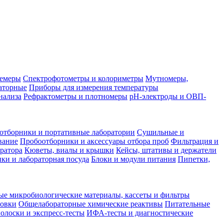
лемеры
Спектрофотометры и колориметры
Мутномеры,
аторные
Приборы для измерения температуры
нализа
Рефрактометры и плотномеры
pH-электроды и ОВП-
отборники и портативные лаборатории
Сушильные и
вание
Пробоотборники и аксессуары отбора проб
Фильтрация и
ратора
Кюветы, виалы и крышки
Кейсы, штативы и держатели
ки и лабораторная посуда
Блоки и модули питания
Пипетки,
ые микробиологические материалы, кассеты и фильтры
товки
Общелабораторные химические реактивы
Питательные
полоски и экспресс-тесты
ИФА-тесты и диагностические