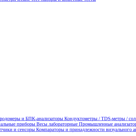
родомеры и БПК-анализаторы
Кондуктометры / TDS-метры / со
альные приборы
Весы лабораторные
Промышленные анализато
тчики и сенсоры
Компараторы и принадлежности визуального а