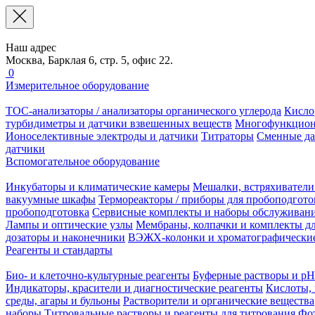
Наш адрес
Москва, Барклая 6, стр. 5, офис 22.
0
Измерительное оборудование
TOC-анализаторы / анализаторы органического углерода
Кисло
турбидиметры и датчики взвешенных веществ
Многофункцион
Ионоселективные электроды и датчики
Титраторы
Сменные да
датчики
Вспомогательное оборудование
Инкубаторы и климатические камеры
Мешалки, встряхиватели
вакуумные шкафы
Термореакторы / приборы для пробоподгото
пробоподготовка
Сервисные комплекты и наборы обслуживан
Лампы и оптические узлы
Мембраны, колпачки и комплекты дл
дозаторы и наконечники
ВЭЖХ-колонки и хроматографические
Реагенты и стандарты
Био- и клеточно-культурные реагенты
Буферные растворы и pH
Индикаторы, красители и диагностические реагенты
Кислоты, 
среды, агары и бульоны
Растворители и органические вещества
наборы
Титровальные растворы и реагенты для титрования
Фот