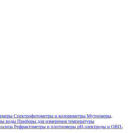
лемеры
Спектрофотометры и колориметры
Мутномеры,
ры воды
Приборы для измерения температуры
нализа
Рефрактометры и плотномеры
pH-электроды и ОВП-