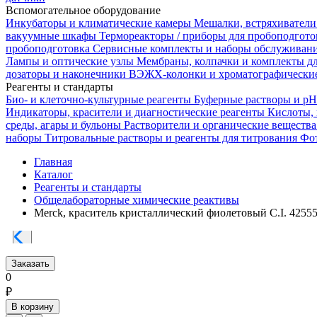
Вспомогательное оборудование
Инкубаторы и климатические камеры
Мешалки, встряхиватели
вакуумные шкафы
Термореакторы / приборы для пробоподгот
пробоподготовка
Сервисные комплекты и наборы обслуживан
Лампы и оптические узлы
Мембраны, колпачки и комплекты д
дозаторы и наконечники
ВЭЖХ-колонки и хроматографические
Реагенты и стандарты
Био- и клеточно-культурные реагенты
Буферные растворы и p
Индикаторы, красители и диагностические реагенты
Кислоты,
среды, агары и бульоны
Растворители и органические веществ
наборы
Титровальные растворы и реагенты для титрования
Фот
Главная
Каталог
Реагенты и стандарты
Общелабораторные химические реактивы
Merck, краситель кристаллический фиолетовый C.I. 42555
Заказать
0
₽
В корзину