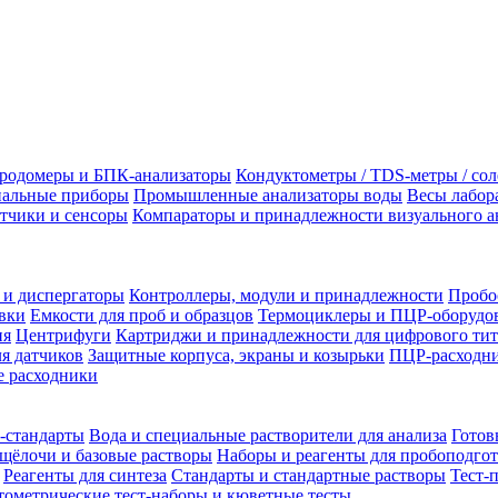
родомеры и БПК-анализаторы
Кондуктометры / TDS-метры / со
альные приборы
Промышленные анализаторы воды
Весы лабор
тчики и сенсоры
Компараторы и принадлежности визуального а
 и диспергаторы
Контроллеры, модули и принадлежности
Пробо
вки
Емкости для проб и образцов
Термоциклеры и ПЦР-оборудо
ия
Центрифуги
Картриджи и принадлежности для цифрового тит
я датчиков
Защитные корпуса, экраны и козырьки
ПЦР-расходни
 расходники
-стандарты
Вода и специальные растворители для анализа
Готов
щёлочи и базовые растворы
Наборы и реагенты для пробоподго
Реагенты для синтеза
Стандарты и стандартные растворы
Тест-
ометрические тест-наборы и кюветные тесты