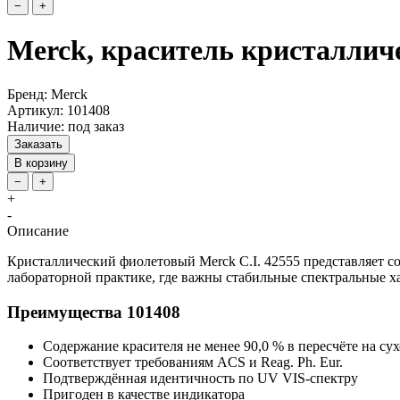
−
+
Merck, краситель кристалличе
Бренд: Merck
Артикул: 101408
Наличие: под заказ
Заказать
В корзину
−
+
+
-
Описание
Кристаллический фиолетовый Merck C.I. 42555 представляет с
лабораторной практике, где важны стабильные спектральные х
Преимущества 101408
Содержание красителя не менее 90,0 % в пересчёте на су
Соответствует требованиям ACS и Reag. Ph. Eur.
Подтверждённая идентичность по UV VIS-спектру
Пригоден в качестве индикатора