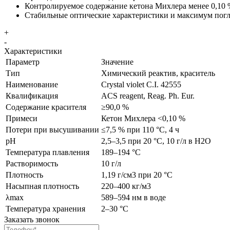
Контролируемое содержание кетона Михлера менее 0,10
Стабильные оптические характеристики и максимум погл
+
-
Характеристики
Параметр
Значение
Тип
Химический реактив, краситель
Наименование
Crystal violet C.I. 42555
Квалификация
ACS reagent, Reag. Ph. Eur.
Содержание красителя
≥90,0 %
Примеси
Кетон Михлера <0,10 %
Потери при высушивании
≤7,5 % при 110 °C, 4 ч
pH
2,5–3,5 при 20 °C, 10 г/л в H2O
Температура плавления
189–194 °C
Растворимость
10 г/л
Плотность
1,19 г/см3 при 20 °C
Насыпная плотность
220–400 кг/м3
λmax
589–594 нм в воде
Температура хранения
2–30 °C
Заказать звонок