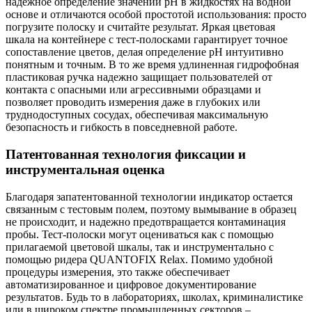
надежное определение значений pH в жидкостях на водной
основе и отличаются особой простотой использования: просто
погрузите полоску и считайте результат. Яркая цветовая
шкала на контейнере с тест-полосками гарантирует точное
сопоставление цветов, делая определение pH интуитивно
понятным и точным. В то же время удлиненная гидрофобная
пластиковая ручка надежно защищает пользователей от
контакта с опасными или агрессивными образцами и
позволяет проводить измерения даже в глубоких или
труднодоступных сосудах, обеспечивая максимальную
безопасность и гибкость в повседневной работе.
Патентованная технология фиксации и
инструментальная оценка
Благодаря запатентованной технологии индикатор остается
связанным с тестовым полем, поэтому вымывание в образец
не происходит, и надежно предотвращается контаминация
пробы. Тест-полоски могут оцениваться как с помощью
прилагаемой цветовой шкалы, так и инструментально с
помощью ридера QUANTOFIX Relax. Помимо удобной
процедуры измерения, это также обеспечивает
автоматизированное и цифровое документирование
результатов. Будь то в лабораториях, школах, криминалистике
или в широком спектре промышленных секторов –