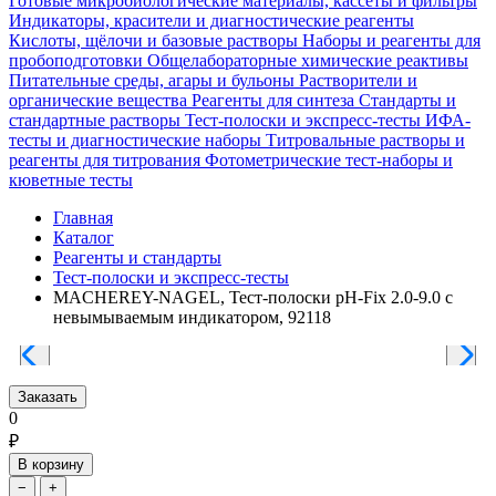
Готовые микробиологические материалы, кассеты и фильтры
Индикаторы, красители и диагностические реагенты
Кислоты, щёлочи и базовые растворы
Наборы и реагенты для
пробоподготовки
Общелабораторные химические реактивы
Питательные среды, агары и бульоны
Растворители и
органические вещества
Реагенты для синтеза
Стандарты и
стандартные растворы
Тест-полоски и экспресс-тесты
ИФА-
тесты и диагностические наборы
Титровальные растворы и
реагенты для титрования
Фотометрические тест-наборы и
кюветные тесты
Главная
Каталог
Реагенты и стандарты
Тест-полоски и экспресс-тесты
MACHEREY-NAGEL, Тест-полоски pH-Fix 2.0-9.0 с
невымываемым индикатором, 92118
Заказать
0
₽
В корзину
−
+