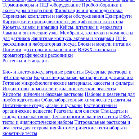
Термоциклеры и ПЦР-оборудование
Пробоотборники и
аксессуары отбора проб
Фильтрация и пробоподготовка
Сервисные комплекты и наборы обслуживания
Центрифуги
Картриджи и принадлежности для цифрового титратора
Кюветы, виалы и крышки
Кейсы, штативы и держатели
Лампы и оптические узлы
Мембраны, колпачки и комплекты
для датчиков
Защитные корпуса, экраны и козырьки
ПЦР-
расходники и лабораторная посуда
Блоки и модули питания
Пипетки, дозаторы и наконечники
ВЭЖХ-колонки и
хроматографические расходники
Реагенты и стандарты
Био- и клеточно-культурные реагенты
Буферные растворы и
pH-стандарты
Вода и специальные растворители для анализа
Готовые микробиологические материалы, кассеты и фильтры
Индикаторы, красители и диагностические реагенты
Кислоты, щёлочи и базовые растворы
Наборы и реагенты для
пробоподготовки
Общелабораторные химические реактивы
Питательные среды, агары и бульоны
Растворители и
органические вещества
Реагенты для синтеза
Стандарты и
стандартные растворы
Тест-полоски и экспресс-тесты
ИФА-
тесты и диагностические наборы
Титровальные растворы и
реагенты для титрования
Фотометрические тест-наборы и
кюветные тесты