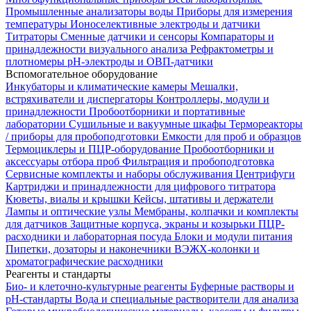
Промышленные анализаторы воды
Приборы для измерения
температуры
Ионоселективные электроды и датчики
Титраторы
Сменные датчики и сенсоры
Компараторы и
принадлежности визуального анализа
Рефрактометры и
плотномеры
pH-электроды и ОВП-датчики
Вспомогательное оборудование
Инкубаторы и климатические камеры
Мешалки,
встряхиватели и диспергаторы
Контроллеры, модули и
принадлежности
Пробоотборники и портативные
лаборатории
Сушильные и вакуумные шкафы
Термореакторы
/ приборы для пробоподготовки
Емкости для проб и образцов
Термоциклеры и ПЦР-оборудование
Пробоотборники и
аксессуары отбора проб
Фильтрация и пробоподготовка
Сервисные комплекты и наборы обслуживания
Центрифуги
Картриджи и принадлежности для цифрового титратора
Кюветы, виалы и крышки
Кейсы, штативы и держатели
Лампы и оптические узлы
Мембраны, колпачки и комплекты
для датчиков
Защитные корпуса, экраны и козырьки
ПЦР-
расходники и лабораторная посуда
Блоки и модули питания
Пипетки, дозаторы и наконечники
ВЭЖХ-колонки и
хроматографические расходники
Реагенты и стандарты
Био- и клеточно-культурные реагенты
Буферные растворы и
pH-стандарты
Вода и специальные растворители для анализа