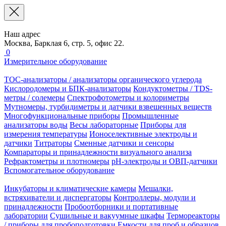
Наш адрес
Москва, Барклая 6, стр. 5, офис 22.
0
Измерительное оборудование
TOC-анализаторы / анализаторы органического углерода
Кислородомеры и БПК-анализаторы
Кондуктометры / TDS-
метры / солемеры
Спектрофотометры и колориметры
Мутномеры, турбидиметры и датчики взвешенных веществ
Многофункциональные приборы
Промышленные
анализаторы воды
Весы лабораторные
Приборы для
измерения температуры
Ионоселективные электроды и
датчики
Титраторы
Сменные датчики и сенсоры
Компараторы и принадлежности визуального анализа
Рефрактометры и плотномеры
pH-электроды и ОВП-датчики
Вспомогательное оборудование
Инкубаторы и климатические камеры
Мешалки,
встряхиватели и диспергаторы
Контроллеры, модули и
принадлежности
Пробоотборники и портативные
лаборатории
Сушильные и вакуумные шкафы
Термореакторы
/ приборы для пробоподготовки
Емкости для проб и образцов