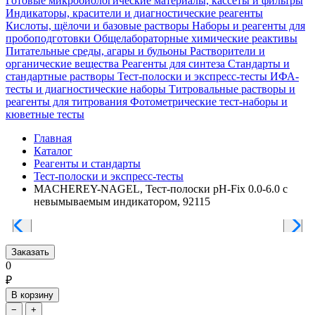
Готовые микробиологические материалы, кассеты и фильтры
Индикаторы, красители и диагностические реагенты
Кислоты, щёлочи и базовые растворы
Наборы и реагенты для
пробоподготовки
Общелабораторные химические реактивы
Питательные среды, агары и бульоны
Растворители и
органические вещества
Реагенты для синтеза
Стандарты и
стандартные растворы
Тест-полоски и экспресс-тесты
ИФА-
тесты и диагностические наборы
Титровальные растворы и
реагенты для титрования
Фотометрические тест-наборы и
кюветные тесты
Главная
Каталог
Реагенты и стандарты
Тест-полоски и экспресс-тесты
MACHEREY-NAGEL, Тест-полоски pH-Fix 0.0-6.0 с
невымываемым индикатором, 92115
Заказать
0
₽
В корзину
−
+