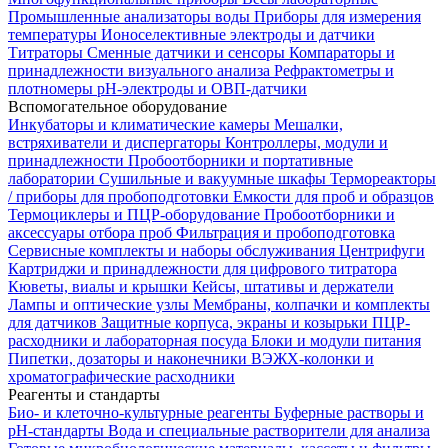
Промышленные анализаторы воды
Приборы для измерения
температуры
Ионоселективные электроды и датчики
Титраторы
Сменные датчики и сенсоры
Компараторы и
принадлежности визуального анализа
Рефрактометры и
плотномеры
pH-электроды и ОВП-датчики
Вспомогательное оборудование
Инкубаторы и климатические камеры
Мешалки,
встряхиватели и диспергаторы
Контроллеры, модули и
принадлежности
Пробоотборники и портативные
лаборатории
Сушильные и вакуумные шкафы
Термореакторы
/ приборы для пробоподготовки
Емкости для проб и образцов
Термоциклеры и ПЦР-оборудование
Пробоотборники и
аксессуары отбора проб
Фильтрация и пробоподготовка
Сервисные комплекты и наборы обслуживания
Центрифуги
Картриджи и принадлежности для цифрового титратора
Кюветы, виалы и крышки
Кейсы, штативы и держатели
Лампы и оптические узлы
Мембраны, колпачки и комплекты
для датчиков
Защитные корпуса, экраны и козырьки
ПЦР-
расходники и лабораторная посуда
Блоки и модули питания
Пипетки, дозаторы и наконечники
ВЭЖХ-колонки и
хроматографические расходники
Реагенты и стандарты
Био- и клеточно-культурные реагенты
Буферные растворы и
pH-стандарты
Вода и специальные растворители для анализа