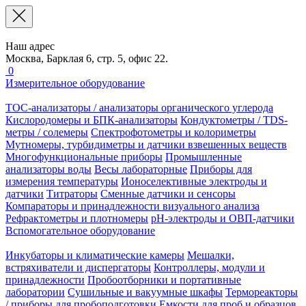
Наш адрес
Москва, Барклая 6, стр. 5, офис 22.
0
Измерительное оборудование
TOC-анализаторы / анализаторы органического углерода
Кислородомеры и БПК-анализаторы
Кондуктометры / TDS-
метры / солемеры
Спектрофотометры и колориметры
Мутномеры, турбидиметры и датчики взвешенных веществ
Многофункциональные приборы
Промышленные
анализаторы воды
Весы лабораторные
Приборы для
измерения температуры
Ионоселективные электроды и
датчики
Титраторы
Сменные датчики и сенсоры
Компараторы и принадлежности визуального анализа
Рефрактометры и плотномеры
pH-электроды и ОВП-датчики
Вспомогательное оборудование
Инкубаторы и климатические камеры
Мешалки,
встряхиватели и диспергаторы
Контроллеры, модули и
принадлежности
Пробоотборники и портативные
лаборатории
Сушильные и вакуумные шкафы
Термореакторы
/ приборы для пробоподготовки
Емкости для проб и образцов