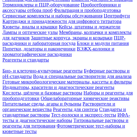
Термоциклеры и ПЦР-оборудование
Пробоотборники и
аксессуары отбора проб
Фильтрация и пробоподготовка
Сервисные комплекты и наборы обслуживания
Центрифуги
Картриджи и принадлежности для цифрового титратора
Кюветы, виалы и крышки
Кейсы, штативы и держатели
Лампы и оптические узлы
Мембраны, колпачки и комплекты
для датчиков
Защитные корпуса, экраны и козырьки
ПЦР-
расходники и лабораторная посуда
Блоки и модули питания
Пипетки, дозаторы и наконечники
ВЭЖХ-колонки и
хроматографические расходники
Реагенты и стандарты
Био- и клеточно-культурные реагенты
Буферные растворы и
pH-стандарты
Вода и специальные растворители для анализа
Готовые микробиологические материалы, кассеты и фильтры
Индикаторы, красители и диагностические реагенты
Кислоты, щёлочи и базовые растворы
Наборы и реагенты для
пробоподготовки
Общелабораторные химические реактивы
Питательные среды, агары и бульоны
Растворители и
органические вещества
Реагенты для синтеза
Стандарты и
стандартные растворы
Тест-полоски и экспресс-тесты
ИФА-
тесты и диагностические наборы
Титровальные растворы и
реагенты для титрования
Фотометрические тест-наборы и
кюветные тесты