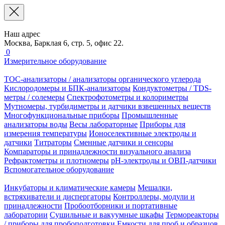
Наш адрес
Москва, Барклая 6, стр. 5, офис 22.
0
Измерительное оборудование
TOC-анализаторы / анализаторы органического углерода
Кислородомеры и БПК-анализаторы
Кондуктометры / TDS-
метры / солемеры
Спектрофотометры и колориметры
Мутномеры, турбидиметры и датчики взвешенных веществ
Многофункциональные приборы
Промышленные
анализаторы воды
Весы лабораторные
Приборы для
измерения температуры
Ионоселективные электроды и
датчики
Титраторы
Сменные датчики и сенсоры
Компараторы и принадлежности визуального анализа
Рефрактометры и плотномеры
pH-электроды и ОВП-датчики
Вспомогательное оборудование
Инкубаторы и климатические камеры
Мешалки,
встряхиватели и диспергаторы
Контроллеры, модули и
принадлежности
Пробоотборники и портативные
лаборатории
Сушильные и вакуумные шкафы
Термореакторы
/ приборы для пробоподготовки
Емкости для проб и образцов