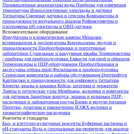
Промышленные анализаторы воды
Приборы для измерения
температуры
Ионоселективные электроды и датчики
Титраторы
Сменные датчики и сенсоры
Компараторы и
принадлежности визуального анализа
Рефрактометры и
плотномеры
pH-электроды и ОВП-датчики
Вспомогательное оборудование
Инкубаторы и климатические камеры
Мешалки,
встряхиватели и диспергаторы
Контроллеры, модули и
принадлежности
Пробоотборники и портативные
лаборатории
Сушильные и вакуумные шкафы
Термореакторы
/ приборы для пробоподготовки
Емкости для проб и образцов
Термоциклеры и ПЦР-оборудование
Пробоотборники и
аксессуары отбора проб
Фильтрация и пробоподготовка
Сервисные комплекты и наборы обслуживания
Центрифуги
Картриджи и принадлежности для цифрового титратора
Кюветы, виалы и крышки
Кейсы, штативы и держатели
Лампы и оптические узлы
Мембраны, колпачки и комплекты
для датчиков
Защитные корпуса, экраны и козырьки
ПЦР-
расходники и лабораторная посуда
Блоки и модули питания
Пипетки, дозаторы и наконечники
ВЭЖХ-колонки и
хроматографические расходники
Реагенты и стандарты
Био- и клеточно-культурные реагенты
Буферные растворы и
pH-стандарты
Вода и специальные растворители для анализа