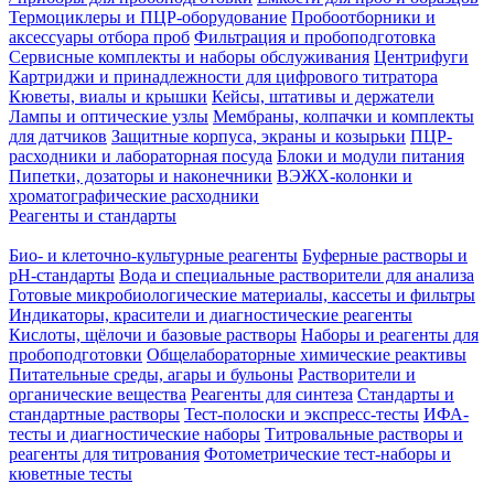
Термоциклеры и ПЦР-оборудование
Пробоотборники и
аксессуары отбора проб
Фильтрация и пробоподготовка
Сервисные комплекты и наборы обслуживания
Центрифуги
Картриджи и принадлежности для цифрового титратора
Кюветы, виалы и крышки
Кейсы, штативы и держатели
Лампы и оптические узлы
Мембраны, колпачки и комплекты
для датчиков
Защитные корпуса, экраны и козырьки
ПЦР-
расходники и лабораторная посуда
Блоки и модули питания
Пипетки, дозаторы и наконечники
ВЭЖХ-колонки и
хроматографические расходники
Реагенты и стандарты
Био- и клеточно-культурные реагенты
Буферные растворы и
pH-стандарты
Вода и специальные растворители для анализа
Готовые микробиологические материалы, кассеты и фильтры
Индикаторы, красители и диагностические реагенты
Кислоты, щёлочи и базовые растворы
Наборы и реагенты для
пробоподготовки
Общелабораторные химические реактивы
Питательные среды, агары и бульоны
Растворители и
органические вещества
Реагенты для синтеза
Стандарты и
стандартные растворы
Тест-полоски и экспресс-тесты
ИФА-
тесты и диагностические наборы
Титровальные растворы и
реагенты для титрования
Фотометрические тест-наборы и
кюветные тесты