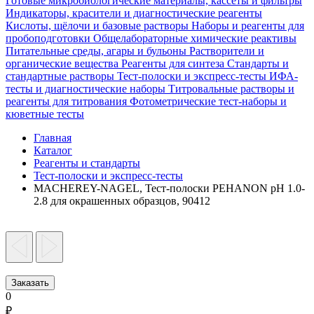
Готовые микробиологические материалы, кассеты и фильтры
Индикаторы, красители и диагностические реагенты
Кислоты, щёлочи и базовые растворы
Наборы и реагенты для
пробоподготовки
Общелабораторные химические реактивы
Питательные среды, агары и бульоны
Растворители и
органические вещества
Реагенты для синтеза
Стандарты и
стандартные растворы
Тест-полоски и экспресс-тесты
ИФА-
тесты и диагностические наборы
Титровальные растворы и
реагенты для титрования
Фотометрические тест-наборы и
кюветные тесты
Главная
Каталог
Реагенты и стандарты
Тест-полоски и экспресс-тесты
MACHEREY-NAGEL, Тест-полоски PEHANON pH 1.0-
2.8 для окрашенных образцов, 90412
Заказать
0
₽