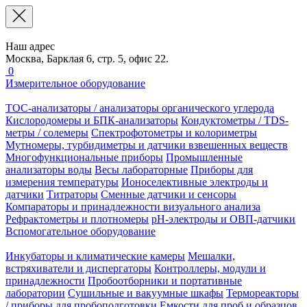
Наш адрес
Москва, Барклая 6, стр. 5, офис 22.
0
Измерительное оборудование
TOC-анализаторы / анализаторы органического углерода
Кислородомеры и БПК-анализаторы
Кондуктометры / TDS-
метры / солемеры
Спектрофотометры и колориметры
Мутномеры, турбидиметры и датчики взвешенных веществ
Многофункциональные приборы
Промышленные
анализаторы воды
Весы лабораторные
Приборы для
измерения температуры
Ионоселективные электроды и
датчики
Титраторы
Сменные датчики и сенсоры
Компараторы и принадлежности визуального анализа
Рефрактометры и плотномеры
pH-электроды и ОВП-датчики
Вспомогательное оборудование
Инкубаторы и климатические камеры
Мешалки,
встряхиватели и диспергаторы
Контроллеры, модули и
принадлежности
Пробоотборники и портативные
лаборатории
Сушильные и вакуумные шкафы
Термореакторы
/ приборы для пробоподготовки
Емкости для проб и образцов