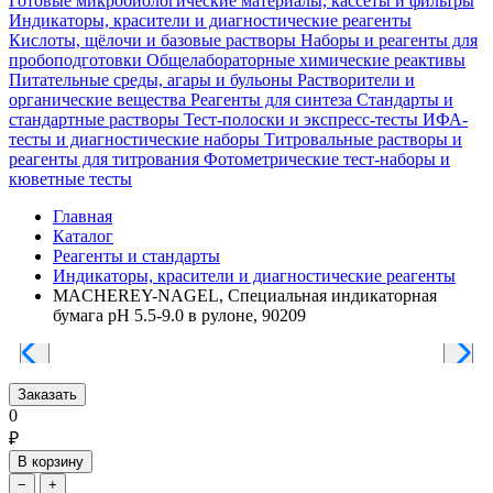
Готовые микробиологические материалы, кассеты и фильтры
Индикаторы, красители и диагностические реагенты
Кислоты, щёлочи и базовые растворы
Наборы и реагенты для
пробоподготовки
Общелабораторные химические реактивы
Питательные среды, агары и бульоны
Растворители и
органические вещества
Реагенты для синтеза
Стандарты и
стандартные растворы
Тест-полоски и экспресс-тесты
ИФА-
тесты и диагностические наборы
Титровальные растворы и
реагенты для титрования
Фотометрические тест-наборы и
кюветные тесты
Главная
Каталог
Реагенты и стандарты
Индикаторы, красители и диагностические реагенты
MACHEREY-NAGEL, Специальная индикаторная
бумага pH 5.5-9.0 в рулоне, 90209
Заказать
0
₽
В корзину
−
+