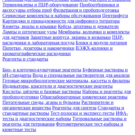
Термоциклеры и ПЦР-оборудование
Пробоотборники и
аксессуары отбора проб
Фильтрация и пробоподготовка
Сервисные комплекты и наборы обслуживания
Центрифуги
Картриджи и принадлежности для цифрового титратора
Кюветы, виалы и крышки
Кейсы, штативы и держатели
Лампы и оптические узлы
Мембраны, колпачки и комплекты
для датчиков
Защитные корпуса, экраны и козырьки
ПЦР-
расходники и лабораторная посуда
Блоки и модули питания
Пипетки, дозаторы и наконечники
ВЭЖХ-колонки и
хроматографические расходники
Реагенты и стандарты
Био- и клеточно-культурные реагенты
Буферные растворы и
pH-стандарты
Вода и специальные растворители для анализа
Готовые микробиологические материалы, кассеты и фильтры
Индикаторы, красители и диагностические реагенты
Кислоты, щёлочи и базовые растворы
Наборы и реагенты для
пробоподготовки
Общелабораторные химические реактивы
Питательные среды, агары и бульоны
Растворители и
органические вещества
Реагенты для синтеза
Стандарты и
стандартные растворы
Тест-полоски и экспресс-тесты
ИФА-
тесты и диагностические наборы
Титровальные растворы и
реагенты для титрования
Фотометрические тест-наборы и
кюветные тесты