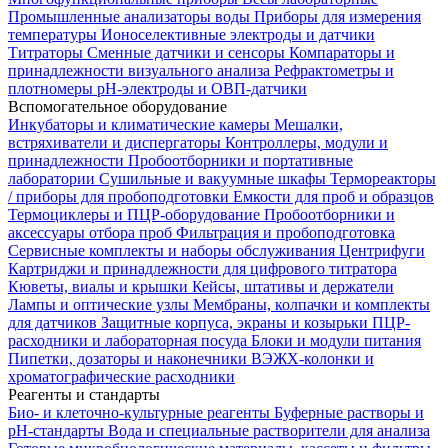
Промышленные анализаторы воды
Приборы для измерения
температуры
Ионоселективные электроды и датчики
Титраторы
Сменные датчики и сенсоры
Компараторы и
принадлежности визуального анализа
Рефрактометры и
плотномеры
pH-электроды и ОВП-датчики
Вспомогательное оборудование
Инкубаторы и климатические камеры
Мешалки,
встряхиватели и диспергаторы
Контроллеры, модули и
принадлежности
Пробоотборники и портативные
лаборатории
Сушильные и вакуумные шкафы
Термореакторы
/ приборы для пробоподготовки
Емкости для проб и образцов
Термоциклеры и ПЦР-оборудование
Пробоотборники и
аксессуары отбора проб
Фильтрация и пробоподготовка
Сервисные комплекты и наборы обслуживания
Центрифуги
Картриджи и принадлежности для цифрового титратора
Кюветы, виалы и крышки
Кейсы, штативы и держатели
Лампы и оптические узлы
Мембраны, колпачки и комплекты
для датчиков
Защитные корпуса, экраны и козырьки
ПЦР-
расходники и лабораторная посуда
Блоки и модули питания
Пипетки, дозаторы и наконечники
ВЭЖХ-колонки и
хроматографические расходники
Реагенты и стандарты
Био- и клеточно-культурные реагенты
Буферные растворы и
pH-стандарты
Вода и специальные растворители для анализа