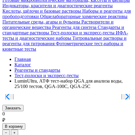
Готовые микробиологические материалы, кассеты и фильтры
Индикаторы, красители и диагностические реагенты
Кислоты, щёлочи и базовые растворы
Наборы и реагенты для
пробоподготовки
Общелабораторные химические реактивы
Питательные среды, агары и бульоны
Растворители и
органические вещества
Реагенты для синтеза
Стандарты и
стандартные растворы
Тест-полоски и экспресс-тесты
ИФА-
тесты и диагностические наборы
Титровальные растворы и
реагенты для титрования
Фотометрические тест-наборы и
кюветные тесты
Главная
Каталог
Реагенты и стандарты
Тест-полоски и экспресс-тесты
LuminUltra, АТФ тест-набор QGA для анализа воды,
25/100 тестов, QGA-100C, QGA-25C
Заказать
0
₽
В корзину
−
+