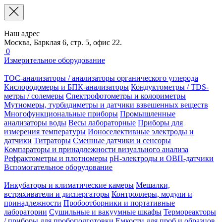
Наш адрес
Москва, Барклая 6, стр. 5, офис 22.
0
Измерительное оборудование
TOC-анализаторы / анализаторы органического углерода
Кислородомеры и БПК-анализаторы
Кондуктометры / TDS-
метры / солемеры
Спектрофотометры и колориметры
Мутномеры, турбидиметры и датчики взвешенных веществ
Многофункциональные приборы
Промышленные
анализаторы воды
Весы лабораторные
Приборы для
измерения температуры
Ионоселективные электроды и
датчики
Титраторы
Сменные датчики и сенсоры
Компараторы и принадлежности визуального анализа
Рефрактометры и плотномеры
pH-электроды и ОВП-датчики
Вспомогательное оборудование
Инкубаторы и климатические камеры
Мешалки,
встряхиватели и диспергаторы
Контроллеры, модули и
принадлежности
Пробоотборники и портативные
лаборатории
Сушильные и вакуумные шкафы
Термореакторы
/ приборы для пробоподготовки
Емкости для проб и образцов