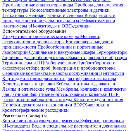
Промышленные анализаторы воды
Приборы для измерения
температуры
Ионоселективные электроды и датчики
Титраторы
Сменные датчики и сенсоры
Компараторы и
принадлежности визуального анализа
Рефрактометры и
плотномеры
pH-электроды и ОВП-датчики
Вспомогательное оборудование
Инкубаторы и климатические камеры
Мешалки,
встряхиватели и диспергаторы
Контроллеры, модули и
принадлежности
Пробоотборники и портативные
лаборатории
Сушильные и вакуумные шкафы
Термореакторы
/ приборы для пробоподготовки
Емкости для проб и образцов
Термоциклеры и ПЦР-оборудование
Пробоотборники и
аксессуары отбора проб
Фильтрация и пробоподготовка
Сервисные комплекты и наборы обслуживания
Центрифуги
Картриджи и принадлежности для цифрового титратора
Кюветы, виалы и крышки
Кейсы, штативы и держатели
Лампы и оптические узлы
Мембраны, колпачки и комплекты
для датчиков
Защитные корпуса, экраны и козырьки
ПЦР-
расходники и лабораторная посуда
Блоки и модули питания
Пипетки, дозаторы и наконечники
ВЭЖХ-колонки и
хроматографические расходники
Реагенты и стандарты
Био- и клеточно-культурные реагенты
Буферные растворы и
pH-стандарты
Вода и специальные растворители для анализа