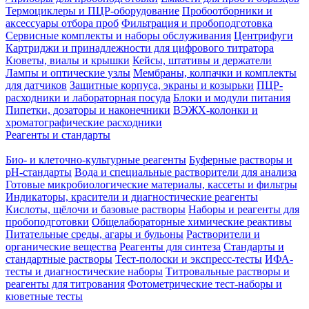
Термоциклеры и ПЦР-оборудование
Пробоотборники и
аксессуары отбора проб
Фильтрация и пробоподготовка
Сервисные комплекты и наборы обслуживания
Центрифуги
Картриджи и принадлежности для цифрового титратора
Кюветы, виалы и крышки
Кейсы, штативы и держатели
Лампы и оптические узлы
Мембраны, колпачки и комплекты
для датчиков
Защитные корпуса, экраны и козырьки
ПЦР-
расходники и лабораторная посуда
Блоки и модули питания
Пипетки, дозаторы и наконечники
ВЭЖХ-колонки и
хроматографические расходники
Реагенты и стандарты
Био- и клеточно-культурные реагенты
Буферные растворы и
pH-стандарты
Вода и специальные растворители для анализа
Готовые микробиологические материалы, кассеты и фильтры
Индикаторы, красители и диагностические реагенты
Кислоты, щёлочи и базовые растворы
Наборы и реагенты для
пробоподготовки
Общелабораторные химические реактивы
Питательные среды, агары и бульоны
Растворители и
органические вещества
Реагенты для синтеза
Стандарты и
стандартные растворы
Тест-полоски и экспресс-тесты
ИФА-
тесты и диагностические наборы
Титровальные растворы и
реагенты для титрования
Фотометрические тест-наборы и
кюветные тесты