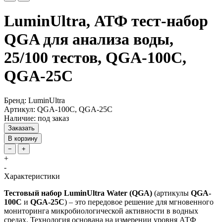
LuminUltra, АТФ тест-набор
QGA для анализа воды,
25/100 тестов, QGA-100C,
QGA-25C
Бренд: LuminUltra
Артикул: QGA-100C, QGA-25C
Наличие: под заказ
Заказать
В корзину
−
+
+
-
Характеристики
Тестовый набор LuminUltra Water (QGA)
(артикулы
QGA-
100C
и
QGA-25C
) – это передовое решение для мгновенного
мониторинга микробиологической активности в водных
средах. Технология основана на измерении уровня АТФ