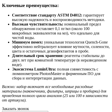
Ключевые преимущества:
Соответствие стандарту ASTM D4012:
гарантирует
высокую надежность и воспроизводимость методики.
Высокая чувствительность:
номинальный предел
обнаружения составляет 0,1 пг/мл (около 100
микробных эквивалентов на мл), что идеально для
чистой воды.
Минимум помех:
уникальная технология Quench-Gone
эффективно нейтрализует влияние мутности, солености,
цвета и остаточных дезинфектантов в пробе.
Длительный срок хранения:
реагенты стабильны до
двух лет при комнатной температуре (в неразведенном
виде).
Экосистема LuminUltra:
полная совместимость с
люминометром PhotonMaster и фирменным ПО для
сбора и интерпретации данных.
Важно: набор включает все необходимые расходные
материалы (наконечники, фильтры, шприцы и пробирки) для
проведения полного цикла анализов (25 или 100 в зависимости
от артикула).
Заказать звонок