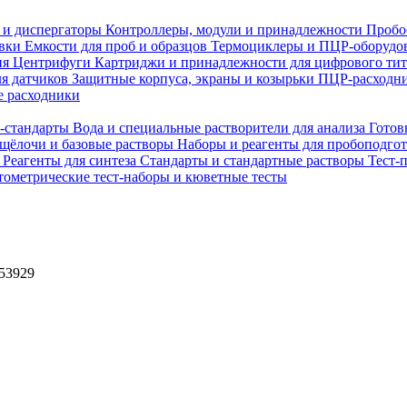
 и диспергаторы
Контроллеры, модули и принадлежности
Пробо
овки
Емкости для проб и образцов
Термоциклеры и ПЦР-оборудо
ия
Центрифуги
Картриджи и принадлежности для цифрового ти
ля датчиков
Защитные корпуса, экраны и козырьки
ПЦР-расходни
 расходники
H-стандарты
Вода и специальные растворители для анализа
Готов
 щёлочи и базовые растворы
Наборы и реагенты для пробоподго
а
Реагенты для синтеза
Стандарты и стандартные растворы
Тест-
ометрические тест-наборы и кюветные тесты
253929