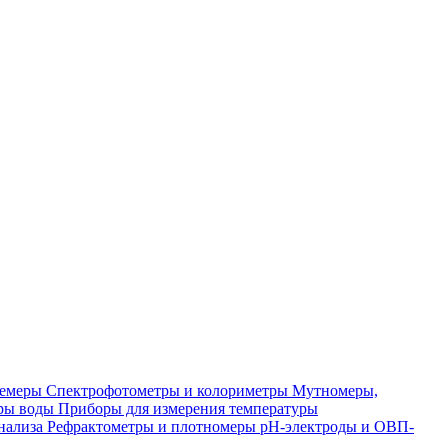
лемеры
Спектрофотометры и колориметры
Мутномеры,
ры воды
Приборы для измерения температуры
нализа
Рефрактометры и плотномеры
pH-электроды и ОВП-