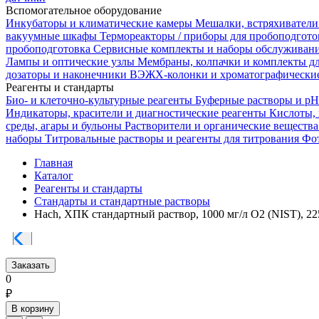
Вспомогательное оборудование
Инкубаторы и климатические камеры
Мешалки, встряхиватели
вакуумные шкафы
Термореакторы / приборы для пробоподгот
пробоподготовка
Сервисные комплекты и наборы обслуживан
Лампы и оптические узлы
Мембраны, колпачки и комплекты д
дозаторы и наконечники
ВЭЖХ-колонки и хроматографические
Реагенты и стандарты
Био- и клеточно-культурные реагенты
Буферные растворы и p
Индикаторы, красители и диагностические реагенты
Кислоты,
среды, агары и бульоны
Растворители и органические веществ
наборы
Титровальные растворы и реагенты для титрования
Фот
Главная
Каталог
Реагенты и стандарты
Стандарты и стандартные растворы
Hach, ХПК стандартный раствор, 1000 мг/л O2 (NIST), 2
Заказать
0
₽
В корзину