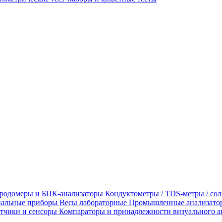
родомеры и БПК-анализаторы
Кондуктометры / TDS-метры / со
альные приборы
Весы лабораторные
Промышленные анализато
тчики и сенсоры
Компараторы и принадлежности визуального а