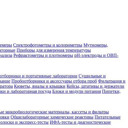
лемеры
Спектрофотометры и колориметры
Мутномеры,
аторные
Приборы для измерения температуры
нализа
Рефрактометры и плотномеры
pH-электроды и ОВП-
отборники и портативные лаборатории
Сушильные и
вание
Пробоотборники и аксессуары отбора проб
Фильтрация и
ратора
Кюветы, виалы и крышки
Кейсы, штативы и держатели
ки и лабораторная посуда
Блоки и модули питания
Пипетки,
ые микробиологические материалы, кассеты и фильтры
товки
Общелабораторные химические реактивы
Питательные
полоски и экспресс-тесты
ИФА-тесты и диагностические