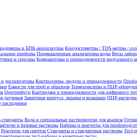
родомеры и БПК-анализаторы
Кондуктометры / TDS-метры / со
альные приборы
Промышленные анализаторы воды
Весы лабор
тчики и сенсоры
Компараторы и принадлежности визуального а
 и диспергаторы
Контроллеры, модули и принадлежности
Пробо
вки
Емкости для проб и образцов
Термоциклеры и ПЦР-оборудо
ия
Центрифуги
Картриджи и принадлежности для цифрового тит
я датчиков
Защитные корпуса, экраны и козырьки
ПЦР-расходни
 расходники
-стандарты
Вода и специальные растворители для анализа
Готов
щёлочи и базовые растворы
Наборы и реагенты для пробоподго
Реагенты для синтеза
Стандарты и стандартные растворы
Тест-
ометрические тест-наборы и кюветные тесты