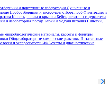
отборники и портативные лаборатории
Сушильные и
вание
Пробоотборники и аксессуары отбора проб
Фильтрация и
тратора
Кюветы, виалы и крышки
Кейсы, штативы и держатели
ки и лабораторная посуда
Блоки и модули питания
Пипетки,
ые микробиологические материалы, кассеты и фильтры
товки
Общелабораторные химические реактивы
Питательные
полоски и экспресс-тесты
ИФА-тесты и диагностические