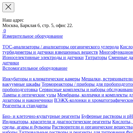
Наш адрес
Москва, Барклая 6, стр. 5, офис 22.
0
Измерительное оборудование
TOC-анализаторы / анализаторы органического углерода
Кисло
турбидиметры и датчики взвешенных веществ
Многофункцион
Ионоселективные электроды и датчики
Титраторы
Сменные да
датчики
Вспомогательное оборудование
Инкубаторы и климатические камеры
Мешалки, встряхиватели
вакуумные шкафы
Термореакторы / приборы для пробоподгото
пробоподготовка
Сервисные комплекты и наборы обслуживан
Лампы и оптические узлы
Мембраны, колпачки и комплекты дл
дозаторы и наконечники
ВЭЖХ-колонки и хроматографические
Реагенты и стандарты
Био- и клеточно-культурные реагенты
Буферные растворы и pH
Индикаторы, красители и диагностические реагенты
Кислоты, 
среды, агары и бульоны
Растворители и органические вещества
наборы
Титровальные растворы и реагенты для титрования
Фот