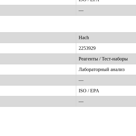
—
Hach
2253929
Реагенты / Тест-наборы
Лабораторный анализ
—
ISO / EPA
—