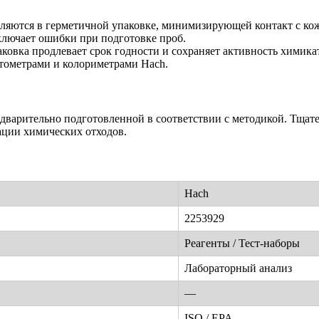
вляются в герметичной упаковке, минимизирующей контакт с ко
ключает ошибки при подготовке проб.
ковка продлевает срок годности и сохраняет активность химика
отометрами и колориметрами Hach.
едварительно подготовленной в соответствии с методикой. Тщат
ации химических отходов.
Hach
2253929
Реагенты / Тест-наборы
Лабораторный анализ
—
ISO / EPA