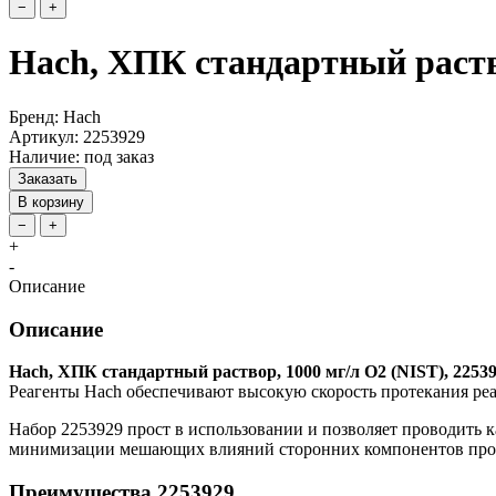
−
+
Hach, ХПК стандартный раство
Бренд: Hach
Артикул: 2253929
Наличие: под заказ
Заказать
В корзину
−
+
+
-
Описание
Описание
Hach, ХПК стандартный раствор, 1000 мг/л O2 (NIST), 2253
Реагенты Hach обеспечивают высокую скорость протекания реа
Набор 2253929 прост в использовании и позволяет проводить к
минимизации мешающих влияний сторонних компонентов про
Преимущества 2253929