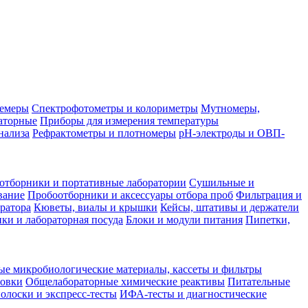
лемеры
Спектрофотометры и колориметры
Мутномеры,
аторные
Приборы для измерения температуры
нализа
Рефрактометры и плотномеры
pH-электроды и ОВП-
отборники и портативные лаборатории
Сушильные и
вание
Пробоотборники и аксессуары отбора проб
Фильтрация и
ратора
Кюветы, виалы и крышки
Кейсы, штативы и держатели
ки и лабораторная посуда
Блоки и модули питания
Пипетки,
ые микробиологические материалы, кассеты и фильтры
товки
Общелабораторные химические реактивы
Питательные
полоски и экспресс-тесты
ИФА-тесты и диагностические