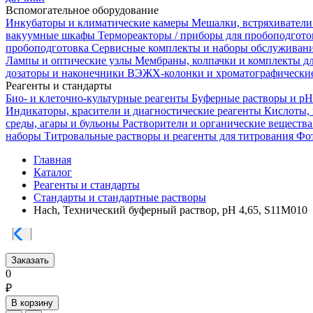
Вспомогательное оборудование
Инкубаторы и климатические камеры
Мешалки, встряхиватели
вакуумные шкафы
Термореакторы / приборы для пробоподгот
пробоподготовка
Сервисные комплекты и наборы обслуживан
Лампы и оптические узлы
Мембраны, колпачки и комплекты д
дозаторы и наконечники
ВЭЖХ-колонки и хроматографические
Реагенты и стандарты
Био- и клеточно-культурные реагенты
Буферные растворы и p
Индикаторы, красители и диагностические реагенты
Кислоты,
среды, агары и бульоны
Растворители и органические веществ
наборы
Титровальные растворы и реагенты для титрования
Фот
Главная
Каталог
Реагенты и стандарты
Стандарты и стандартные растворы
Hach, Технический буферный раствор, pH 4,65, S11M010
Заказать
0
₽
В корзину