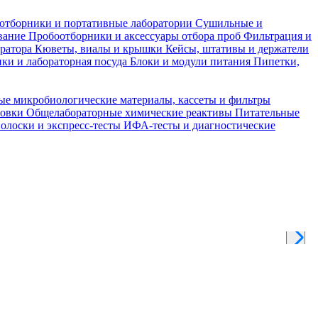
отборники и портативные лаборатории
Сушильные и
вание
Пробоотборники и аксессуары отбора проб
Фильтрация и
тратора
Кюветы, виалы и крышки
Кейсы, штативы и держатели
ки и лабораторная посуда
Блоки и модули питания
Пипетки,
ые микробиологические материалы, кассеты и фильтры
товки
Общелабораторные химические реактивы
Питательные
полоски и экспресс-тесты
ИФА-тесты и диагностические