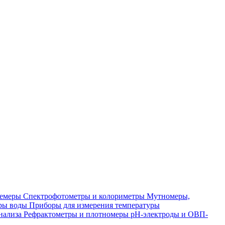
лемеры
Спектрофотометры и колориметры
Мутномеры,
ры воды
Приборы для измерения температуры
нализа
Рефрактометры и плотномеры
pH-электроды и ОВП-