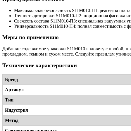
Максимальная безопасность S11M010-П1: реагенты поста
Точность дозировки S11M010-П2: порционная фасовка ис
Свежесть состава S11M010-П3: специальная вакуумная уп
Универсальность S11M010-П4: полная совместимость с ф
Меры по применению
Добавьте содержимое упаковки S11M010 в кювету с пробой, пр
прохладном, темном и сухом месте. Следуйте правилам утилиз
Технические характеристики
Бренд
Артикул
Тип
Индустрия
Метод
Соответствие стандарту