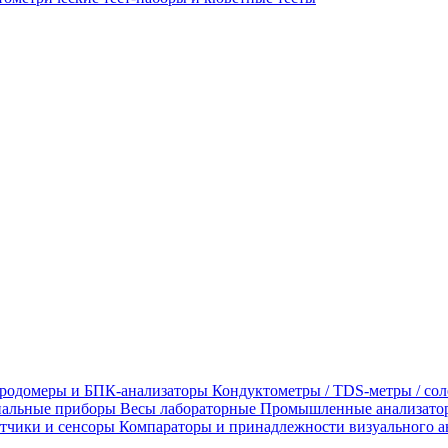
родомеры и БПК-анализаторы
Кондуктометры / TDS-метры / со
альные приборы
Весы лабораторные
Промышленные анализато
тчики и сенсоры
Компараторы и принадлежности визуального а