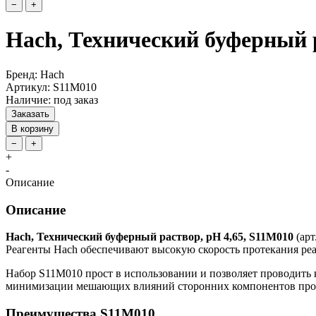
−
+
Hach, Технический буферный р
Бренд: Hach
Артикул: S11M010
Наличие: под заказ
Заказать
В корзину
−
+
+
-
Описание
Описание
Hach, Технический буферный раствор, pH 4,65, S11M010
(арт
Реагенты Hach обеспечивают высокую скорость протекания реа
Набор S11M010 прост в использовании и позволяет проводить 
минимизации мешающих влияний сторонних компонентов про
Преимущества S11M010