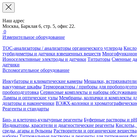
Наш адрес
Москва, Барклая 6, стр. 5, офис 22.
0
Измерительное оборудование
TOC-анализаторы / анализаторы органического углерода
Кисло
турбидиметры и датчики взвешенных веществ
Многофункцион
Ионоселективные электроды и датчики
Титраторы
Сменные да
датчики
Вспомогательное оборудование
Инкубаторы и климатические камеры
Мешалки, встряхиватели
вакуумные шкафы
Термореакторы / приборы для пробоподгото
пробоподготовка
Сервисные комплекты и наборы обслуживан
Лампы и оптические узлы
Мембраны, колпачки и комплекты дл
дозаторы и наконечники
ВЭЖХ-колонки и хроматографические
Реагенты и стандарты
Био- и клеточно-культурные реагенты
Буферные растворы и pH
Индикаторы, красители и диагностические реагенты
Кислоты, 
среды, агары и бульоны
Растворители и органические вещества
наборы
Титровальные растворы и реагенты для титрования
Фот