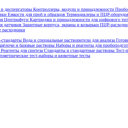
 и диспергаторы
Контроллеры, модули и принадлежности
Пробо
овки
Емкости для проб и образцов
Термоциклеры и ПЦР-оборудо
ия
Центрифуги
Картриджи и принадлежности для цифрового ти
ля датчиков
Защитные корпуса, экраны и козырьки
ПЦР-расходни
 расходники
H-стандарты
Вода и специальные растворители для анализа
Готов
 щёлочи и базовые растворы
Наборы и реагенты для пробоподго
а
Реагенты для синтеза
Стандарты и стандартные растворы
Тест-
ометрические тест-наборы и кюветные тесты