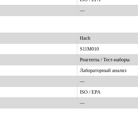
—
Hach
S11M010
Реагенты / Тест-наборы
Лабораторный анализ
—
ISO / EPA
—