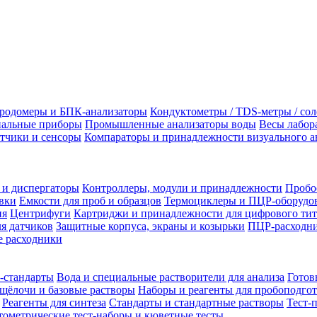
родомеры и БПК-анализаторы
Кондуктометры / TDS-метры / со
альные приборы
Промышленные анализаторы воды
Весы лабор
тчики и сенсоры
Компараторы и принадлежности визуального а
 и диспергаторы
Контроллеры, модули и принадлежности
Пробо
вки
Емкости для проб и образцов
Термоциклеры и ПЦР-оборудо
ия
Центрифуги
Картриджи и принадлежности для цифрового тит
я датчиков
Защитные корпуса, экраны и козырьки
ПЦР-расходни
 расходники
-стандарты
Вода и специальные растворители для анализа
Готов
щёлочи и базовые растворы
Наборы и реагенты для пробоподго
Реагенты для синтеза
Стандарты и стандартные растворы
Тест-
ометрические тест-наборы и кюветные тесты