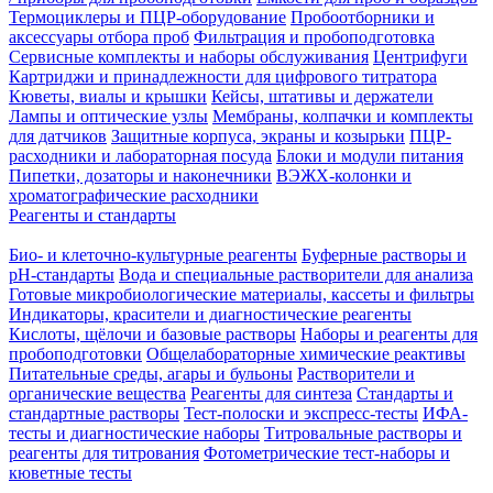
Термоциклеры и ПЦР-оборудование
Пробоотборники и
аксессуары отбора проб
Фильтрация и пробоподготовка
Сервисные комплекты и наборы обслуживания
Центрифуги
Картриджи и принадлежности для цифрового титратора
Кюветы, виалы и крышки
Кейсы, штативы и держатели
Лампы и оптические узлы
Мембраны, колпачки и комплекты
для датчиков
Защитные корпуса, экраны и козырьки
ПЦР-
расходники и лабораторная посуда
Блоки и модули питания
Пипетки, дозаторы и наконечники
ВЭЖХ-колонки и
хроматографические расходники
Реагенты и стандарты
Био- и клеточно-культурные реагенты
Буферные растворы и
pH-стандарты
Вода и специальные растворители для анализа
Готовые микробиологические материалы, кассеты и фильтры
Индикаторы, красители и диагностические реагенты
Кислоты, щёлочи и базовые растворы
Наборы и реагенты для
пробоподготовки
Общелабораторные химические реактивы
Питательные среды, агары и бульоны
Растворители и
органические вещества
Реагенты для синтеза
Стандарты и
стандартные растворы
Тест-полоски и экспресс-тесты
ИФА-
тесты и диагностические наборы
Титровальные растворы и
реагенты для титрования
Фотометрические тест-наборы и
кюветные тесты