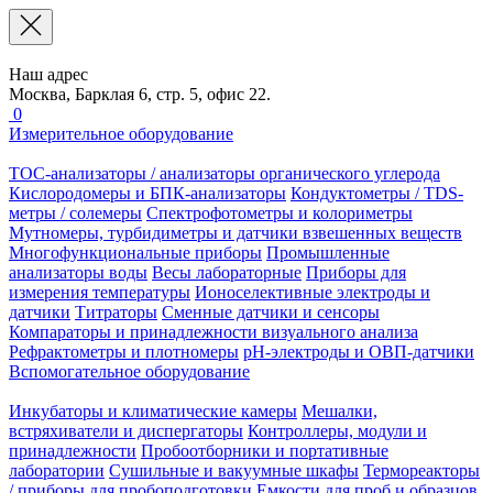
Наш адрес
Москва, Барклая 6, стр. 5, офис 22.
0
Измерительное оборудование
TOC-анализаторы / анализаторы органического углерода
Кислородомеры и БПК-анализаторы
Кондуктометры / TDS-
метры / солемеры
Спектрофотометры и колориметры
Мутномеры, турбидиметры и датчики взвешенных веществ
Многофункциональные приборы
Промышленные
анализаторы воды
Весы лабораторные
Приборы для
измерения температуры
Ионоселективные электроды и
датчики
Титраторы
Сменные датчики и сенсоры
Компараторы и принадлежности визуального анализа
Рефрактометры и плотномеры
pH-электроды и ОВП-датчики
Вспомогательное оборудование
Инкубаторы и климатические камеры
Мешалки,
встряхиватели и диспергаторы
Контроллеры, модули и
принадлежности
Пробоотборники и портативные
лаборатории
Сушильные и вакуумные шкафы
Термореакторы
/ приборы для пробоподготовки
Емкости для проб и образцов