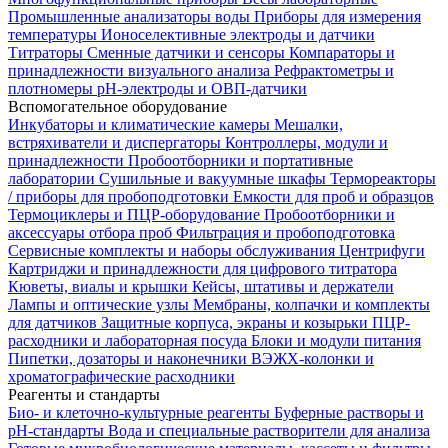
Промышленные анализаторы воды
Приборы для измерения
температуры
Ионоселективные электроды и датчики
Титраторы
Сменные датчики и сенсоры
Компараторы и
принадлежности визуального анализа
Рефрактометры и
плотномеры
pH-электроды и ОВП-датчики
Вспомогательное оборудование
Инкубаторы и климатические камеры
Мешалки,
встряхиватели и диспергаторы
Контроллеры, модули и
принадлежности
Пробоотборники и портативные
лаборатории
Сушильные и вакуумные шкафы
Термореакторы
/ приборы для пробоподготовки
Емкости для проб и образцов
Термоциклеры и ПЦР-оборудование
Пробоотборники и
аксессуары отбора проб
Фильтрация и пробоподготовка
Сервисные комплекты и наборы обслуживания
Центрифуги
Картриджи и принадлежности для цифрового титратора
Кюветы, виалы и крышки
Кейсы, штативы и держатели
Лампы и оптические узлы
Мембраны, колпачки и комплекты
для датчиков
Защитные корпуса, экраны и козырьки
ПЦР-
расходники и лабораторная посуда
Блоки и модули питания
Пипетки, дозаторы и наконечники
ВЭЖХ-колонки и
хроматографические расходники
Реагенты и стандарты
Био- и клеточно-культурные реагенты
Буферные растворы и
pH-стандарты
Вода и специальные растворители для анализа