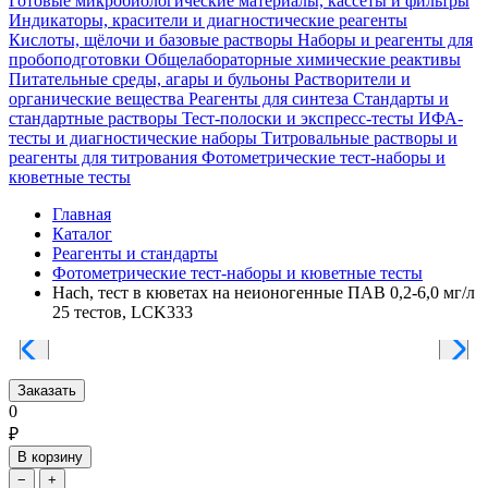
Готовые микробиологические материалы, кассеты и фильтры
Индикаторы, красители и диагностические реагенты
Кислоты, щёлочи и базовые растворы
Наборы и реагенты для
пробоподготовки
Общелабораторные химические реактивы
Питательные среды, агары и бульоны
Растворители и
органические вещества
Реагенты для синтеза
Стандарты и
стандартные растворы
Тест-полоски и экспресс-тесты
ИФА-
тесты и диагностические наборы
Титровальные растворы и
реагенты для титрования
Фотометрические тест-наборы и
кюветные тесты
Главная
Каталог
Реагенты и стандарты
Фотометрические тест-наборы и кюветные тесты
Hach, тест в кюветах на неионогенные ПАВ 0,2-6,0 мг/л
25 тестов, LCK333
Заказать
0
₽
В корзину
−
+