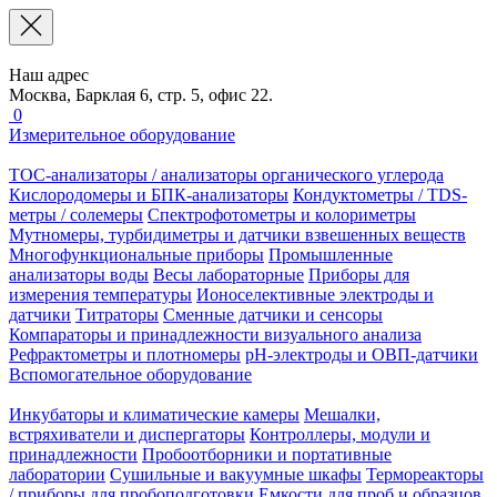
Наш адрес
Москва, Барклая 6, стр. 5, офис 22.
0
Измерительное оборудование
TOC-анализаторы / анализаторы органического углерода
Кислородомеры и БПК-анализаторы
Кондуктометры / TDS-
метры / солемеры
Спектрофотометры и колориметры
Мутномеры, турбидиметры и датчики взвешенных веществ
Многофункциональные приборы
Промышленные
анализаторы воды
Весы лабораторные
Приборы для
измерения температуры
Ионоселективные электроды и
датчики
Титраторы
Сменные датчики и сенсоры
Компараторы и принадлежности визуального анализа
Рефрактометры и плотномеры
pH-электроды и ОВП-датчики
Вспомогательное оборудование
Инкубаторы и климатические камеры
Мешалки,
встряхиватели и диспергаторы
Контроллеры, модули и
принадлежности
Пробоотборники и портативные
лаборатории
Сушильные и вакуумные шкафы
Термореакторы
/ приборы для пробоподготовки
Емкости для проб и образцов