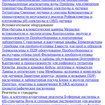
Промышленные анализаторы воды
Приборы для измерения
температуры
Ионоселективные электроды и датчики
Титраторы
Сменные датчики и сенсоры
Компараторы и
принадлежности визуального анализа
Рефрактометры и
плотномеры
pH-электроды и ОВП-датчики
Вспомогательное оборудование
Инкубаторы и климатические камеры
Мешалки,
встряхиватели и диспергаторы
Контроллеры, модули и
принадлежности
Пробоотборники и портативные
лаборатории
Сушильные и вакуумные шкафы
Термореакторы
/ приборы для пробоподготовки
Емкости для проб и образцов
Термоциклеры и ПЦР-оборудование
Пробоотборники и
аксессуары отбора проб
Фильтрация и пробоподготовка
Сервисные комплекты и наборы обслуживания
Центрифуги
Картриджи и принадлежности для цифрового титратора
Кюветы, виалы и крышки
Кейсы, штативы и держатели
Лампы и оптические узлы
Мембраны, колпачки и комплекты
для датчиков
Защитные корпуса, экраны и козырьки
ПЦР-
расходники и лабораторная посуда
Блоки и модули питания
Пипетки, дозаторы и наконечники
ВЭЖХ-колонки и
хроматографические расходники
Реагенты и стандарты
Био- и клеточно-культурные реагенты
Буферные растворы и
pH-стандарты
Вода и специальные растворители для анализа