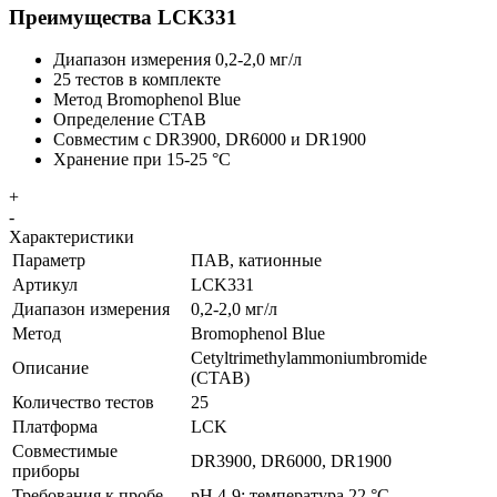
Преимущества LCK331
Диапазон измерения 0,2-2,0 мг/л
25 тестов в комплекте
Метод Bromophenol Blue
Определение CTAB
Совместим с DR3900, DR6000 и DR1900
Хранение при 15-25 °C
+
-
Характеристики
Параметр
ПАВ, катионные
Артикул
LCK331
Диапазон измерения
0,2-2,0 мг/л
Метод
Bromophenol Blue
Cetyltrimethylammoniumbromide
Описание
(CTAB)
Количество тестов
25
Платформа
LCK
Совместимые
DR3900, DR6000, DR1900
приборы
Требования к пробе
pH 4-9; температура 22 °C