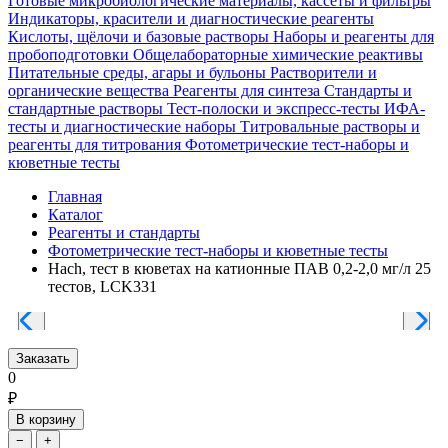
Готовые микробиологические материалы, кассеты и фильтры
Индикаторы, красители и диагностические реагенты
Кислоты, щёлочи и базовые растворы
Наборы и реагенты для
пробоподготовки
Общелабораторные химические реактивы
Питательные среды, агары и бульоны
Растворители и
органические вещества
Реагенты для синтеза
Стандарты и
стандартные растворы
Тест-полоски и экспресс-тесты
ИФА-
тесты и диагностические наборы
Титровальные растворы и
реагенты для титрования
Фотометрические тест-наборы и
кюветные тесты
Главная
Каталог
Реагенты и стандарты
Фотометрические тест-наборы и кюветные тесты
Hach, тест в кюветах на катионные ПАВ 0,2-2,0 мг/л 25
тестов, LCK331
Заказать
0
₽
В корзину
−
+