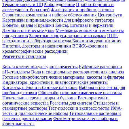
Термоциклеры и ПЦР-оборудование
Пробоотборники и
аксессуары отбора проб
Фильтрация и пробоподготовка
Сервисные комплекты и наборы обслуживания
Центрифуги
Картриджи и принадлежности для цифрового титратора
Кюветы, виалы и крышки
Кейсы, штативы и держатели
Лампы и оптические узлы
Мембраны, колпачки и комплекты
для датчиков
Защитные корпуса, экраны и козырьки
ПЦР-
расходники и лабораторная посуда
Блоки и модули питания
Пипетки, дозаторы и наконечники
ВЭЖХ-колонки и
хроматографические расходники
Реагенты и стандарты
Био- и клеточно-культурные реагенты
Буферные растворы и
pH-стандарты
Вода и специальные растворители для анализа
Готовые микробиологические материалы, кассеты и фильтры
Индикаторы, красители и диагностические реагенты
Кислоты, щёлочи и базовые растворы
Наборы и реагенты для
пробоподготовки
Общелабораторные химические реактивы
Питательные среды, агары и бульоны
Растворители и
органические вещества
Реагенты для синтеза
Стандарты и
стандартные растворы
Тест-полоски и экспресс-тесты
ИФА-
тесты и диагностические наборы
Титровальные растворы и
реагенты для титрования
Фотометрические тест-наборы и
кюветные тесты